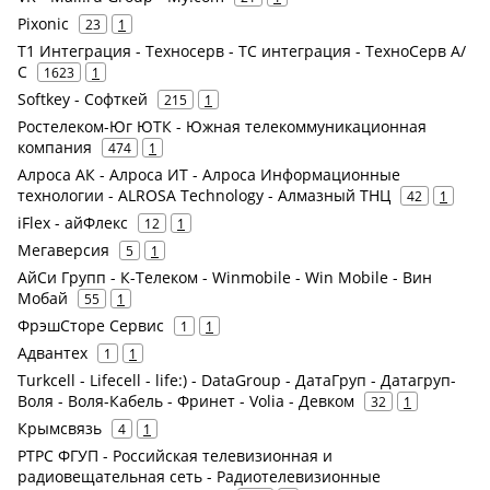
Pixonic
23
1
Т1 Интеграция - Техносерв - ТС интеграция - ТехноСерв А/
С
1623
1
Softkey - Софткей
215
1
Ростелеком-Юг ЮТК - Южная телекоммуникационная
компания
474
1
Алроса АК - Алроса ИТ - Алроса Информационные
технологии - ALROSA Technology - Алмазный ТНЦ
42
1
iFlex - айФлекс
12
1
Мегаверсия
5
1
АйСи Групп - К-Телеком - Winmobile - Win Mobile - Вин
Мобай
55
1
ФрэшСторе Сервис
1
1
Адвантех
1
1
Turkcell - Lifecell - life:) - DataGroup - ДатаГруп - Датагруп-
Воля - Воля-Кабель - Фринет - Volia - Девком
32
1
Крымсвязь
4
1
РТРС ФГУП - Российская телевизионная и
радиовещательная сеть - Радиотелевизионные