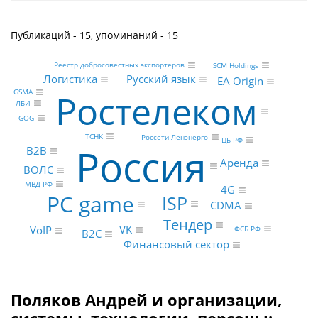
Публикаций - 15, упоминаний - 15
Реестр добросовестных экспортеров
SCM Holdings
Русский язык
Логистика
EA Origin
GSMA
Ростелеком
ЛБИ
GOG
ТСНК
Россети Ленэнерго
ЦБ РФ
Россия
B2B
Аренда
ВОЛС
МВД РФ
4G
PC game
ISP
CDMA
Тендер
VK
VoIP
ФСБ РФ
B2C
Финансовый сектор
Поляков Андрей и организации,