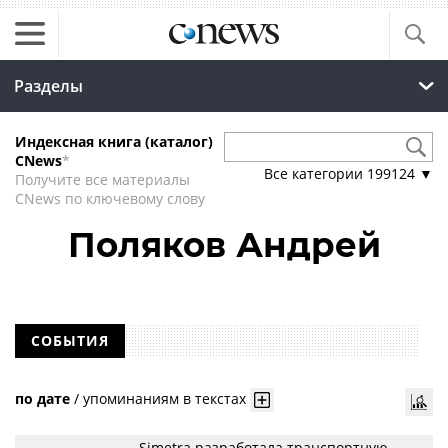
Разделы
Индексная книга (каталог)
CNews
*
Все категории
199124
▼
Получите все материалы
CNews по ключевому слову
Поляков Андрей
СОБЫТИЯ
по дате
/
упоминаниям в текстах
Simetra разработала транспортную