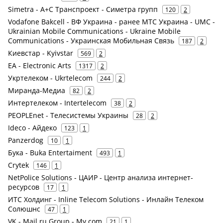
Simetra - А+С Транспроект - Симетра групп
120
2
Vodafone Bakcell - ВФ Украина - ранее МТС Украина - UMC -
Ukrainian Mobile Communications - Ukraine Mobile
Communications - Украинская Мобильная Связь
187
2
Киевстар - Kyivstar
569
2
EA - Electronic Arts
1317
2
Укртелеком - Ukrtelecom
244
2
Миранда-Медиа
82
2
Интертелеком - Intertelecom
38
2
PEOPLEnet - Телесистемы Украины
28
2
Ideco - Айдеко
123
1
Panzerdog
10
1
Бука - Buka Entertaiment
493
1
Crytek
146
1
NetPolice Solutions - ЦАИР - Центр анализа интернет-
ресурсов
17
1
ИТС Холдинг - Inline Telecom Solutions - Инлайн Телеком
Солюшнс
47
1
VK - Mail.ru Group - My.com
21
1