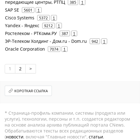
передающие центры, РТПЦ
385
1
SAP SE
5601
1
Cisco Systems
5372
1
Yandex - Яндекс
9212
1
Ростелеком - РТКомм.РУ
387
1
ЭР-Телеком Холдинг - Дом.ru - Dom.ru
942
1
Oracle Corporation
7074
1
1
2
>
КОРОТКАЯ ССЫЛКА
* Страница-профиль компании, системы (продукта или
услуги), технологии, персоны и т.п. создается редактором
на основе анализа архива публикаций портала CNews.
Обрабатываются тексты всех редакционных разделов
(
новости
, включая "Главные новости",
статьи
,