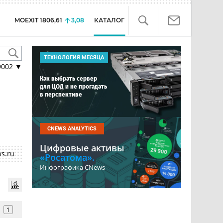
MOEXIT
1806,61
3,08
КАТАЛОГ
ТЕХНОЛОГИЯ МЕСЯЦА
9002
▼
Как выбрать сервер
для ЦОД и не прогадать
в перспективе
CNEWS ANALYTICS
Цифровые активы
s.ru
«Росатома».
Инфографика CNews
1