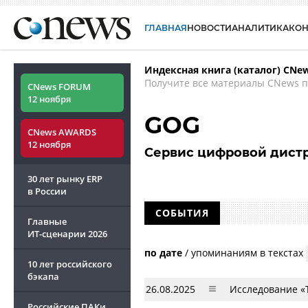
ГЛАВНАЯ
НОВОСТИ
АНАЛИТИКА
КО
Индексная книга (каталог) CNe
Получите все материалы CNews п
CNews FORUM
12 ноября
GOG
CNews AWARDS
12 ноября
Сервис цифровой дист
30 лет рынку ERP
в России
СОБЫТИЯ
Главные
ИТ-сценарии
2026
по дате
/
упоминаниям в текстах
10 лет российского
бэкапа
26.08.2025
Исследование «
Российские ПАКи