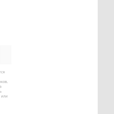
тся
ков,
а
ь
 или