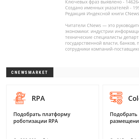
Ключевых фраз выявлено - 146264
Создано именных указателей - 19
Редакция Индексной книги CNews
Читатели CNews — это руководит
экономики: индустрии информаци
технические специалисты депар
государственной власти, банков,
сотрудники компаний-поставщико
CNEWSMARKET
RPA
Col
Подобрать платформу
Подобрать
роботизации RPA
размещени