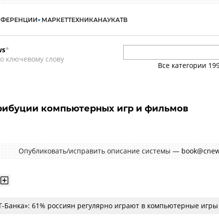
НФЕРЕНЦИИ
МАРКЕТ
ТЕХНИКА
НАУКА
ТВ
ws
*
о ключевому слову
Все категории
19
рибуции компьютерных игр и фильмов
Опубликовать/исправить описание системы —
book@cnew
Т-Банка»: 61% россиян регулярно играют в компьютерные игры