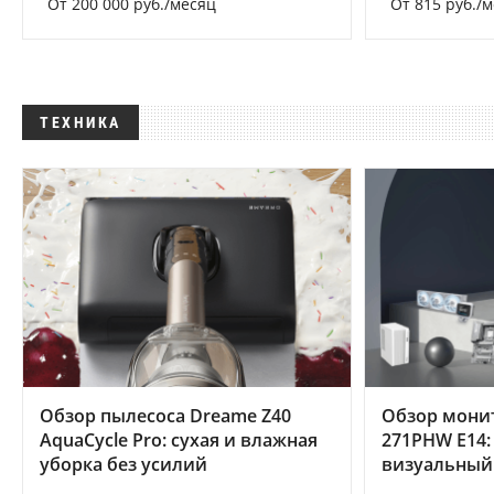
От 200 000 руб./месяц
От 815 руб./
ТЕХНИКА
Обзор пылесоса Dreame Z40
Обзор мони
AquaCycle Pro: сухая и влажная
271PHW E14:
уборка без усилий
визуальный