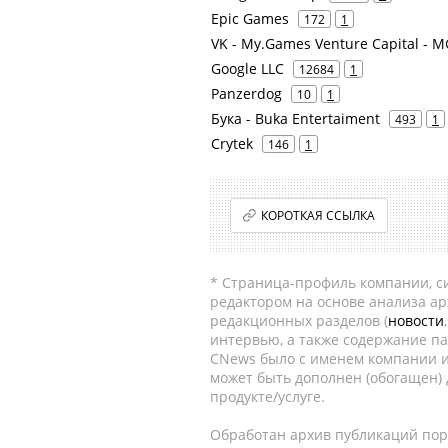
Epic Games
172
1
VK - My.Games Venture Capital - 
Google LLC
12684
1
Panzerdog
10
1
Бука - Buka Entertaiment
493
1
Crytek
146
1
КОРОТКАЯ ССЫЛКА
* Страница-профиль компании, сис
редактором на основе анализа а
редакционных разделов (
новости
интервью, а также содержание па
CNews было с именем компании и
может быть дополнен (обогащен)
продукте/услуге.
Обработан архив публикаций порт