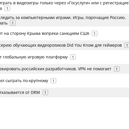
играть в видеоигры только через «Госуслуги» или с регистрацие
а
1
следить за компьютерными играми. Игры, порочащие Россию,
вать
1
ит на сторону Крыма вопреки санкциям США
1
серию обучающих видеороликов Did You Know для геймеров
1
ет глобальную игровую платформу
1
окировать российских разработчиков. VPN не помогает
1
ил сыграть по-крупному
1
отказывается от DRM
1