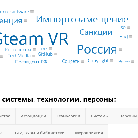
urce software
Импортозамещение
енция
F2P
Steam VR
Санкции
ВэД
Россия
Ростелеком
НЭТА
GitHub
TechMedia
Copyright
Соцсеть
Президент РФ
My.com
 системы, технологии, персоны:
мства
Ассоциации
Технологии
Системы
Персоны
са
НИИ, ВУЗы и библиотеки
Мероприятия