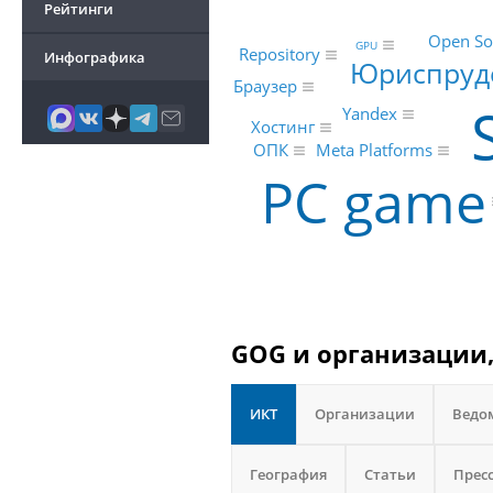
Рейтинги
Open So
GPU
Repository
Инфографика
Юриспруд
Браузер
Yandex
Хостинг
ОПК
Meta Platforms
PC game
GOG и организации,
ИКТ
Организации
Ведо
География
Статьи
Прес