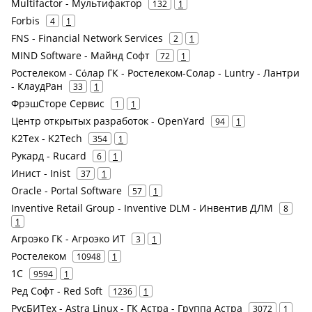
Multifactor - Мультифактор
132
1
Forbis
4
1
FNS - Financial Network Services
2
1
MIND Software - Майнд Софт
72
1
Ростелеком - Сόлар ГК - Ростелеком-Солар - Luntry - Лантри
- КлаудРан
33
1
ФрэшСторе Сервис
1
1
Центр открытых разработок - OpenYard
94
1
К2Тех - K2Tech
354
1
Рукард - Rucard
6
1
Инист - Inist
37
1
Oracle - Portal Software
57
1
Inventive Retail Group - Inventive DLM - Инвентив ДЛМ
8
1
Агроэко ГК - Агроэко ИТ
3
1
Ростелеком
10948
1
1С
9594
1
Ред Софт - Red Soft
1236
1
РусБИТех - Astra Linux - ГК Астра - Группа Астра
3072
1