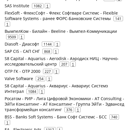
SAS Institute
1082
1
FlexSoft - ФлексСофт - Флекс Софтваре Системс - Flexible
Software Systems - ранее ФОРС-Банковские Системы
141
1
ВымпелКом - Билайн - Beeline - Вымпел-Коммуникации
9509
1
Diasoft - Диасофт
1144
1
SAP CIS - САП СНГ
868
1
S8 Capital - Aquarius - Aerodisk - Аэродиск НИЦ - Научно-
исследовательский центр
207
1
ОТР ГК - ОТР 2000
227
1
Valve Software
254
1
S8 Capital - Aquarius - Аквариус - Аквариус Системз
Интеграл
1084
1
Росатом - РИР - Лига Цифровой Экономики - AT Consulting -
ЭйТи Консалтинг - АТ Консалтинг - Группа ЭйТи - Эдвансед
трансформейшн консалтинг
376
1
BSS - Banks Soft Systems - Банк Софт Системс - БСС
740
1
EA - Electronic Arts
1317
1