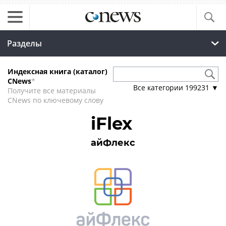
Разделы
Индексная книга (каталог)
CNews
*
Все категории
199231
▼
Получите все материалы
CNews по ключевому слову
iFlex
айФлекс