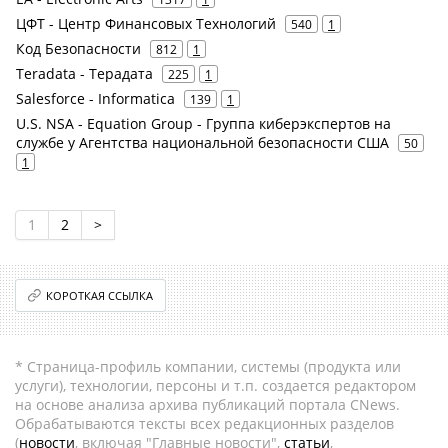
ЦФТ - Центр Финансовых Технологий
540
1
Код Безопасности
812
1
Teradata - Терадата
225
1
Salesforce - Informatica
139
1
U.S. NSA - Equation Group - Группа киберэкспертов на
службе у Агентства национальной безопасности США
50
1
1
2
>
КОРОТКАЯ ССЫЛКА
* Страница-профиль компании, системы (продукта или
услуги), технологии, персоны и т.п. создается редактором
на основе анализа архива публикаций портала CNews.
Обрабатываются тексты всех редакционных разделов
(
новости
, включая "Главные новости",
статьи
,