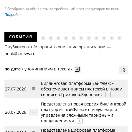
* Отображена общая сумма требований всех кредиторов по всем
судебным делам, в рамках которых компания подавала требования
Подробнее
к своим должникам — организациям. При этом, общая сумма
требований всех кредиторов по делу о банкротстве не тождественна
сумме требования одного конкретного кредитора, кредиторов
в одном таком деле может быть несколько десятков, а размеры сумм
СОБЫТИЯ
требований одних могут быть больше или меньше размеров
требований других кредиторов.
Опубликовать/исправить описание организации —
book@cnews.ru
по дате
/
упоминаниям в текстах
Биллинговая платформа «айФлекс»
27.07.2026
обеспечивает прием платежей в новом
сервисе «Триколор.Здоровье»
1
Представлена новая версия биллинговой
платформы «айФлекс» с модулем для
20.07.2026
управления сложными тарифными
предложениями
1
Представлена цифровая платформа