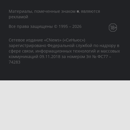
Материалы, помеченные знаком ■, являются
рекламой
Все права защищены © 1995 – 2026
Сетевое издание «CNews» («СиНьюс»)
зарегистрировано Федеральной службой по надзору в
сфере связи, информационных технологий и массовых
коммуникаций 09.11.2018 за номером Эл № ФС77 –
74283