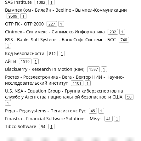
SAS Institute
1082
1
ВымпелКом - Билайн - Beeline - Вымпел-Коммуникации
9509
1
ОТР ГК - ОТР 2000
227
1
Cinimex - Синимекс - Синимекс-Информатика
232
1
BSS - Banks Soft Systems - Банк Софт Системс - БСС
740
1
Код Безопасности
812
1
АйТи
1519
1
BlackBerry - Research In Motion (RIM)
1597
1
Ростех - Росэлектроника - Вега - Вектор НИИ - Научно-
исследовательский институт
1101
1
U.S. NSA - Equation Group - Группа киберэкспертов на
службе у Агентства национальной безопасности США
50
1
Pega - Pegasystems - Пегасистемс Рус
45
1
Finastra - Financial Software Solutions - Misys
41
1
Tibco Software
94
1