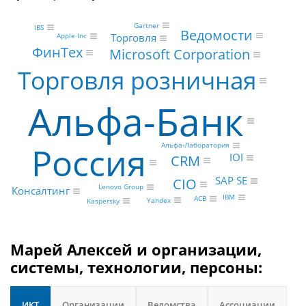
Gartner
IBS
Ведомости
Торговля
Apple Inc
ФинТех
Microsoft Corporation
Торговля розничная
Альфа-Банк
Россия
Альфа-Лаборатория
IOI
CRM
SAP SE
CIO
Lenovo Group
Консалтинг
IBM
АСВ
Yandex
Kaspersky
Марей Алексей и организации,
системы, технологии, персоны:
ИКТ
Организации
Ведомства
Ассоциации