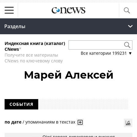
Разделы
Индексная книга (каталог)
CNews
*
Все категории
199231
▼
Получите все материалы
CNews по ключевому слову
Марей Алексей
СОБЫТИЯ
по дате
/
упоминаниям в текстах
Qiwi теряет директоров и рискует