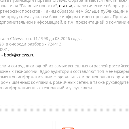
рхива публикаций портала CNews. Обрабатываются тексты всех
, включая "Главные новости",
статьи
, аналитические обзоры рын
ртнёрских проектов). Таким образом, чем больше публикаций н
ли продукта/услуги, тем более информативен профиль. Профил
 дополнительной информацией, в т.ч. презентацией о компании
ала CNews.ru c 11.1998 до 08.2026 годы.
8, в очереди разбора - 724413.
9231.
 -
book@cnews.ru
ели и сотрудники одной из самых успешных отраслей российск
онных технологий. Ядро аудитории составляют топ-менеджеры
таментов информатизации федеральных и региональных орган
 промышленных компаний, розничных сетей, а также руководите
в информационных технологий и услуг связи.