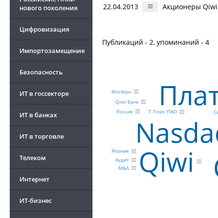
22.04.2013
Акционеры Qiwi
нового поколения
Цифровизация
Публикаций - 2, упоминаний - 4
Импортозамещение
Безопасность
Пла
ФосАгро
ИТ в госсекторе
Qiwi Банк
Россия
Т Плюс ПАО
С
ИТ в банках
Nasda
ИТ в торговле
Qiwi
Япония
Телеком
Аудит
M&A
Интернет
ИТ-бизнес