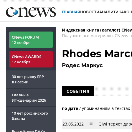
ГЛАВНАЯ
НОВОСТИ
АНАЛИТИКА
КО
Индексная книга (каталог) CNe
Получите все материалы CNews п
CNews FORUM
12 ноября
Rhodes Marc
CNews AWARDS
12 ноября
Родес Маркус
30 лет рынку ERP
в России
СОБЫТИЯ
Главные
ИТ-сценарии
2026
по дате
/
упоминаниям в текстах
10 лет российского
бэкапа
23.05.2022
Qiwi теряет дир
Российские ПАКи