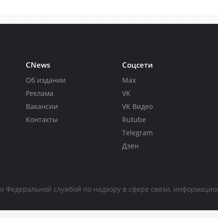
CNews
Соцсети
Об издании
Max
Реклама
VK
Вакансии
VK Видео
Контакты
Rutube
Telegram
Дзен
но Федеральной службой по надзору в сфере связи, информаци