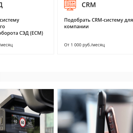
Д
CRM
систему
Подобрать CRM-систему для
го
компании
борота СЭД (ECM)
/месяц
От 1 000 руб./месяц