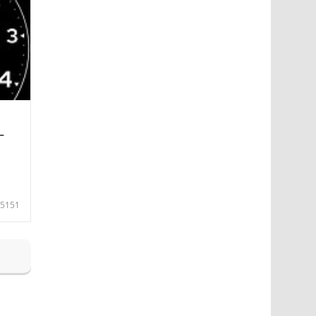
—
5151