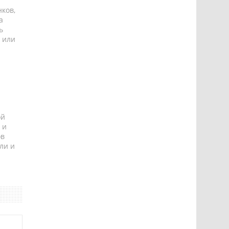
ков,
а
ь
 или
ой
 и
ов
ли и