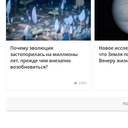
Почему эволюция
Новое иссле
застопорилась на миллионы
что Земля п
лет, прежде чем внезапно
Венеру жиз
возобновиться?
2393
ПО