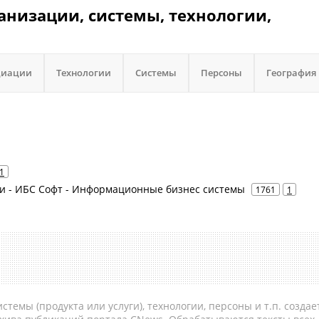
ганизации, системы, технологии,
циации
Технологии
Системы
Персоны
География
1
слуги - ИБС Софт - Информационные бизнес системы
1761
1
темы (продукта или услуги), технологии, персоны и т.п. создае