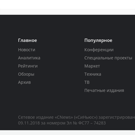
Главное
Популярное
Новости
Конференции
Аналитика
Специальные проекты
Рейтинги
Маркет
Обзоры
Техника
Архив
ТВ
Печатные издания
Сетевое издание «CNews» («СиНьюс») зарегистрирова
09.11.2018 за номером Эл № ФС77 – 74283