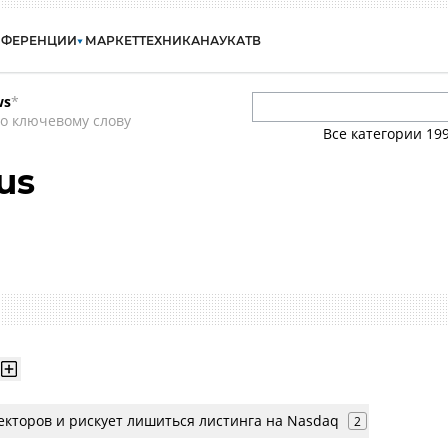
НФЕРЕНЦИИ
МАРКЕТ
ТЕХНИКА
НАУКА
ТВ
ws
*
о ключевому слову
Все категории
19
us
екторов и рискует лишиться листинга на Nasdaq
2