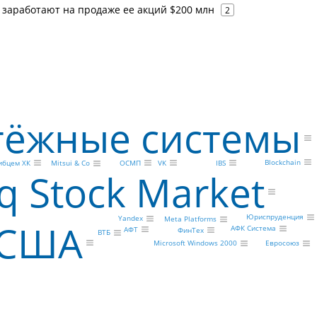
 заработают на продаже ее акций $200 млн
2
тёжные системы
Blockchain
IBS
ОСМП
ибцем ХК
VK
Mitsui & Co
q Stock Market
Юриспруденция
Yandex
Meta Platforms
США
АФК Система
АФТ
ФинТех
ВТБ
Евросоюз
Microsoft Windows 2000