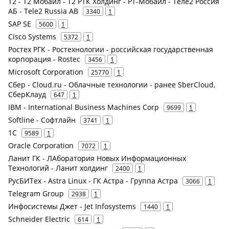
Т2 - Т2 Мобайл - Т2 РТК Холдинг - РТ-Мобайл - Теле2 Россия
АБ - Tele2 Russia AB
3340
1
SAP SE
5600
1
Cisco Systems
5372
1
Ростех РГК - Ростехнологии - российская государственная
корпорация - Rostec
3456
1
Microsoft Corporation
25770
1
Сбер - Cloud.ru - Облачные технологии - ранее SberCloud,
СберКлауд
647
1
IBM - International Business Machines Corp
9699
1
Softline - Софтлайн
3741
1
1С
9589
1
Oracle Corporation
7072
1
Ланит ГК - ЛАборатория Новых Информационных
Технологий - Ланит холдинг
2400
1
РусБИТех - Astra Linux - ГК Астра - Группа Астра
3066
1
Telegram Group
2938
1
Инфосистемы Джет - Jet Infosystems
1440
1
Schneider Electric
614
1