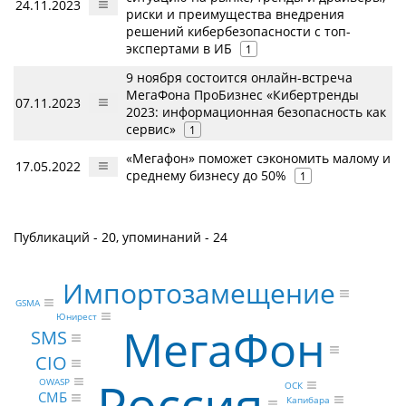
24.11.2023
риски и преимущества внедрения
решений кибербезопасности с топ-
экспертами в ИБ
1
9 ноября состоится онлайн-встреча
МегаФона ПроБизнес «Кибертренды
07.11.2023
2023: информационная безопасность как
сервис»
1
«Мегафон» поможет сэкономить малому и
17.05.2022
среднему бизнесу до 50%
1
Публикаций - 20, упоминаний - 24
Импортозамещение
GSMA
Юнирест
МегаФон
SMS
CIO
Россия
OWASP
ОСК
СМБ
Капибара