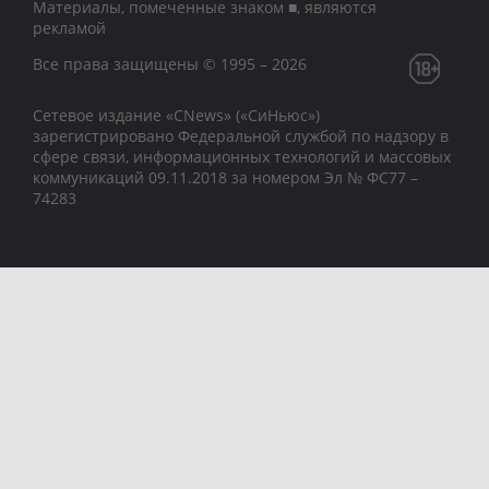
Материалы, помеченные знаком ■, являются
рекламой
Все права защищены © 1995 – 2026
Сетевое издание «CNews» («СиНьюс»)
зарегистрировано Федеральной службой по надзору в
сфере связи, информационных технологий и массовых
коммуникаций 09.11.2018 за номером Эл № ФС77 –
74283