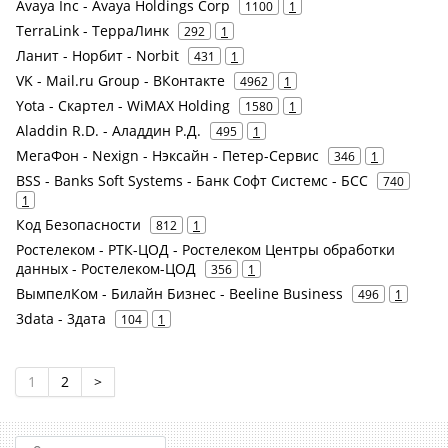
Avaya Inc - Avaya Holdings Corp
1100
1
TerraLink - ТерраЛинк
292
1
Ланит - Норбит - Norbit
431
1
VK - Mail.ru Group - ВКонтакте
4962
1
Yota - Скартел - WiMAX Holding
1580
1
Aladdin R.D. - Аладдин Р.Д.
495
1
МегаФон - Nexign - Нэксайн - Петер-Сервис
346
1
BSS - Banks Soft Systems - Банк Софт Системс - БСС
740
1
Код Безопасности
812
1
Ростелеком - РТК-ЦОД - Ростелеком Центры обработки
данных - Ростелеком-ЦОД
356
1
ВымпелКом - Билайн Бизнес - Beeline Business
496
1
3data - 3дата
104
1
1
2
>