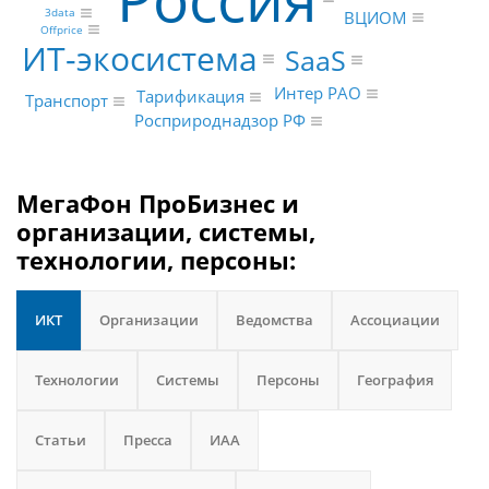
3data
ВЦИОМ
Offprice
ИТ-экосистема
SaaS
Интер РАО
Тарификация
Транспорт
Росприроднадзор РФ
МегаФон ПроБизнес и
организации, системы,
технологии, персоны:
ИКТ
Организации
Ведомства
Ассоциации
Технологии
Системы
Персоны
География
Статьи
Пресса
ИАА