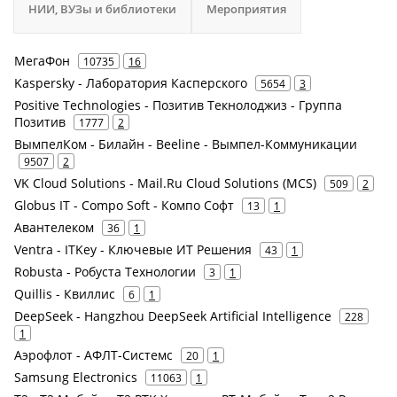
НИИ, ВУЗы и библиотеки
Мероприятия
МегаФон
10735
16
Kaspersky - Лаборатория Касперского
5654
3
Positive Technologies - Позитив Текнолоджиз - Группа
Позитив
1777
2
ВымпелКом - Билайн - Beeline - Вымпел-Коммуникации
9507
2
VK Cloud Solutions - Mail.Ru Cloud Solutions (MCS)
509
2
Globus IT - Compo Soft - Компо Софт
13
1
Авантелеком
36
1
Ventra - ITKey - Ключевые ИТ Решения
43
1
Robusta - Робуста Технологии
3
1
Quillis - Квиллис
6
1
DeepSeek - Hangzhou DeepSeek Artificial Intelligence
228
1
Аэрофлот - АФЛТ-Системс
20
1
Samsung Electronics
11063
1