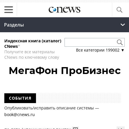
Разделы
Индексная книга (каталог)
CNews
*
Все категории
199002
▼
Получите все материалы
CNews по ключевому слову
МегаФон ПроБизнес
СОБЫТИЯ
Опубликовать/исправить описание системы —
book@cnews.ru