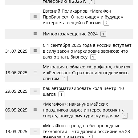
телефонию в 2026 г.
1
Евгений Поликарпов, «МегаФон
ПроБизнес»: О настоящем и будущем
интернета вещей в России
2
Импортозамещение 2024
1
С 1 сентября 2025 года в России вступает
31.07.2025
в силу закон о маркировке звонков: что
важно знать бизнесу
1
Миграция в облако: «Аэрофлот», «Авито»
18.06.2025
и «Ренессанс Страхование» поделились
опытом
1
Как автоматизировать колл-центр: 10
29.05.2025
шагов
1
«МегаФон»: накануне майских
05.05.2025
праздников вырос интерес россиян к
спорту, походному туризму и дачам
1
«МегаФон»: тренд на беспроводные
13.03.2025
технологии – что дарили россияне на 23
Февраля и 8 Марта
1