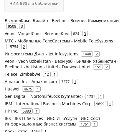
НИИ, ВУЗы и библиотеки
ВымпелКом - Билайн - Beeline - Вымпел-Коммуникации
9508
3
Veon - VimpelCom - ВымпелКом
824
3
МТС - Мобильные ТелеСистемы - Mobile TeleSystems
15754
2
Инфосистемы Джет - Jet Infosystems
1440
2
Veon - Veon Uzbekistan - Веон узб - Билайн Узбекистан -
Beeline Uzbekistan - Unitel - Daewoo Unitel
151
2
Telecel Zimbabwe
12
1
Amazon Inc - Amazon.com
3277
1
Huawei
4675
1
Gen Digital - NortonLifeLock (Symantec)
1731
1
IBM - International Business Machines Corp
9699
1
HP Inc.
5883
1
IBS - IBS IT Services - ИБС ИТ Услуги - ИБС Софт -
Информационные бизнес системы
1761
1
Крок - Croc
1964
1