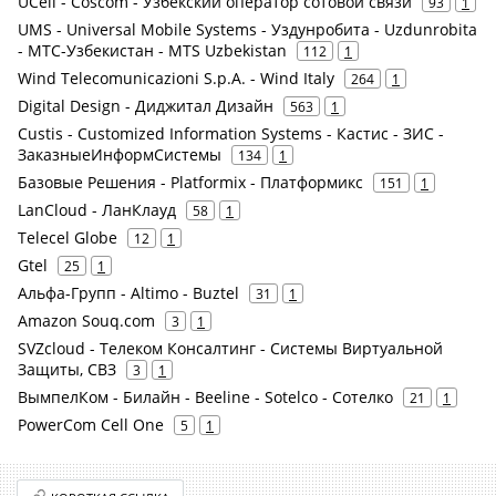
UCell - Coscom - Узбекский оператор сотовой связи
93
1
UMS - Universal Mobile Systems - Уздунробита - Uzdunrobita
- МТС-Узбекистан - MTS Uzbekistan
112
1
Wind Telecomunicazioni S.p.A. - Wind Italy
264
1
Digital Design - Диджитал Дизайн
563
1
Custis - Customized Information Systems - Кастис - ЗИС -
ЗаказныеИнформСистемы
134
1
Базовые Решения - Platformix - Платформикс
151
1
LanCloud - ЛанКлауд
58
1
Telecel Globe
12
1
Gtel
25
1
Альфа-Групп - Altimo - Buztel
31
1
Amazon Souq.com
3
1
SVZcloud - Телеком Консалтинг - Системы Виртуальной
Защиты, СВЗ
3
1
ВымпелКом - Билайн - Beeline - Sotelco - Сотелко
21
1
PowerCom Cell One
5
1