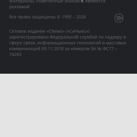
Материалы, помеченные знаком ■, являются
рекламой
Все права защищены © 1995 – 2026
Сетевое издание «CNews» («СиНьюс»)
зарегистрировано Федеральной службой по надзору в
сфере связи, информационных технологий и массовых
коммуникаций 09.11.2018 за номером Эл № ФС77 –
74283