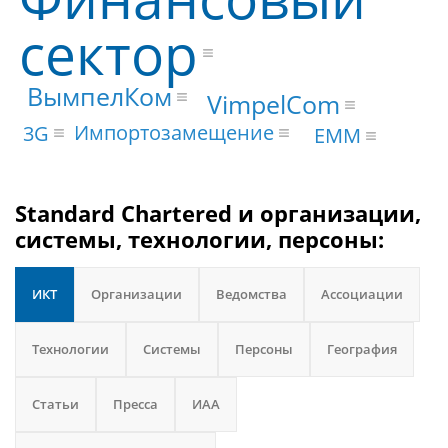
сектор
ВымпелКом
VimpelCom
Импортозамещение
3G
EMM
Standard Chartered и организации,
системы, технологии, персоны:
ИКТ
Организации
Ведомства
Ассоциации
Технологии
Системы
Персоны
География
Статьи
Пресса
ИАА