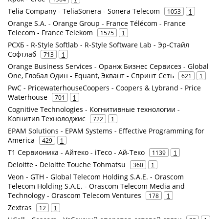
Telia Company - TeliaSonera - Sonera Telecom
1053
1
Orange S.A. - Orange Group - France Télécom - France
Telecom - France Telekom
1575
1
РСХБ - R-Style Softlab - R-Style Software Lab - Эр-Стайл
Софтлаб
713
1
Orange Business Services - Оранж Бизнес Сервисез - Global
One, Глобал Один - Equant, Эквант - Спринт Сеть
621
1
PwC - PricewaterhouseCoopers - Coopers & Lybrand - Price
Waterhouse
701
1
Cognitive Technologies - Когнитивные технологии -
Когнитив Технолоджис
722
1
EPAM Solutions - EPAM Systems - Effective Programming for
America
429
1
Т1 Сервионика - Айтеко - iTeco - Ай-Теко
1139
1
Deloitte - Deloitte Touche Tohmatsu
360
1
Veon - GTH - Global Telecom Holding S.A.E. - Orascom
Telecom Holding S.A.E. - Orascom Telecom Media and
Technology - Orascom Telecom Ventures
178
1
Zextras
12
1