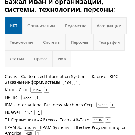
Бажал Иван и организации,
системы, технологии, персоны:
ИКТ
Организации
Ведомства
Ассоциации
Технологии
Системы
Персоны
География
Статьи
Пресса
ИАА
Custis - Customized Information Systems - Кастис - ЗИС -
ЗаказныеИнформСистемы
134
1
Крок - Croc
1964
1
HP Inc.
5883
1
IBM - International Business Machines Corp
9699
1
Huawei
4671
1
Т1 Сервионика - Айтеко - iTeco - Ай-Теко
1139
1
EPAM Solutions - EPAM Systems - Effective Programming for
America
429
1