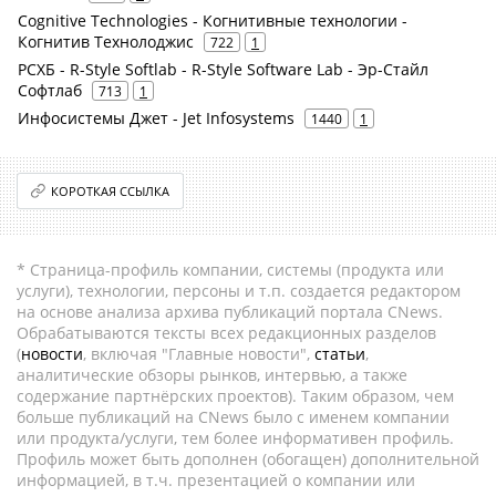
Cognitive Technologies - Когнитивные технологии -
Когнитив Технолоджис
722
1
РСХБ - R-Style Softlab - R-Style Software Lab - Эр-Стайл
Софтлаб
713
1
Инфосистемы Джет - Jet Infosystems
1440
1
КОРОТКАЯ ССЫЛКА
* Страница-профиль компании, системы (продукта или
услуги), технологии, персоны и т.п. создается редактором
на основе анализа архива публикаций портала CNews.
Обрабатываются тексты всех редакционных разделов
(
новости
, включая "Главные новости",
статьи
,
аналитические обзоры рынков, интервью, а также
содержание партнёрских проектов). Таким образом, чем
больше публикаций на CNews было с именем компании
или продукта/услуги, тем более информативен профиль.
Профиль может быть дополнен (обогащен) дополнительной
информацией, в т.ч. презентацией о компании или