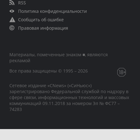
RSS
Политика конфиденциальности
Сообщить об ошибке
Правовая информация
Материалы, помеченные знаком ■, являются
рекламой
Все права защищены © 1995 – 2026
Сетевое издание «CNews» («СиНьюс»)
зарегистрировано Федеральной службой по надзору в
сфере связи, информационных технологий и массовых
коммуникаций 09.11.2018 за номером Эл № ФС77 –
74283