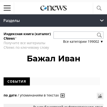
Разделы
Индексная книга (каталог)
CNews
*
Все категории
199002
▼
Получите все материалы
CNews по ключевому слову
Бажал Иван
СОБЫТИЯ
по дате
/
упоминаниям в текстах
Рынок банковской информатизации: спад