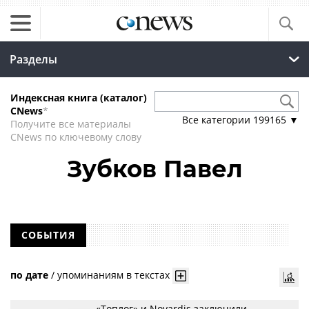
Разделы
Индексная книга (каталог)
CNews
*
Все категории
199165
▼
Получите все материалы
CNews по ключевому слову
Зубков Павел
СОБЫТИЯ
по дате
/
упоминаниям в текстах
«Топлог» и Novardis заключили