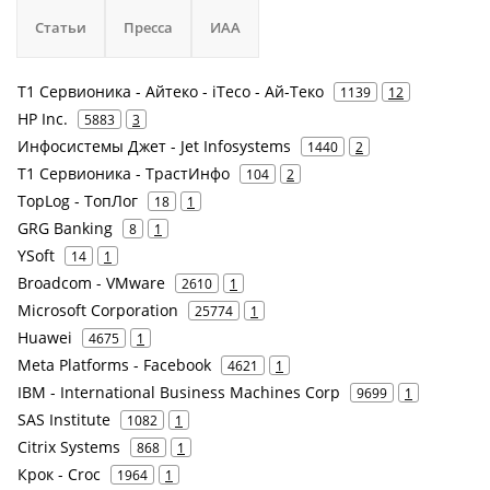
Статьи
Пресса
ИАА
Т1 Сервионика - Айтеко - iTeco - Ай-Теко
1139
12
HP Inc.
5883
3
Инфосистемы Джет - Jet Infosystems
1440
2
Т1 Сервионика - ТрастИнфо
104
2
TopLog - ТопЛог
18
1
GRG Banking
8
1
YSoft
14
1
Broadcom - VMware
2610
1
Microsoft Corporation
25774
1
Huawei
4675
1
Meta Platforms - Facebook
4621
1
IBM - International Business Machines Corp
9699
1
SAS Institute
1082
1
Citrix Systems
868
1
Крок - Croc
1964
1