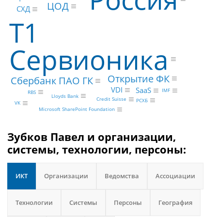
ЦОД
СХД
Т1
Сервионика
Открытие ФК
Сбербанк ПАО ГК
VDI
SaaS
IMF
RBS
Lloyds Bank
Credit Suisse
РСХБ
VK
Microsoft SharePoint Foundation
Зубков Павел и организации,
системы, технологии, персоны:
ИКТ
Организации
Ведомства
Ассоциации
Технологии
Системы
Персоны
География