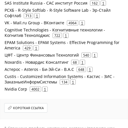
SAS Institute Russia - САС институт Россия
162
1
РСХБ - R-Style Softlab - R-Style Software Lab - Эр-Стайл
Софтлаб
713
1
VK - Mail.ru Group - ВКонтакте
4964
1
Cognitive Technologies - Когнитивные технологии -
Когнитив Технолоджис
722
1
EPAM Solutions - EPAM Systems - Effective Programming for
America
429
1
ЦФТ - Центр Финансовых Технологий
540
1
Novardis - Новардис Консалтинг
68
1
Астерос - Asteros - Би-Эй-Си - B.A.C
648
1
Custis - Customized Information Systems - Кастис - ЗИС -
ЗаказныеИнформСистемы
134
1
Nvidia Corp
4002
1
КОРОТКАЯ ССЫЛКА