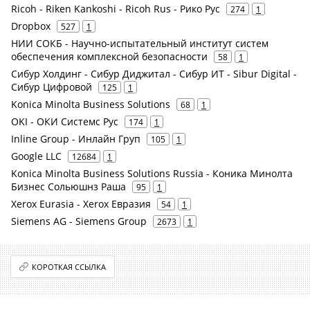
Ricoh - Riken Kankoshi - Ricoh Rus - Рико Рус
274
1
Dropbox
527
1
НИИ СОКБ - Научно-испытательный институт систем
обеспечения комплексной безопасности
58
1
Сибур Холдинг - Сибур Диджитал - Сибур ИТ - Sibur Digital -
Сибур Цифровой
125
1
Konica Minolta Business Solutions
68
1
OKI - ОКИ Системс Рус
174
1
Inline Group - Инлайн Груп
105
1
Google LLC
12684
1
Konica Minolta Business Solutions Russia - Коника Минолта
Бизнес Сольюшнз Раша
95
1
Xerox Eurasia - Xerox Евразия
54
1
Siemens AG - Siemens Group
2673
1
КОРОТКАЯ ССЫЛКА