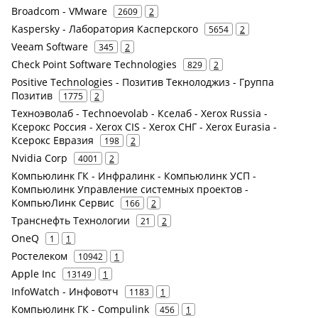
Broadcom - VMware
2609
2
Kaspersky - Лаборатория Касперского
5654
2
Veeam Software
345
2
Check Point Software Technologies
829
2
Positive Technologies - Позитив Текнолоджиз - Группа
Позитив
1775
2
Техноэволаб - Technoevolab - Кселаб - Xerox Russia -
Ксерокс Россия - Xerox CIS - Xerox СНГ - Xerox Eurasia -
Ксерокс Евразия
198
2
Nvidia Corp
4001
2
Компьюлинк ГК - Инфралинк - Компьюлинк УСП -
Компьюлинк Управление системных проектов -
КомпьюЛинк Сервис
166
2
Транснефть Технологии
21
2
OneQ
1
1
Ростелеком
10942
1
Apple Inc
13149
1
InfoWatch - Инфовотч
1183
1
Компьюлинк ГК - Compulink
456
1