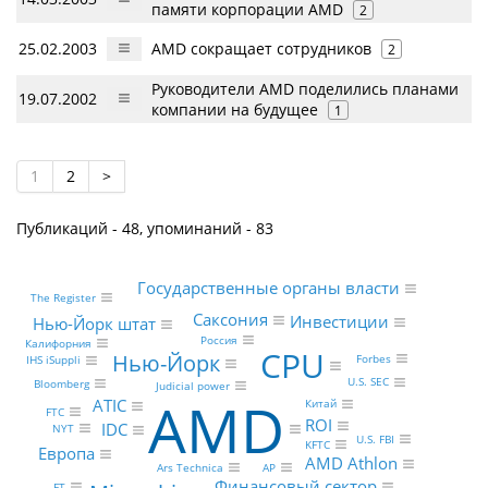
памяти корпорации AMD
2
25.02.2003
AMD сокращает сотрудников
2
Руководители AMD поделились планами
19.07.2002
компании на будущее
1
1
2
>
Публикаций - 48, упоминаний - 83
Государственные органы власти
The Register
Саксония
Инвестиции
Нью-Йорк штат
Россия
Калифорния
CPU
Нью-Йорк
Forbes
IHS iSuppli
U.S. SEC
Bloomberg
Judicial power
AMD
ATIC
Китай
FTC
ROI
IDC
NYT
U.S. FBI
KFTC
Европа
AMD Athlon
Ars Technica
AP
Финансовый сектор
FT