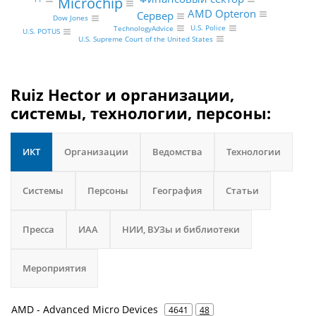
Microchip
AMD Opteron
Сервер
Dow Jones
U.S. Police
TechnologyAdvice
U.S. POTUS
U.S. Supreme Court of the United States
Ruiz Hector и организации,
системы, технологии, персоны:
ИКТ
Организации
Ведомства
Технологии
Системы
Персоны
География
Статьи
Пресса
ИАА
НИИ, ВУЗы и библиотеки
Мероприятия
AMD - Advanced Micro Devices
4641
48