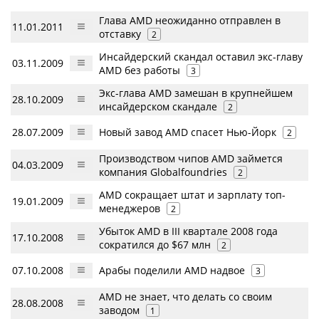
Глава AMD неожиданно отправлен в
11.01.2011
отставку
2
Инсайдерский скандал оставил экс-главу
03.11.2009
AMD без работы
3
Экс-глава AMD замешан в крупнейшем
28.10.2009
инсайдерском скандале
2
28.07.2009
Новый завод AMD спасет Нью-Йорк
2
Производством чипов AMD займется
04.03.2009
компания Globalfoundries
2
AMD сокращает штат и зарплату топ-
19.01.2009
менеджеров
2
Убыток AMD в III квартале 2008 года
17.10.2008
сократился до $67 млн
2
07.10.2008
Арабы поделили AMD надвое
3
AMD не знает, что делать со своим
28.08.2008
заводом
1