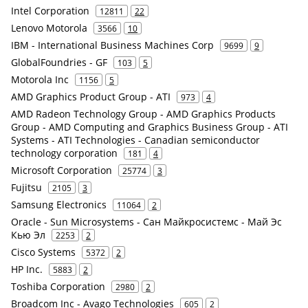
Intel Corporation
12811
22
Lenovo Motorola
3566
10
IBM - International Business Machines Corp
9699
9
GlobalFoundries - GF
103
5
Motorola Inc
1156
5
AMD Graphics Product Group - ATI
973
4
AMD Radeon Technology Group - AMD Graphics Products
Group - AMD Computing and Graphics Business Group - ATI
Systems - ATI Technologies - Canadian semiconductor
technology corporation
181
4
Microsoft Corporation
25774
3
Fujitsu
2105
3
Samsung Electronics
11064
2
Oracle - Sun Microsystems - Сан Майкросистемс - Май Эс
Кью Эл
2253
2
Cisco Systems
5372
2
HP Inc.
5883
2
Toshiba Corporation
2980
2
Broadcom Inc - Avago Technologies
605
2