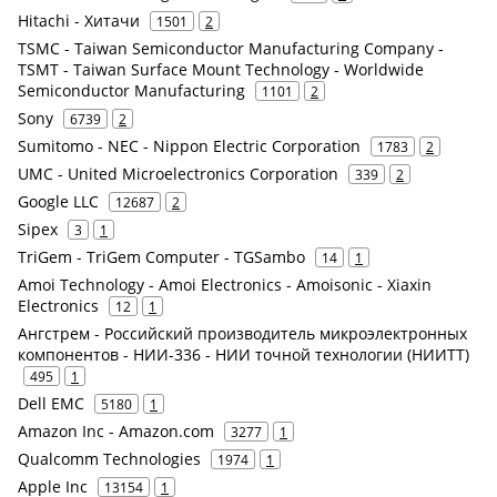
Hitachi - Хитачи
1501
2
TSMC - Taiwan Semiconductor Manufacturing Company -
TSMT - Taiwan Surface Mount Technology - Worldwide
Semiconductor Manufacturing
1101
2
Sony
6739
2
Sumitomo - NEC - Nippon Electric Corporation
1783
2
UMC - United Microelectronics Corporation
339
2
Google LLC
12687
2
Sipex
3
1
TriGem - TriGem Computer - TGSambo
14
1
Amoi Technology - Amoi Electronics - Amoisonic - Xiaxin
Electronics
12
1
Ангстрем - Российский производитель микроэлектронных
компонентов - НИИ-336 - НИИ точной технологии (НИИТТ)
495
1
Dell EMC
5180
1
Amazon Inc - Amazon.com
3277
1
Qualcomm Technologies
1974
1
Apple Inc
13154
1