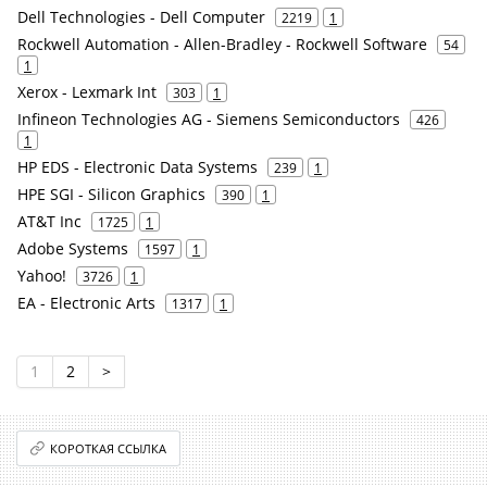
Dell Technologies - Dell Computer
2219
1
Rockwell Automation - Allen-Bradley - Rockwell Software
54
1
Xerox - Lexmark Int
303
1
Infineon Technologies AG - Siemens Semiconductors
426
1
HP EDS - Electronic Data Systems
239
1
HPE SGI - Silicon Graphics
390
1
AT&T Inc
1725
1
Adobe Systems
1597
1
Yahoo!
3726
1
EA - Electronic Arts
1317
1
1
2
>
КОРОТКАЯ ССЫЛКА