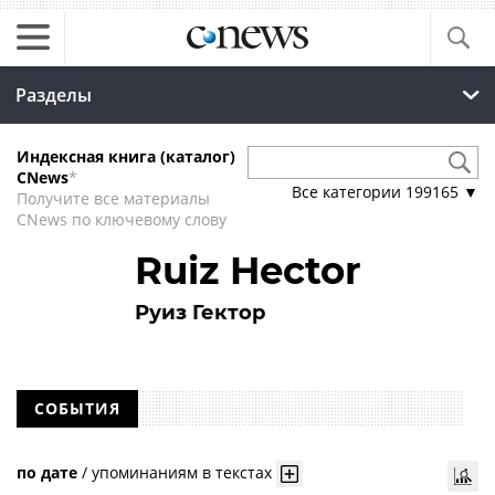
Разделы
Индексная книга (каталог)
CNews
*
Все категории
199165
▼
Получите все материалы
CNews по ключевому слову
Ruiz Hector
Руиз Гектор
СОБЫТИЯ
по дате
/
упоминаниям в текстах