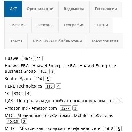
ИКТ
Организации
Ведомства
Технологии
Системы
Персоны
География
Статьи
Пресса
НИИ, ВУЗы и библиотеки
Мероприятия
Huawei
4677
11
Huawei EBG - Huawei Enterprise BG - Huawei Enterprise
Business Group
192
8
3data - 3дата
104
5
HERE Technologies
113
4
1С
9594
4
ЦДК - Центральная дистрибьюторская компания
13
3
Amazon Inc - Amazon.com
3277
3
МТС - Мобильные ТелеСистемы - Mobile TeleSystems
15759
3
МГТС - Московская городская телефонная сеть
1618
3