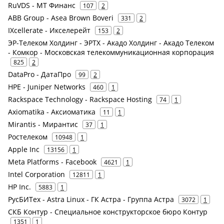
RuVDS - МТ Финанс
107
2
ABB Group - Asea Brown Boveri
331
2
IXcellerate - Икселерейт
153
2
ЭР-Телеком Холдинг - ЭРТХ - Акадо Холдинг - Акадо Телеком
- Комкор - Московская телекоммуникационная корпорация
825
2
DataPro - ДатаПро
99
2
HPE - Juniper Networks
460
1
Rackspace Technology - Rackspace Hosting
74
1
Axiomatika - Аксиоматика
11
1
Mirantis - Мирантис
37
1
Ростелеком
10948
1
Apple Inc
13156
1
Meta Platforms - Facebook
4621
1
Intel Corporation
12811
1
HP Inc.
5883
1
РусБИТех - Astra Linux - ГК Астра - Группа Астра
3072
1
СКБ Контур - Специальное конструкторское бюро Контур
1351
1