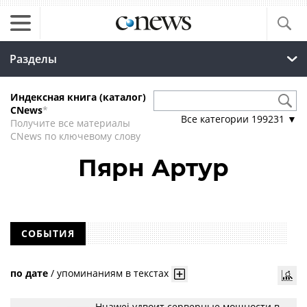
Разделы
Индексная книга (каталог)
CNews
*
Все категории
199231
▼
Получите все материалы
CNews по ключевому слову
Пярн Артур
СОБЫТИЯ
по дате
/
упоминаниям в текстах
Huawei удвоит серверные мощности в