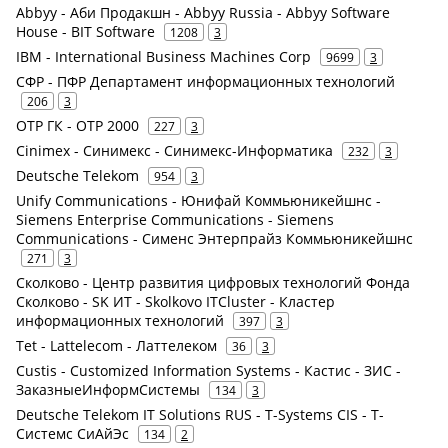
Abbyy - Аби Продакшн - Abbyy Russia - Abbyy Software
House - BIT Software
1208
3
IBM - International Business Machines Corp
9699
3
СФР - ПФР Департамент информационных технологий
206
3
ОТР ГК - ОТР 2000
227
3
Cinimex - Синимекс - Синимекс-Информатика
232
3
Deutsche Telekom
954
3
Unify Communications - Юнифай Коммьюникейшнс -
Siemens Enterprise Communications - Siemens
Communications - Сименс Энтерпрайз Коммьюникейшнс
271
3
Сколково - Центр развития цифровых технологий Фонда
Сколково - SK ИТ - Skolkovo ITCluster - Кластер
информационных технологий
397
3
Tet - Lattelecom - Латтелеком
36
3
Custis - Customized Information Systems - Кастис - ЗИС -
ЗаказныеИнформСистемы
134
3
Deutsche Telekom IT Solutions RUS - T-Systems CIS - Т-
Системс СиАйЭс
134
2