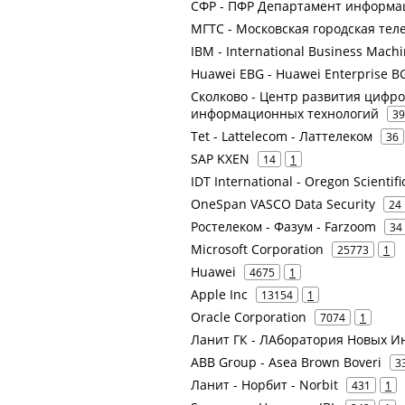
СФР - ПФР Департамент информа
МГТС - Московская городская тел
IBM - International Business Mach
Huawei EBG - Huawei Enterprise BG
Сколково - Центр развития цифров
информационных технологий
39
Tet - Lattelecom - Латтелеком
36
SAP KXEN
14
1
IDT International - Oregon Scientifi
OneSpan VASCO Data Security
24
Ростелеком - Фазум - Farzoom
34
Microsoft Corporation
25773
1
Huawei
4675
1
Apple Inc
13154
1
Oracle Corporation
7074
1
Ланит ГК - ЛАборатория Новых И
ABB Group - Asea Brown Boveri
3
Ланит - Норбит - Norbit
431
1