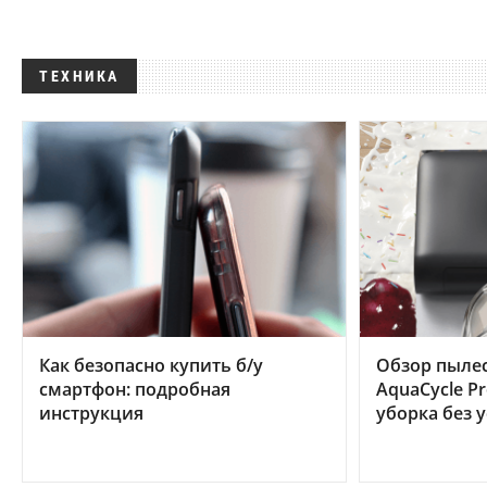
ТЕХНИКА
Как безопасно купить б/у
Обзор пылес
смартфон: подробная
AquaCycle Pr
инструкция
уборка без 