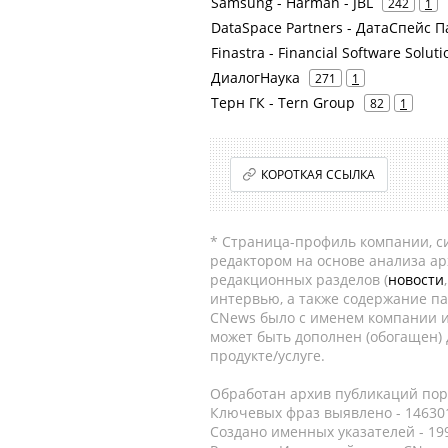
Samsung - Harman - JBL
242
1
DataSpace Partners - ДатаСпейс 
Finastra - Financial Software Soluti
ДиалогНаука
271
1
Терн ГК - Tern Group
82
1
КОРОТКАЯ ССЫЛКА
* Страница-профиль компании, сис
редактором на основе анализа а
редакционных разделов (
новости
интервью, а также содержание па
CNews было с именем компании и
может быть дополнен (обогащен)
продукте/услуге.
Обработан архив публикаций порт
Ключевых фраз выявлено - 146301
Создано именных указателей - 19