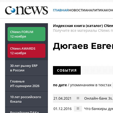
ГЛАВНАЯ
НОВОСТИ
АНАЛИТИКА
КО
Индексная книга (каталог) CNe
Получите все материалы CNews п
CNews FORUM
12 ноября
Дюгаев Евг
CNews AWARDS
12 ноября
30 лет рынку ERP
в России
СОБЫТИЯ
Главные
по дате
/
упоминаниям в текстах
ИТ-сценарии
2026
10 лет российского
21.04.2021
Онлайн-банк 3s
бэкапа
01.12.2016
Что банкиры ду
Российские ПАКи