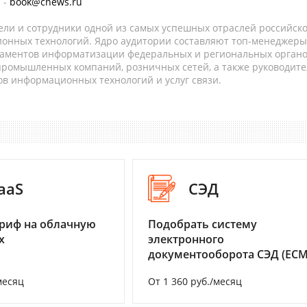
 -
book@cnews.ru
ели и сотрудники одной из самых успешных отраслей российск
онных технологий. Ядро аудитории составляют топ-менеджеры
таментов информатизации федеральных и региональных орган
 промышленных компаний, розничных сетей, а также руководите
в информационных технологий и услуг связи.
aaS
СЭД
риф на облачную
Подобрать систему
х
электронного
документооборота СЭД (ECM
месяц
От 1 360 руб./месяц