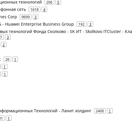
ционных технологий
206
5
ефонная сеть
1618
4
ines Corp
9699
3
 - Huawei Enterprise Business Group
192
3
ых технологий Фонда Сколково - SK ИТ - Skolkovo ITCluster - Кл
7
3
2
c
26
1
1
1
нформационных Технологий - Ланит холдинг
2400
1
31
1