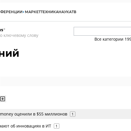
НФЕРЕНЦИИ
МАРКЕТ
ТЕХНИКА
НАУКА
ТВ
ws
*
о ключевому слову
Все категории
19
ений
.money оценили в $55 миллионов
1
мают об инновациях в ИТ
1