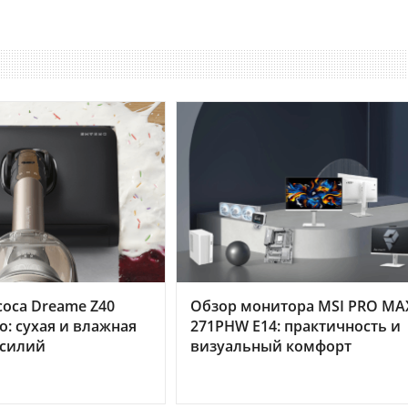
оса Dreame Z40
Обзор монитора MSI PRO MA
o: сухая и влажная
271PHW E14: практичность и
усилий
визуальный комфорт