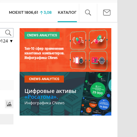
MOEXIT
1806,61
3,08
КАТАЛОГ
CNEWS ANALYTICS
9124
▼
Топ-10 сфер применения
квантовых компьютеров.
Инфографика CNews
CNEWS ANALYTICS
Цифровые активы
«Росатома».
Инфографика CNews