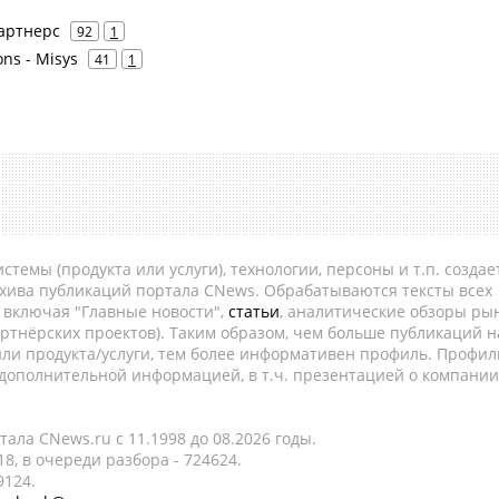
Партнерс
92
1
ons - Misys
41
1
темы (продукта или услуги), технологии, персоны и т.п. создае
рхива публикаций портала CNews. Обрабатываются тексты всех
, включая "Главные новости",
статьи
, аналитические обзоры рын
ртнёрских проектов). Таким образом, чем больше публикаций н
ли продукта/услуги, тем более информативен профиль. Профил
 дополнительной информацией, в т.ч. презентацией о компании
ала CNews.ru c 11.1998 до 08.2026 годы.
8, в очереди разбора - 724624.
9124.