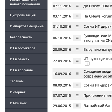
нового поколения
07.11.2016
До CNews FORUM
Цифровизация
03.11.2016
На CNews Forum
Импортозамещение
31.10.2016
Сотни ИТ-директ
Руководители М
Безопасность
06.10.2016
выступят на C
ИТ в госсекторе
28.09.2016
Выручалочка дл
ИТ-руководител
ИТ в банках
22.09.2016
1
ИТ в торговле
Солидные люди 
16.09.2016
современную эп
Телеком
08.09.2016
Сотни ИТ-директ
Интернет
07.07.2015
Приложение инт
ИТ-бизнес
29.06.2015
Латвийский бан