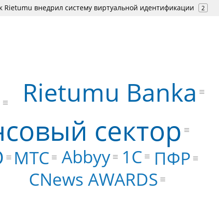
к Rietumu внедрил систему виртуальной идентификации
2
Rietumu Banka
x
совый сектор
O
1С
Abbyy
МТС
ПФР
CNews AWARDS