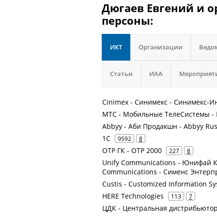
Дюгаев Евгений и о
персоны:
ИКТ
Организации
Ведо
Статьи
ИАА
Мероприят
Cinimex - Синимекс - Синимекс-
МТС - Мобильные ТелеСистемы - 
Abbyy - Аби Продакшн - Abbyy Russ
1С
9592
8
ОТР ГК - ОТР 2000
227
8
Unify Communications - Юнифай К
Communications - Сименс Энтер
Custis - Customized Information 
HERE Technologies
113
7
ЦДК - Центральная дистрибьюто