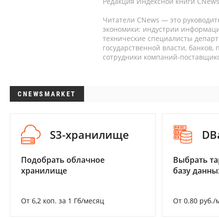
Редакция Индексной книги CNews
Читатели CNews — это руководит
экономики: индустрии информаци
технические специалисты депар
государственной власти, банков,
сотрудники компаний-поставщико
CNEWSMARKET
S3-хранилище
DB
Подобрать облачное
Выбрать та
хранилище
базу данны
От 6,2 коп. за 1 Гб/месяц
От 0.80 руб./