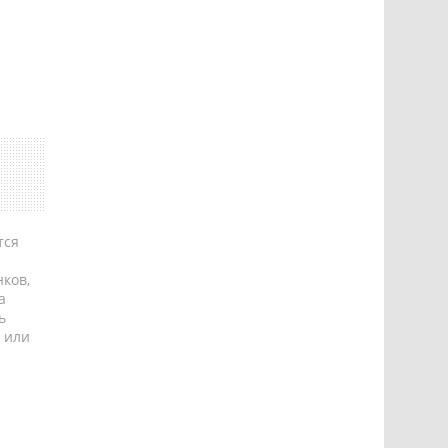
тся
ков,
а
ь
 или