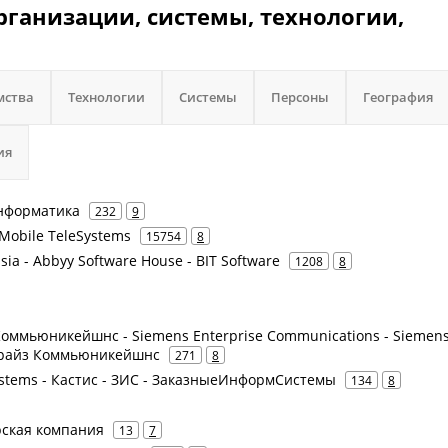
рганизации, системы, технологии,
мства
Технологии
Системы
Персоны
География
ия
Информатика
232
9
Mobile TeleSystems
15754
8
ia - Abbyy Software House - BIT Software
1208
8
оммьюникейшнс - Siemens Enterprise Communications - Siemen
прайз Коммьюникейшнс
271
8
Systems - Кастис - ЗИС - ЗаказныеИнформСистемы
134
8
рская компания
13
7