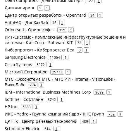
Delta Computers - Дельта Компьютерс
127
1
Д-инжиниринг
1
1
Центр открытых разработок - OpenYard
94
1
AutoFAQ - ДипХакЛаб
46
1
Orion soft - Орион софт -
315
1
КИТ-Системс - Комплексные инфраструктурные решения и
системы - Кит-Софт - Software KIT
32
1
Киберпротект - Киберпротект Бел
3
1
Samsung Electronics
11064
1
Cisco Systems
5372
1
Microsoft Corporation
25773
1
МТС - Экосистема МТС - МТС ИИ - Intema - VisionLabs -
ВижнЛабс
294
1
IBM - International Business Machines Corp
9699
1
Softline - Софтлайн
3742
1
HP Inc.
5883
1
ИКС - Yadro - Группа компаний Ядро - КНС Групп
782
1
ЦРТ ГК - Центр речевых технологий
489
1
Schneider Electric
614
1