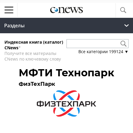
Разделы
Индексная книга (каталог)
CNews
*
Все категории
199124
▼
Получите все материалы
CNews по ключевому слову
МФТИ Технопарк
ФизТехПарк