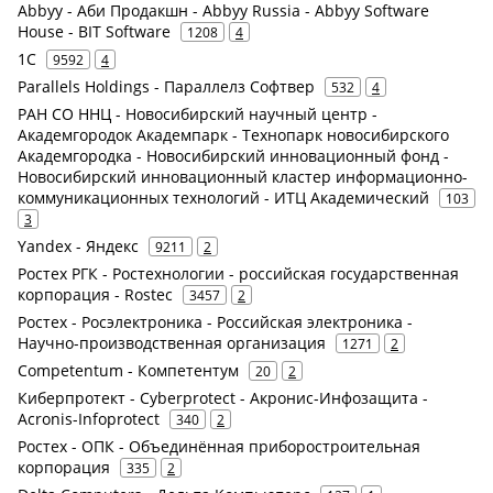
Abbyy - Аби Продакшн - Abbyy Russia - Abbyy Software
House - BIT Software
1208
4
1С
9592
4
Parallels Holdings - Параллелз Софтвер
532
4
РАН СО ННЦ - Новосибирский научный центр -
Академгородок Академпарк - Технопарк новосибирского
Академгородка - Новосибирский инновационный фонд -
Новосибирский инновационный кластер информационно-
коммуникационных технологий - ИТЦ Академический
103
3
Yandex - Яндекс
9211
2
Ростех РГК - Ростехнологии - российская государственная
корпорация - Rostec
3457
2
Ростех - Росэлектроника - Российская электроника -
Научно-производственная организация
1271
2
Competentum - Компетентум
20
2
Киберпротект - Cyberprotect - Акронис-Инфозащита -
Acronis-Infoprotect
340
2
Ростех - ОПК - Объединённая приборостроительная
корпорация
335
2