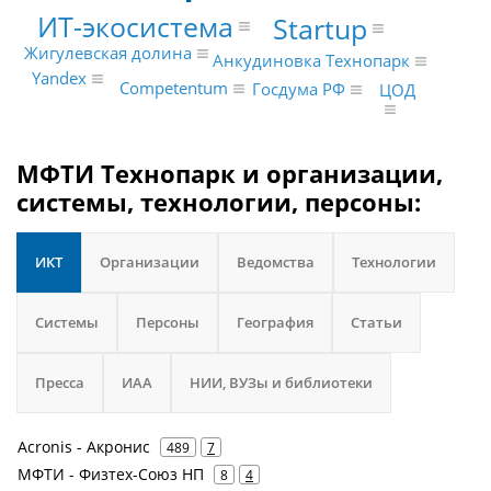
ИТ-экосистема
Startup
Жигулевская долина
Анкудиновка Технопарк
Yandex
Competentum
Госдума РФ
ЦОД
МФТИ Технопарк и организации,
системы, технологии, персоны:
ИКТ
Организации
Ведомства
Технологии
Системы
Персоны
География
Статьи
Пресса
ИАА
НИИ, ВУЗы и библиотеки
Acronis - Акронис
489
7
МФТИ - Физтех-Союз НП
8
4