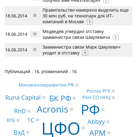
получил имя «Физтехпарк»
1
Правительство намерено выделить еще
18.06.2014
30 млн руб. на технопарк для ИТ-
компаний в Москве
1
Медведев утвердил отставку
18.06.2014
замминистра связи Шмулевича
1
Замминистра связи Марк Шмулевич
16.06.2014
уходит в отставку
1
Публикаций - 16, упоминаний - 16
Минэкономразвития РФ
Ростех РГК
БК РФ
Runa Capital
РАН СО ННЦ
РФ
Acronis
RnD
1С
ЦФО
ВТБ
Abbyy
АРМ
ВэД