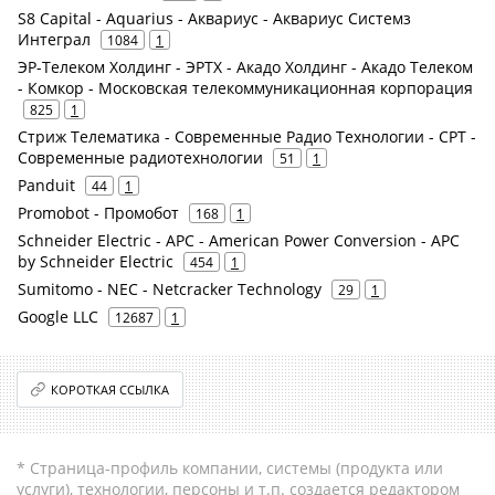
S8 Capital - Aquarius - Аквариус - Аквариус Системз
Интеграл
1084
1
ЭР-Телеком Холдинг - ЭРТХ - Акадо Холдинг - Акадо Телеком
- Комкор - Московская телекоммуникационная корпорация
825
1
Стриж Телематика - Современные Радио Технологии - СРТ -
Современные радиотехнологии
51
1
Panduit
44
1
Promobot - Промобот
168
1
Schneider Electric - APC - American Power Conversion - APC
by Schneider Electric
454
1
Sumitomo - NEC - Netcracker Technology
29
1
Google LLC
12687
1
КОРОТКАЯ ССЫЛКА
* Страница-профиль компании, системы (продукта или
услуги), технологии, персоны и т.п. создается редактором