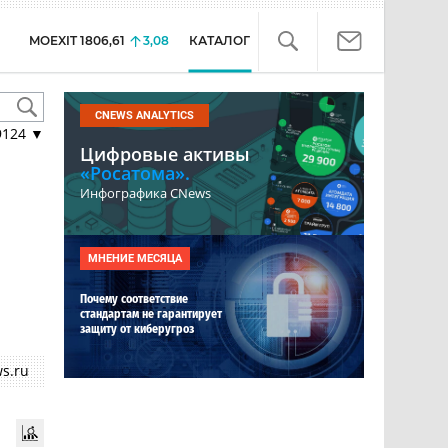
MOEXIT
1806,61
3,08
КАТАЛОГ
CNEWS ANALYTICS
9124
▼
Цифровые активы
«Росатома».
Инфографика CNews
МНЕНИЕ МЕСЯЦА
Почему соответствие
стандартам не гарантирует
защиту от киберугроз
s.ru