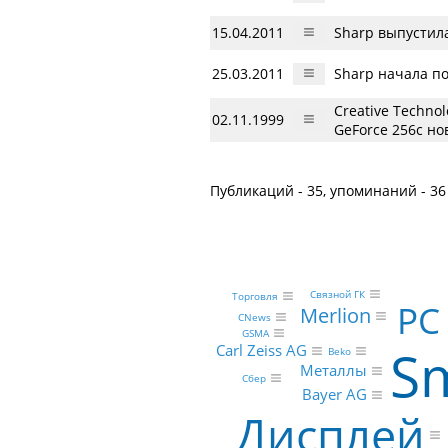
15.04.2011
Sharp выпустил
25.03.2011
Sharp начала п
Creative Techno
02.11.1999
GeForce 256с н
Публикаций - 35, упоминаний - 36
Связной ГК
Торговля
PC
Merlion
CNews
GSMA
S
Carl Zeiss AG
Beko
Металлы
Сбер
Bayer AG
Дисплей