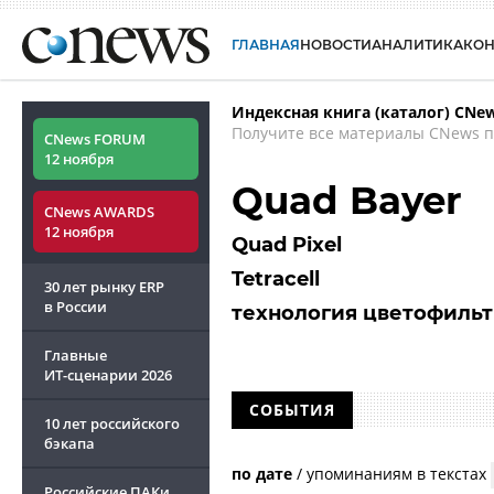
ГЛАВНАЯ
НОВОСТИ
АНАЛИТИКА
КО
Индексная книга (каталог) CNe
Получите все материалы CNews п
CNews FORUM
12 ноября
Quad Bayer
CNews AWARDS
12 ноября
Quad Pixel
Tetracell
30 лет рынку ERP
в России
технология цветофильт
Главные
ИТ-сценарии
2026
СОБЫТИЯ
10 лет российского
бэкапа
по дате
/
упоминаниям в текстах
Российские ПАКи