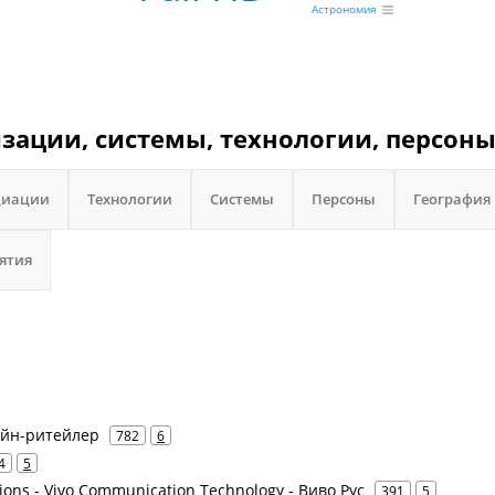
Астрономия
изации, системы, технологии, персоны
циации
Технологии
Системы
Персоны
География
ятия
лайн-ритейлер
782
6
4
5
ions - Vivo Communication Technology - Виво Рус
391
5