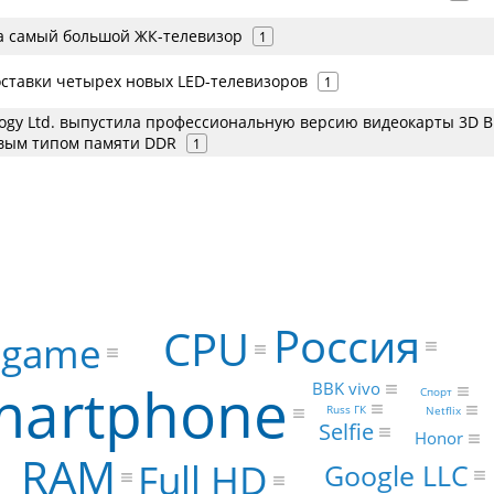
а самый большой ЖК-телевизор
1
оставки четырех новых LED-телевизоров
1
logy Ltd. выпустила профессиональную версию видеокарты 3D Bl
овым типом памяти DDR
1
Россия
CPU
 game
martphone
BBK vivo
Спорт
Russ ГК
Netflix
Selfie
Honor
RAM
Full HD
Google LLC