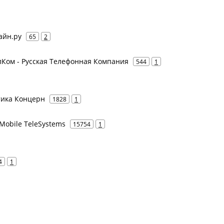
айн.ру
65
2
елКом - Русская Телефонная Компания
544
1
атика Концерн
1828
1
Mobile TeleSystems
15754
1
4
1