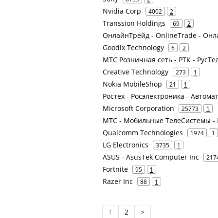
Nvidia Corp
4002
2
Transsion Holdings
69
2
ОнлайнТрейд - OnlineTrade - Онл
Goodix Technology
6
2
МТС Розничная сеть - РТК - РусТ
Creative Technology
273
1
Nokia MobileShop
21
1
Ростех - Росэлектроника - Автом
Microsoft Corporation
25773
1
МТС - Мобильные ТелеСистемы - 
Qualcomm Technologies
1974
1
LG Electronics
3735
1
ASUS - AsusTek Computer Inc
217
Fortnite
95
1
Razer Inc
88
1
1
2
>