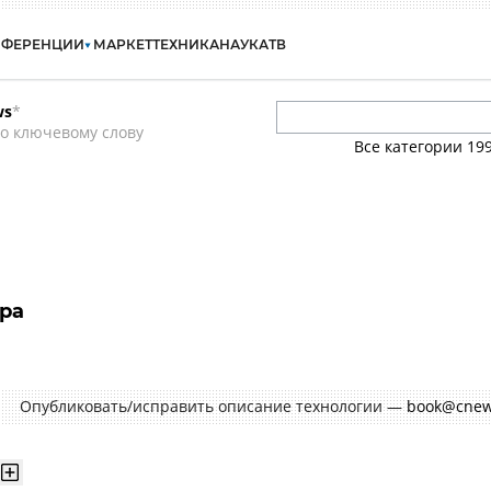
НФЕРЕНЦИИ
МАРКЕТ
ТЕХНИКА
НАУКА
ТВ
ws
*
о ключевому слову
Все категории
19
ра
Опубликовать/исправить описание технологии —
book@cnew