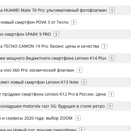
а HUAWEI Mate 70 Pro: ультимативный фотофлагман
1
 новый смартфон POVA 3 от Tecno
1
ил смартфон SPARK 9 PRO
1
а TECNO CAMON 19 Pro: баланс цены и качества
1
жи мощного бюджетного смартфона Lenovo K14 Plus
1
 vivo X60 Pro: космический флагман
1
вляет новый смартфон Lenovo K13 Note
1
 продажи смартфона Lenovo K12 Pro в России. Цена
1
складушки motorola razr 5G: будущее в стиле ретро
1
 и сервисы 2020 года: выбор ZOOM
1
ки на Новый год: лучшие смартфоны
1