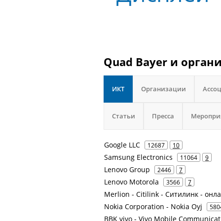
Quad Bayer и орган
ИКТ
Организации
Ассо
Статьи
Пресса
Меропри
Google LLC
12687
10
Samsung Electronics
11064
9
Lenovo Group
2446
7
Lenovo Motorola
3566
7
Merlion - Citilink - Ситилинк - он
Nokia Corporation - Nokia Oyj
580
BBK vivo - Vivo Mobile Communicat