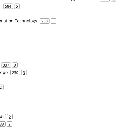
н
584
5
rmation Technology
933
3
337
3
бюро
250
3
2
41
2
88
2