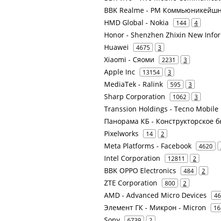
BBK Realme - РМ Коммьюникейш
HMD Global - Nokia
144
4
Honor - Shenzhen Zhixin New Info
Huawei
4675
3
Xiaomi - Сяоми
2231
3
Apple Inc
13154
3
MediaTek - Ralink
595
3
Sharp Corporation
1062
3
Transsion Holdings - Tecno Mobile
Панорама КБ - Конструкторское 
Pixelworks
14
2
Meta Platforms - Facebook
4620
Intel Corporation
12811
2
BBK OPPO Electronics
484
2
ZTE Corporation
800
2
AMD - Advanced Micro Devices
46
Элемент ГК - Микрон - Micron
16
Sony
6739
2