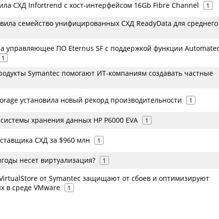
ла СХД Infortrend с хост-интерфейсом 16Gb Fibre Channel
1
авила семейство унифицированных СХД ReadyData для среднего
ила управляющее ПО Eternus SF с поддержкой функции Automate
1
одукты Symantec помогают ИТ-компаниям создавать частные
 Storage установила новый рекорд производительности
1
 системы хранения данных HP P6000 EVA
1
оставщика СХД за $960 млн
1
ыгоды несет виртуализация?
1
 VirtualStore от Symantec защищают от сбоев и оптимизируют
х в среде VMware
1