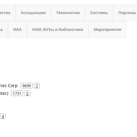
мства
Ассоциации
Технологии
Системы
Персоны
са
ИАА
НИИ, ВУЗы и библиотеки
Мероприятия
ines Corp
9699
7
tec)
1731
5
4