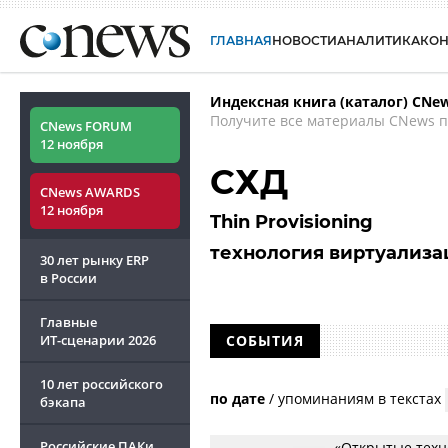
ГЛАВНАЯ
НОВОСТИ
АНАЛИТИКА
КО
Индексная книга (каталог) CNe
Получите все материалы CNews п
CNews FORUM
12 ноября
СХД
CNews AWARDS
12 ноября
Thin Provisioning
технология виртуализа
30 лет рынку ERP
в России
Главные
ИТ-сценарии
2026
СОБЫТИЯ
10 лет российского
по дате
/
упоминаниям в текстах
бэкапа
Российские ПАКи
«Открытые техн