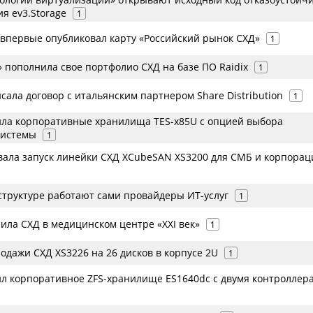
я ev3.Storage
1
 впервые опубликовал карту «Российский рынок СХД»
1
 пополнила свое портфолио СХД на базе ПО Raidix
1
сала договор с итальянским партнером Share Distribution
1
ла корпоративные хранилища TES-x85U с опцией выбора
системы
1
ала запуск линейки СХД XCubeSAN XS3200 для СМБ и корпорац
структуре работают сами провайдеры ИТ-услуг
1
ила СХД в медицинском центре «ХХI век»
1
одажи СХД XS3226 на 26 дисков в корпусе 2U
1
л корпоративное ZFS-хранилище ES1640dc c двумя контроллер