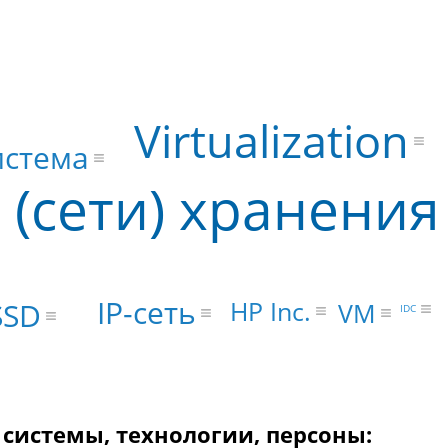
Virtualization
истема
 (сети) хранения
IP-сеть
HP Inc.
SSD
VM
IDC
 системы, технологии, персоны: