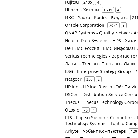
Fujitsu
2105
4
Hitachi - Хитачи
1501
4
ИКС - Yadro - Raidix - Рэйдикс
21
Oracle Corporation
7074
3
QNAP Systems - Quality Network Ap
Hitachi Data Systems - HDS - Хита
Dell EMC Россия - ЕМС Информац
Veritas Technologies - Веритас Тек
Ланит - Treolan - Треолан - Лани
ESG - Enterprise Strategy Group
2
Netgear
253
2
HP Inc. - HP Inc. Russia - ЭйчПи 
DSCon - Distribution Service Consu
Thecus - Thecus Technology Corpo
QLogic
76
1
FTS - Fujitsu Siemens Computers - F
Technology Systems - Fujitsu Comp
Arbyte - Арбайт Компьютерз
120