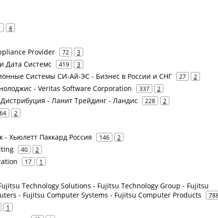
1
4
pliance Provider
72
3
чи Дата Системс
419
3
ионные Системы СИ-Ай-ЭС - Бизнес в России и СНГ
27
2
нолоджис - Veritas Software Corporation
337
2
т Дистрибуция - Ланит Трейдинг - Ландис
228
2
64
2
Инк - Хьюлетт Паккард Россия
146
2
lting
40
2
ration
17
1
ujitsu Technology Solutions - Fujitsu Technology Group - Fujitsu
uters - Fujitsu Computer Systems - Fujitsu Computer Products
78
1