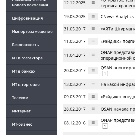
12.12.2025
нового поколения
сервиса хранени
19.05.2025
CNews Analytics
Цифровизация
31.05.2017
«АйТи Штурман»
Импортозамещение
11.05.2017
«Рэйдикс» подпи
Безопасность
QNAP представи
11.04.2017
ИТ в госсекторе
операционной 
QSAN анонсиров
20.03.2017
ИТ в банках
1
13.03.2017
На какой инфра
ИТ в торговле
09.03.2017
«Рэйдикс» внедр
Телеком
28.02.2017
QSAN начала пр
Интернет
QNAP представи
08.12.2016
ИТ-бизнес
1