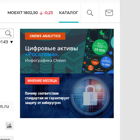
MOEXIT
1802,50
-0,23
КАТАЛОГ
CNEWS ANALYTICS
9149
▼
Цифровые активы
«Росатома».
Инфографика CNews
МНЕНИЕ МЕСЯЦА
Почему соответствие
стандартам не гарантирует
защиту от киберугроз
s.ru
ивого