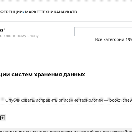
НФЕРЕНЦИИ
МАРКЕТ
ТЕХНИКА
НАУКА
ТВ
ws
*
о ключевому слову
Все категории
19
ции систем хранения данных
Опубликовать/исправить описание технологии —
book@cnew
ологии виртуализации» открывают исходный код отказоустойч