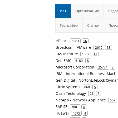
ИКТ
Организации
Ведо
География
Статьи
Прес
HP Inc.
5883
16
Broadcom - VMware
2610
13
SAS Institute
1082
12
Dell EMC
5180
8
Microsoft Corporation
25774
8
IBM - International Business Mach
Gen Digital - NortonLifeLock (Syman
Citrix Systems
868
5
Qsan Technology
21
5
NetApp - Network Appliance
667
SAP SE
5601
4
Huawei
4675
4