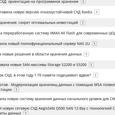
СХД: ориентация на программное хранение
1
ставила новую версию отказоустойчивой СХД Raidix
1
хранения: секрет оптимальных инвестиций
1
а переработанную систему VMAX All Flash для современных ЦО
вила новый полнофункциональный сервер NAS 2U
1
ла новые решения в области хранения данных
1
овала новые SAN-массивы Storage S2200 и S3200
1
к СХД: в этом году 1 Гб памяти подешевеет вдвое?
1
ртов - Модернизация хранилищ данных с помощью MSA позвол
стиции
1
авила новую систему хранения данных начального уровня для С
 новую сетевую СХД AegisSAN Q500 SAN 12 Bay с технологией C
щиты данных
1