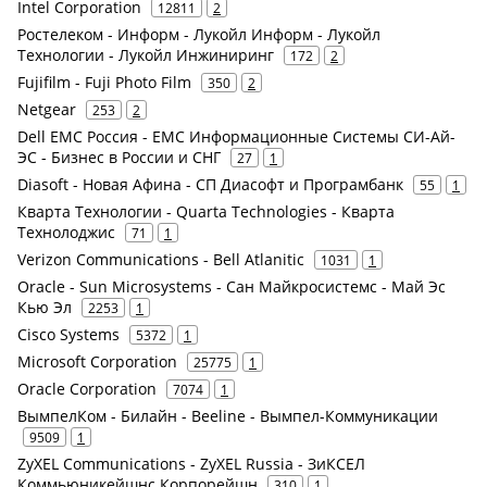
Intel Corporation
12811
2
Ростелеком - Информ - Лукойл Информ - Лукойл
Технологии - Лукойл Инжиниринг
172
2
Fujifilm - Fuji Photo Film
350
2
Netgear
253
2
Dell EMC Россия - ЕМС Информационные Системы СИ-Ай-
ЭС - Бизнес в России и СНГ
27
1
Diasoft - Новая Афина - СП Диасофт и Програмбанк
55
1
Кварта Технологии - Quarta Technologies - Кварта
Технолоджис
71
1
Verizon Communications - Bell Atlanitic
1031
1
Oracle - Sun Microsystems - Сан Майкросистемс - Май Эс
Кью Эл
2253
1
Cisco Systems
5372
1
Microsoft Corporation
25775
1
Oracle Corporation
7074
1
ВымпелКом - Билайн - Beeline - Вымпел-Коммуникации
9509
1
ZyXEL Communications - ZyXEL Russia - ЗиКСЕЛ
Коммьюникейшнс Корпорейшн
310
1