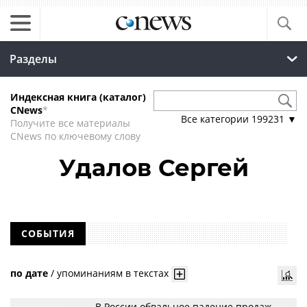
Разделы
Индексная книга (каталог)
CNews
*
Все категории
199231
▼
Получите все материалы
CNews по ключевому слову
Удалов Сергей
СОБЫТИЯ
по дате
/
упоминаниям в текстах
В России обвальное падение продаж