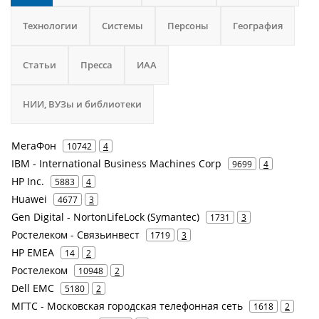
Технологии
Системы
Персоны
География
Статьи
Пресса
ИАА
НИИ, ВУЗы и библиотеки
МегаФон
10742
4
IBM - International Business Machines Corp
9699
4
HP Inc.
5883
4
Huawei
4677
3
Gen Digital - NortonLifeLock (Symantec)
1731
3
Ростелеком - Связьинвест
1719
3
HP EMEA
14
2
Ростелеком
10948
2
Dell EMC
5180
2
МГТС - Московская городская телефонная сеть
1618
2