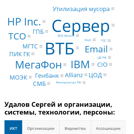
Утилизация мусора
Сервер
HP Inc.
ГПБ
TCO
BYD Motors
ВТБ
Kept
FSC
МГТС
Email
ПИК ГК
ЦБ РФ
IBM
МегаФон
CIO
Allianz
ЦОД
Генбанк
МОЭК
СМБ
Минпромторг РФ
Удалов Сергей и организации,
системы, технологии, персоны:
ИКТ
Организации
Ведомства
Ассоциации