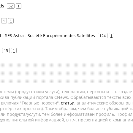
ds
62
1
1
1
l - SES Astra - Société Européenne des Satellites
124
1
15
1
темы (продукта или услуги), технологии, персоны и т.п. создае
рхива публикаций портала CNews. Обрабатываются тексты всех
, включая "Главные новости",
статьи
, аналитические обзоры рын
ртнёрских проектов). Таким образом, чем больше публикаций н
ли продукта/услуги, тем более информативен профиль. Профил
 дополнительной информацией, в т.ч. презентацией о компании