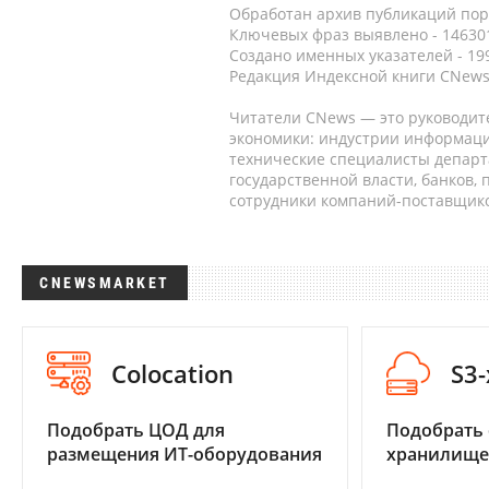
Обработан архив публикаций порт
Ключевых фраз выявлено - 146301
Создано именных указателей - 19
Редакция Индексной книги CNews
Читатели CNews — это руководит
экономики: индустрии информаци
технические специалисты депар
государственной власти, банков,
сотрудники компаний-поставщико
CNEWSMARKET
Colocation
S3
Подобрать ЦОД для
Подобрать
размещения ИТ-оборудования
хранилище