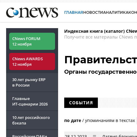
ГЛАВНАЯ
НОВОСТИ
АНАЛИТИКА
КО
Индексная книга (каталог) CNe
Получите все материалы CNews п
CNews FORUM
12 ноября
Правительст
CNews AWARDS
12 ноября
Органы государственно
30 лет рынку ERP
в России
Главные
СОБЫТИЯ
ИТ-сценарии
2026
10 лет российского
по дате
/
упоминаниям в текстах
бэкапа
28.12.2023
Латвия блокируе
Российские ПАКи