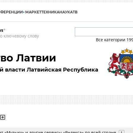
НФЕРЕНЦИИ
МАРКЕТ
ТЕХНИКА
НАУКА
ТВ
ws
*
о ключевому слову
Все категории
19
во Латвии
й власти Латвийская Республика
т «Музыку» и другие сервисы «Яндекса» по всей стране
1