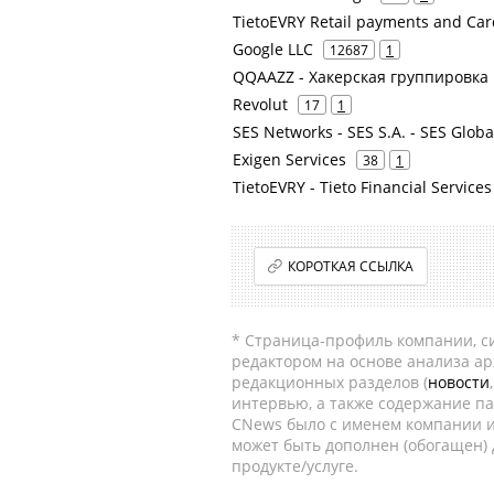
TietoEVRY Retail payments and Car
Google LLC
12687
1
QQAAZZ - Хакерская группировка
Revolut
17
1
SES Networks - SES S.A. - SES Globa
Exigen Services
38
1
TietoEVRY - Tieto Financial Services
КОРОТКАЯ ССЫЛКА
* Страница-профиль компании, сис
редактором на основе анализа а
редакционных разделов (
новости
интервью, а также содержание па
CNews было с именем компании и
может быть дополнен (обогащен)
продукте/услуге.