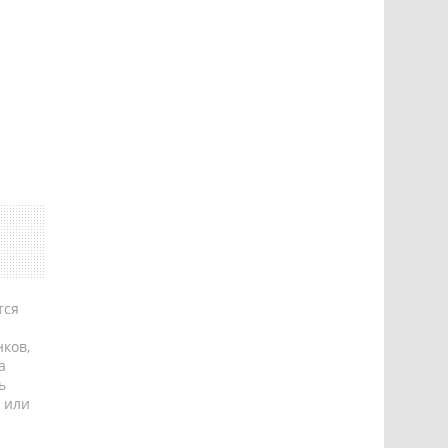
тся
ков,
а
ь
 или