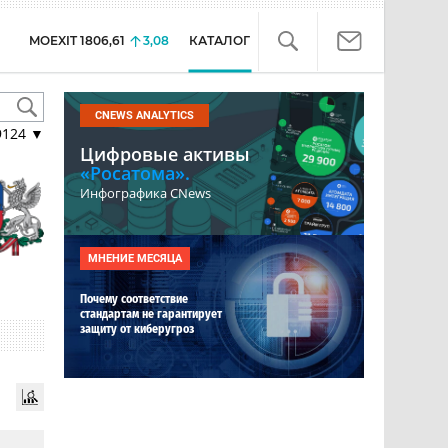
MOEXIT
1806,61
3,08
КАТАЛОГ
CNEWS ANALYTICS
9124
▼
Цифровые активы
«Росатома».
Инфографика CNews
МНЕНИЕ МЕСЯЦА
Почему соответствие
стандартам не гарантирует
защиту от киберугроз