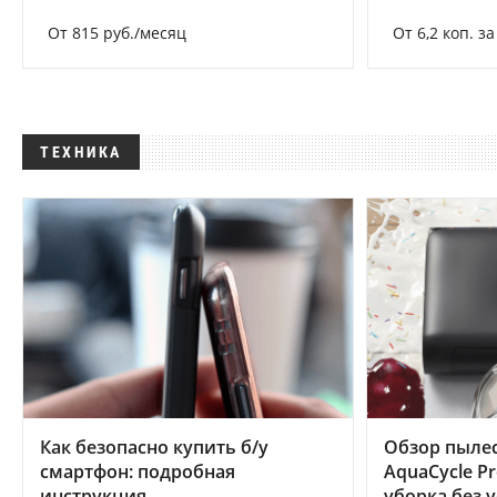
От 815 руб./месяц
От 6,2 коп. з
ТЕХНИКА
Как безопасно купить б/у
Обзор пылес
смартфон: подробная
AquaCycle Pr
инструкция
уборка без 