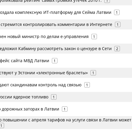
убликовала рейтинг самых громких утечек 2010 г.
1
 создала комплексную ИТ-платформу для Сейма Латвии
1
 стремится контролировать комментарии в Интернете
1
чен новый министр по делам e-управления
1
едложил Кабмину рассмотреть закон о цензуре в Сети
2
фейс сайта МВД Латвии
1
твуют у Эстонии «электронные браслеты»
1
дают скандинавам контроль над связью
1
России ядерное топливо
1
о дорожных заторах в Латвии
1
о повышении с апреля тарифов на услуги связи в Латвии может
1