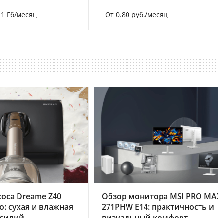
а 1 Гб/месяц
От 0.80 руб./месяц
оса Dreame Z40
Обзор монитора MSI PRO MA
o: сухая и влажная
271PHW E14: практичность и
усилий
визуальный комфорт