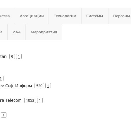
мства
Ассоциации
Технологии
Системы
Персоны
са
ИАА
Мероприятия
stan
9
1
1
нее СофтИнформ
520
1
era Telecom
1053
1
1