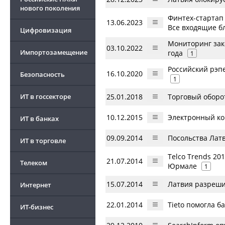
нового поколения
Финтех-стартап
13.06.2023
Все входящие б
Цифровизация
Мониторинг зак
03.10.2022
Импортозамещение
года
1
Российский рэпе
16.10.2020
Безопасность
1
25.01.2018
Торговый оборот
ИТ в госсекторе
10.12.2015
Электронный кош
ИТ в банках
09.09.2014
Посольства Лат
ИТ в торговле
Telco Trends 20
21.07.2014
Телеком
Юрмале
1
15.07.2014
Латвия разреши
Интернет
22.01.2014
Tieto помогла б
ИТ-бизнес