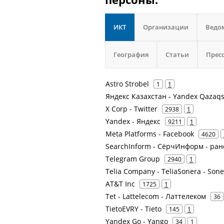
ИКТ
Организации
Ведо
География
Статьи
Прес
Astro Strobel
1
1
Яндекс Казахстан - Yandex Qazaq
X Corp - Twitter
2938
1
Yandex - Яндекс
9211
1
Meta Platforms - Facebook
4620
SearchInform - СёрчИнформ - ра
Telegram Group
2940
1
Telia Company - TeliaSonera - Son
AT&T Inc
1725
1
Tet - Lattelecom - Латтелеком
36
TietoEVRY - Tieto
145
1
Yandex Go - Yango
34
1