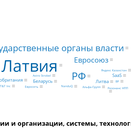
ударственные органы власти
Латвия
Евросоюз
Яндекс Казахстан
РФ
SaaS
Astro Strobel
обритания
Беларусь
Литва
BP
T&T Inc
NanduQ
Евросеть
Альфа-Групп
Резонанс НПП
ии и организации, системы, технолог