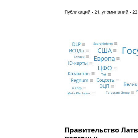
Публикаций - 21, упоминаний - 22
DLP
SearchInform
Гос
США
ИСПДн
Европа
Yandex
ID-карты
ЦФО
Казахстан
Tet
Соцсеть
Regnum
Велик
ЭЦП
X Corp
A
Telegram Group
Meta Platforms
Правительство Латв
персоны: