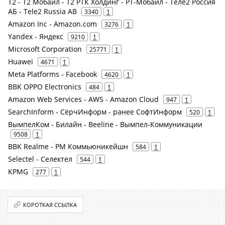
Т2 - Т2 Мобайл - Т2 РТК Холдинг - РТ-Мобайл - Теле2 Россия
АБ - Tele2 Russia AB
3340
1
Amazon Inc - Amazon.com
3276
1
Yandex - Яндекс
9210
1
Microsoft Corporation
25771
1
Huawei
4671
1
Meta Platforms - Facebook
4620
1
BBK OPPO Electronics
484
1
Amazon Web Services - AWS - Amazon Cloud
947
1
SearchInform - СёрчИнформ - ранее СофтИнформ
520
1
ВымпелКом - Билайн - Beeline - Вымпел-Коммуникации
9508
1
BBK Realme - РМ Коммьюникейшн
584
1
Selectel - Селектел
544
1
KPMG
277
1
КОРОТКАЯ ССЫЛКА