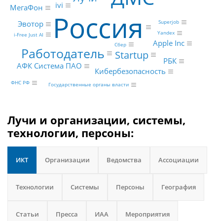
ivi
МегаФон
Россия
Superjob
Эвотор
Yandex
i-Free Just AI
Apple Inc
Сбер
Работодатель
Startup
РБК
АФК Система ПАО
Кибербезопасность
ФНС РФ
Государственные органы власти
Лучи и организации, системы,
технологии, персоны:
ИКТ
Организации
Ведомства
Ассоциации
Технологии
Системы
Персоны
География
Статьи
Пресса
ИАА
Мероприятия