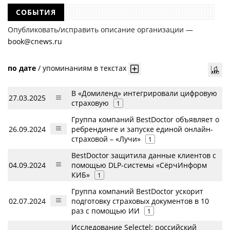
в одном таком деле может быть несколько десятков, а размеры сумм
СОБЫТИЯ
требований одних могут быть больше или меньше размеров
требований других кредиторов.
Опубликовать/исправить описание организации —
book@cnews.ru
по дате
/
упоминаниям в текстах
В «Домиленд» интегрировали цифровую
27.03.2025
страховую
1
Группа компаний BestDoctor объявляет о
26.09.2024
ребрендинге и запуске единой онлайн-
страховой – «Лучи»
1
BestDoctor защитила данные клиентов с
04.09.2024
помощью DLP-системы «СёрчИнформ
КИБ»
1
Группа компаний BestDoctor ускорит
02.07.2024
подготовку страховых документов в 10
раз с помощью ИИ
1
Исследование Selectel: российский