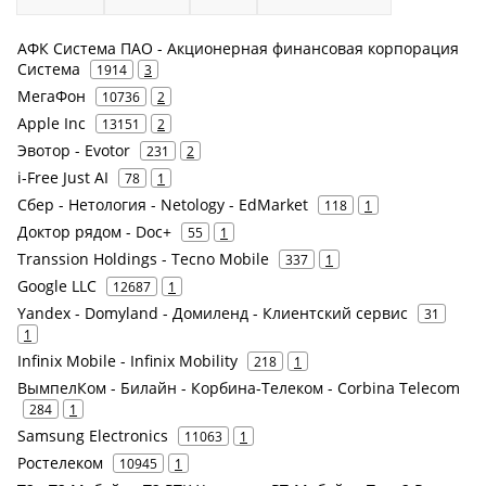
АФК Система ПАО - Акционерная финансовая корпорация
Система
1914
3
МегаФон
10736
2
Apple Inc
13151
2
Эвотор - Evotor
231
2
i-Free Just AI
78
1
Сбер - Нетология - Netology - EdMarket
118
1
Доктор рядом - Doc+
55
1
Transsion Holdings - Tecno Mobile
337
1
Google LLC
12687
1
Yandex - Domyland - Домиленд - Клиентский сервис
31
1
Infinix Mobile - Infinix Mobility
218
1
ВымпелКом - Билайн - Корбина-Телеком - Corbina Telecom
284
1
Samsung Electronics
11063
1
Ростелеком
10945
1