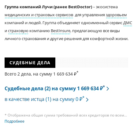
Группа компаний Лучи (ранее BestDoctor)
– экосистема
медицинских и страховых сервисов
для управления
здоровьем
компаний и людей. Группа объединяет одноименный сервис
ДМС
и
страховую
компанию
BestInsure
, предлагающую все виды
личного страхования и другие решения для комфортной жизни.
СУДЕБНЫЕ ДЕЛА
*
Всего 2 дела, на cумму 1 669 634 ₽
*
Судебные дела (2) на сумму 1 669 634 ₽
*
в качестве истца (1) на сумму 0 ₽
* Отображена общая сумма требований всех кредиторов по всем
судебным делам, в рамках которых компания подавала требования
Подробнее
к своим должникам — организациям. При этом, общая сумма
требований всех кредиторов по делу о банкротстве не тождественна
сумме требования одного конкретного кредитора, кредиторов