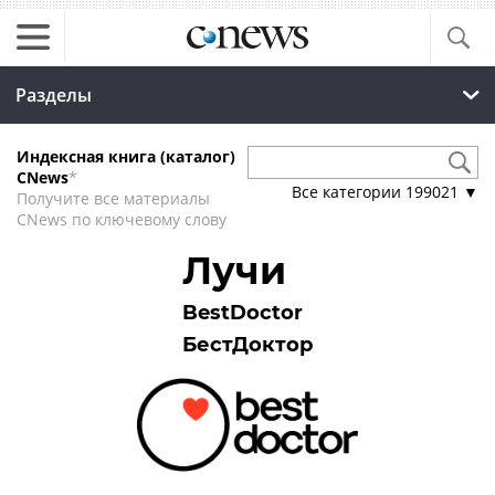
Разделы
Индексная книга (каталог)
CNews
*
Все категории
199021
▼
Получите все материалы
CNews по ключевому слову
Лучи
BestDoctor
БестДоктор