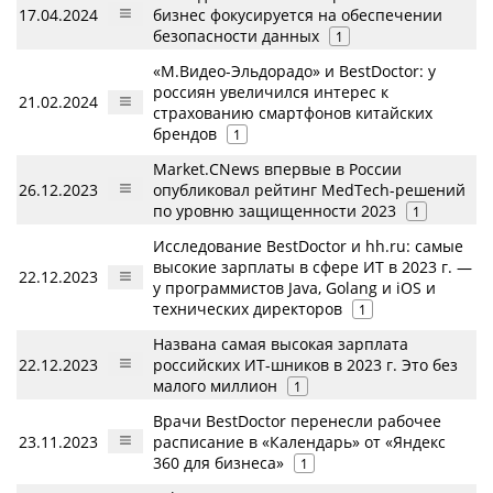
17.04.2024
бизнес фокусируется на обеспечении
безопасности данных
1
«М.Видео-Эльдорадо» и BestDoctor: у
россиян увеличился интерес к
21.02.2024
страхованию смартфонов китайских
брендов
1
Market.CNews впервые в России
26.12.2023
опубликовал рейтинг MedTech-решений
по уровню защищенности 2023
1
Исследование BestDoctor и hh.ru: самые
высокие зарплаты в сфере ИТ в 2023 г. —
22.12.2023
у программистов Java, Golang и iOS и
технических директоров
1
Названа самая высокая зарплата
22.12.2023
российских ИТ-шников в 2023 г. Это без
малого миллион
1
Врачи BestDoctor перенесли рабочее
23.11.2023
расписание в «Календарь» от «Яндекс
360 для бизнеса»
1