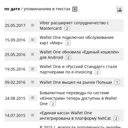
по дате
/
упоминаниям в текстах
Viber расширяет сотрудничество с
25.05.2017
Masterсard
2
Wallet One подключил обслуживание
15.09.2016
карт «Мир»
2
Wallet One обновила «Единый кошелёк»
25.05.2016
для Android
2
Wallet One и «Русский Стандарт» стали
19.05.2016
партнёрами по e-invoicing
2
09.02.2016
Wallet One вышел на рынок Польши
1
Бивалютные переводы по системе
24.08.2015
«Юнистрим» теперь доступны в Wallet
One
2
«Единая касса» Wallet One
14.07.2015
интегрирована в платформу NetCat
2
В 2015 г. возросла популярность онлайн-