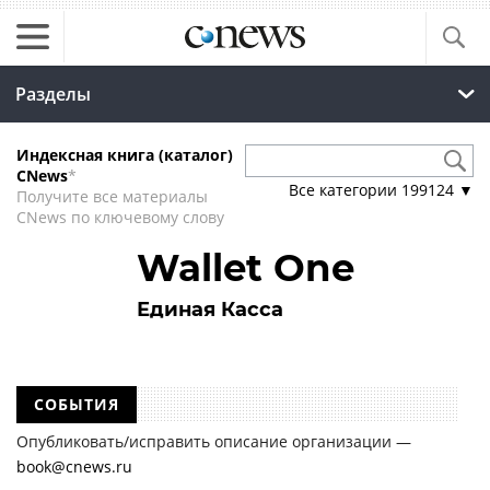
Разделы
Индексная книга (каталог)
CNews
*
Все категории
199124
▼
Получите все материалы
CNews по ключевому слову
Wallet One
Единая Касса
СОБЫТИЯ
Опубликовать/исправить описание организации —
book@cnews.ru