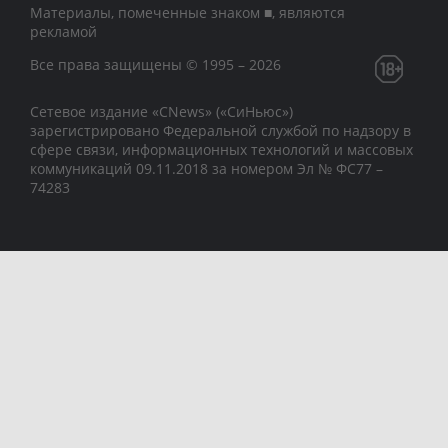
Материалы, помеченные знаком ■, являются
рекламой
Все права защищены © 1995 – 2026
Сетевое издание «CNews» («СиНьюс»)
зарегистрировано Федеральной службой по надзору в
сфере связи, информационных технологий и массовых
коммуникаций 09.11.2018 за номером Эл № ФС77 –
74283