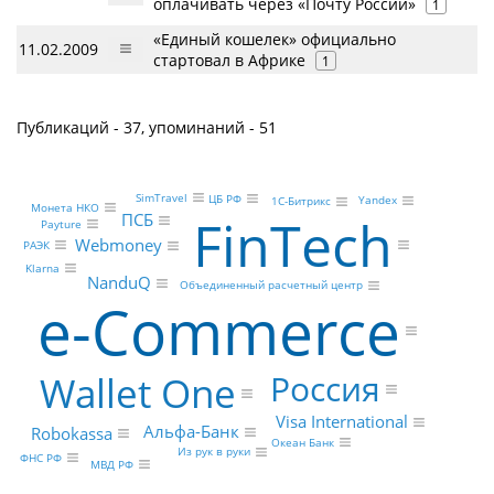
оплачивать через «Почту России»
1
«Единый кошелек» официально
11.02.2009
стартовал в Африке
1
Публикаций - 37, упоминаний - 51
SimTravel
ЦБ РФ
Yandex
1С-Битрикс
Монета НКО
FinTech
ПСБ
Payture
Webmoney
РАЭК
Klarna
NanduQ
Объединенный расчетный центр
e-Commerce
Россия
Wallet One
Visa International
Альфа-Банк
Robokassa
Океан Банк
Из рук в руки
ФНС РФ
МВД РФ