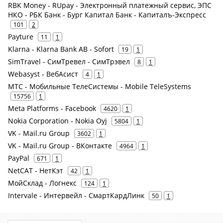
RBK Money - RUpay - Электронный платежный сервис, ЭПС
НКО - РБК Банк - Бург Капитал Банк - Капиталъ-Экспресс
101
2
Payture
11
1
Klarna - Klarna Bank AB - Sofort
19
1
SimTravel - СимТревел - СимТрэвел
8
1
Webasyst - ВебАсист
4
1
МТС - Мобильные ТелеСистемы - Mobile TeleSystems
15756
1
Meta Platforms - Facebook
4620
1
Nokia Corporation - Nokia Oyj
5804
1
VK - Mail.ru Group
3602
1
VK - Mail.ru Group - ВКонтакте
4964
1
PayPal
671
1
NetCAT - НетКэт
42
1
МойСклад - Логнекс
124
1
Intervale - Интервейл - СмартКардЛинк
50
1