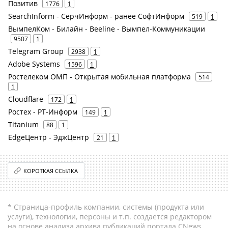
Позитив
1776
1
SearchInform - СёрчИнформ - ранее СофтИнформ
519
1
ВымпелКом - Билайн - Beeline - Вымпел-Коммуникации
9507
1
Telegram Group
2938
1
Adobe Systems
1596
1
Ростелеком ОМП - Открытая мобильная платформа
514
1
Cloudflare
172
1
Ростех - РТ-Информ
149
1
Titanium
88
1
EdgeЦентр - ЭджЦентр
21
1
КОРОТКАЯ ССЫЛКА
* Страница-профиль компании, системы (продукта или
услуги), технологии, персоны и т.п. создается редактором
на основе анализа архива публикаций портала CNews.