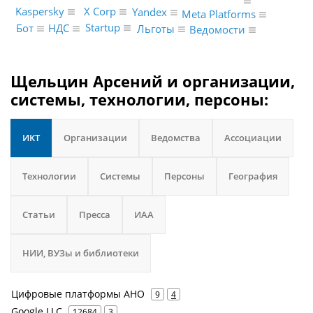
Kaspersky
X Corp
Yandex
Meta Platforms
Startup
Бот
НДС
Льготы
Ведомости
Щельцин Арсений и организации,
системы, технологии, персоны:
ИКТ
Организации
Ведомства
Ассоциации
Технологии
Системы
Персоны
География
Статьи
Пресса
ИАА
НИИ, ВУЗы и библиотеки
Цифровые платформы АНО
9
4
Google LLC
12684
3