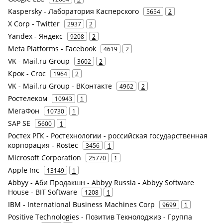
Kaspersky - Лаборатория Касперского
5654
2
X Corp - Twitter
2937
2
Yandex - Яндекс
9208
2
Meta Platforms - Facebook
4619
2
VK - Mail.ru Group
3602
2
Крок - Croc
1964
2
VK - Mail.ru Group - ВКонтакте
4962
2
Ростелеком
10943
1
МегаФон
10730
1
SAP SE
5600
1
Ростех РГК - Ростехнологии - российская государственная
корпорация - Rostec
3456
1
Microsoft Corporation
25770
1
Apple Inc
13149
1
Abbyy - Аби Продакшн - Abbyy Russia - Abbyy Software
House - BIT Software
1208
1
IBM - International Business Machines Corp
9699
1
Positive Technologies - Позитив Текнолоджиз - Группа