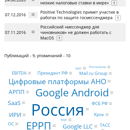
низкие налоговые ставки в мире»
1
Positive Technologies примет участие в
07.12.2016
работах по защите госмессенджера
1
Российский «мессенджер для
07.11.2016
чиновников» не должен работать с
MacOS
1
Публикаций - 9, упоминаний - 10
Ростелеком
Gett
EBITDA
Президент РФ
Mail.ru Group
Цифровые платформы АНО
Google Android
АРПП
Россия
SaaS
ФСБ РФ
ИРИ
Крок
Kept
ЕРРП
ОС
Google LLC
ТАСС