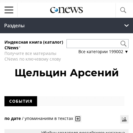
Разделы
Индексная книга (каталог)
CNews
*
Все категории
199002
▼
Получите все материалы
CNews по ключевому слову
Щельцин Арсений
СОБЫТИЯ
по дате
/
упоминаниям в текстах
Убийцу создателя российского магазина