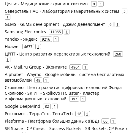
Цельс - Медицинские скрининг системы
9
1
Северсталь ПАО - Лаборатория измерительных систем
5
1
GEMS - GEMS development - Джемс Девелопмент
6
1
Samsung Electronics
11065
1
Yandex - Яндекс
9216
1
Huawei
4677
1
ЦРПТ - Центр развития перспективных технологий
260
1
VK - Mail.ru Group - ВКонтакте
4964
1
Alphabet - Waymo - Google-мобиль - система беспилотных
автомобилей
49
1
Сколково - Центр развития цифровых технологий Фонда
Сколково - SK ИТ - Skolkovo ITCluster - Кластер
информационных технологий
397
1
Google DeepMind
82
1
Роскосмос - ТерраТех - TerraTech
18
1
Platforma - Платформа больших данных (ПБД)
66
1
SR Space - СР Спейс - Success Rockets - SR Rockets, СР Рокетс