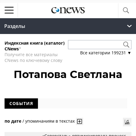
Разделы
Индексная книга (каталог)
CNews
*
Все категории
199231
▼
Получите все материалы
CNews по ключевому слову
Потапова Светлана
СОБЫТИЯ
по дате
/
упоминаниям в текстах
«Северсталь» оптимизировала процесс