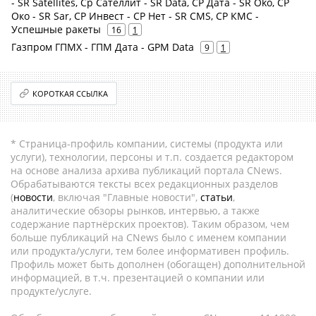
- SR Satellites, Ср Сателлит - SR Data, СР Дата - SR Oko, СР
Око - SR Sar, СР Инвест - СР Нет - SR CMS, СР КМС -
Успешные ракеты
16
1
Газпром ГПМХ - ГПМ Дата - GPM Data
9
1
КОРОТКАЯ ССЫЛКА
* Страница-профиль компании, системы (продукта или
услуги), технологии, персоны и т.п. создается редактором
на основе анализа архива публикаций портала CNews.
Обрабатываются тексты всех редакционных разделов
(
новости
, включая "Главные новости",
статьи
,
аналитические обзоры рынков, интервью, а также
содержание партнёрских проектов). Таким образом, чем
больше публикаций на CNews было с именем компании
или продукта/услуги, тем более информативен профиль.
Профиль может быть дополнен (обогащен) дополнительной
информацией, в т.ч. презентацией о компании или
продукте/услуге.