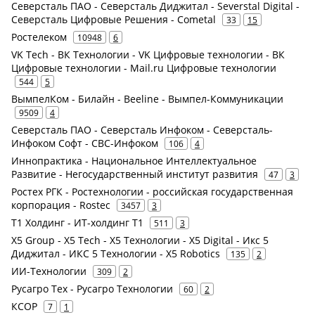
Северсталь ПАО - Северсталь Диджитал - Severstal Digital -
Северсталь Цифровые Решения - Cometal
33
15
Ростелеком
10948
6
VK Tech - ВК Технологии - VK Цифровые технологии - ВК
Цифровые технологии - Mail.ru Цифровые технологии
544
5
ВымпелКом - Билайн - Beeline - Вымпел-Коммуникации
9509
4
Северсталь ПАО - Северсталь Инфоком - Северсталь-
Инфоком Софт - СВС-Инфоком
106
4
Иннопрактика - Национальное Интеллектуальное
Развитие - Негосударственный институт развития
47
3
Ростех РГК - Ростехнологии - российская государственная
корпорация - Rostec
3457
3
Т1 Холдинг - ИТ-холдинг Т1
511
3
X5 Group - X5 Tech - X5 Технологии - X5 Digital - Икс 5
Диджитал - ИКС 5 Технологии - X5 Robotics
135
2
ИИ-Технологии
309
2
Русагро Тех - Русагро Технологии
60
2
КСОР
7
1