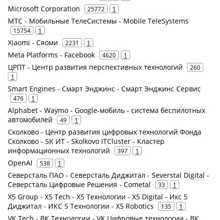
Microsoft Corporation
25772
1
МТС - Мобильные ТелеСистемы - Mobile TeleSystems
15754
1
Xiaomi - Сяоми
2231
1
Meta Platforms - Facebook
4620
1
ЦРПТ - Центр развития перспективных технологий
260
1
Smart Engines - Смарт Энджинс - Смарт Энджинс Сервис
476
1
Alphabet - Waymo - Google-мобиль - система беспилотных
автомобилей
49
1
Сколково - Центр развития цифровых технологий Фонда
Сколково - SK ИТ - Skolkovo ITCluster - Кластер
информационных технологий
397
1
OpenAI
538
1
Северсталь ПАО - Северсталь Диджитал - Severstal Digital -
Северсталь Цифровые Решения - Cometal
33
1
X5 Group - X5 Tech - X5 Технологии - X5 Digital - Икс 5
Диджитал - ИКС 5 Технологии - X5 Robotics
135
1
VK Tech - ВК Технологии - VK Цифровые технологии - ВК