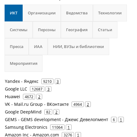
ИКТ
Организации
Ведомства
Технологии
Системы
Персоны
География
Статьи
Пресса
ИАА
НИИ, ВУЗы и библиотеки
Мероприятия
Yandex - Яндекс
9210
3
Google LLC
12687
3
Huawei
4672
2
VK - Mail.ru Group - ВКонтакте
4964
2
Google DeepMind
82
2
GEMS - GEMS development - Джемс Девелопмент
6
1
Samsung Electronics
11064
1
Amazon Inc - Amazon.com
3276
1