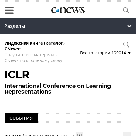
Разделы
Индексная книга (каталог)
CNews
*
Все категории
199014
▼
Получите все материалы
CNews по ключевому слову
ICLR
International Conference on Learning
Representations
СОБЫТИЯ
по дате
/
упоминаниям в текстах