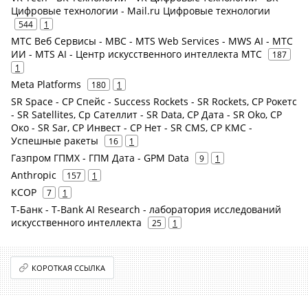
Цифровые технологии - Mail.ru Цифровые технологии
544
1
МТС Веб Сервисы - МВС - MTS Web Services - MWS AI - МТС
ИИ - MTS AI - Центр искусственного интеллекта МТС
187
1
Meta Platforms
180
1
SR Space - СР Спейс - Success Rockets - SR Rockets, СР Рокетс
- SR Satellites, Ср Сателлит - SR Data, СР Дата - SR Oko, СР
Око - SR Sar, СР Инвест - СР Нет - SR CMS, СР КМС -
Успешные ракеты
16
1
Газпром ГПМХ - ГПМ Дата - GPM Data
9
1
Anthropic
157
1
КСОР
7
1
Т-Банк - T-Bank AI Research - лаборатория исследований
искусственного интеллекта
25
1
КОРОТКАЯ ССЫЛКА