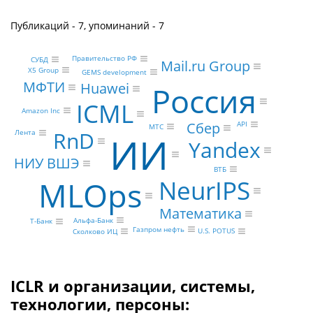
Публикаций - 7, упоминаний - 7
Правительство РФ
СУБД
Mail.ru Group
X5 Group
GEMS development
МФТИ
Huawei
Россия
ICML
Amazon Inc
Сбер
API
МТС
RnD
Лента
ИИ
Yandex
НИУ ВШЭ
ВТБ
NeurIPS
MLOps
Математика
Альфа-Банк
Т-Банк
Газпром нефть
U.S. POTUS
Сколково ИЦ
ICLR и организации, системы,
технологии, персоны: