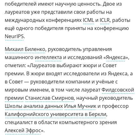
победителей имеют научную ценность. Двое из
лауреатов уже представили свои работы на
международных конференциях
ICML
и
ICLR
, работы
ещё одного победителя приняты на конференцию
NeurIPS
.
Михаил Биленко
, руководитель управления
машинного
интеллекта
и исследований «
Яндекса
»,
отметил: «Лауреатов выбирают жюри и Совет
премии. В жюри входят исследователи из Яндекса, а
в Совет — руководители компании и учёные с
мировым именем, в том числе лауреат
Филдсовской
премии
Станислав Смирнов
, научный руководитель
Школы анализа данных
Илья Мучник
и профессор
Калифорнийского университета в Беркли
,
специалист в области компьютерного зрения
Алексей Эфрос
».