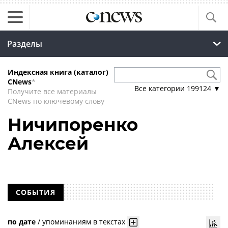
Разделы
Индексная книга (каталог)
CNews
*
Все категории
199124
▼
Получите все материалы
CNews по ключевому слову
Ничипоренко
Алексей
СОБЫТИЯ
по дате
/
упоминаниям в текстах