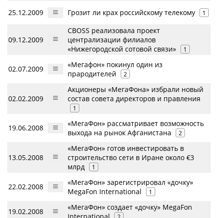
25.12.2009
Грозит ли крах российскому телекому
1
CBOSS реализовала проект
09.12.2009
централизации филиалов
«Нижегородской сотовой связи»
1
«Мегафон» покинул один из
02.07.2009
прародителей
2
Акционеры «МегаФона» избрали новый
02.02.2009
состав совета директоров и правления
1
«МегаФон» рассматривает возможность
19.06.2008
выхода на рынок Афганистана
2
«МегаФон» готов инвестировать в
13.05.2008
строительство сети в Иране около €3
млрд
1
«МегаФон» зарегистрировал «дочку»
22.02.2008
MegaFon International
1
«МегаФон» создает «дочку» MegaFon
19.02.2008
International
2