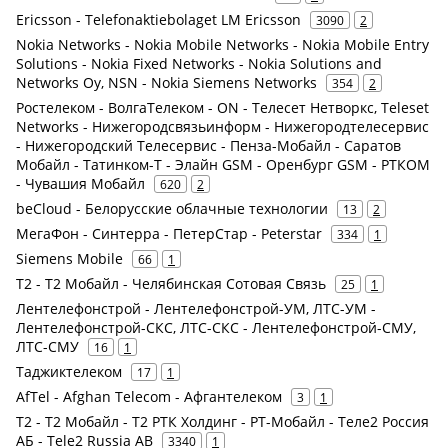
Ericsson - Telefonaktiebolaget LM Ericsson
3090
2
Nokia Networks - Nokia Mobile Networks - Nokia Mobile Entry
Solutions - Nokia Fixed Networks - Nokia Solutions and
Networks Oy, NSN - Nokia Siemens Networks
354
2
Ростелеком - ВолгаТелеком - ON - Телесет Нетворкс, Teleset
Networks - Нижегородсвязьинформ - Нижегородтелесервис
- Нижегородский Телесервис - Пенза-Мобайл - Саратов
Мобайл - Татинком-Т - Элайн GSM - Оренбург GSM - РТКОМ
- Чувашия Мобайл
620
2
beCloud - Белорусские облачные технологии
13
2
МегаФон - Синтерра - ПетерСтар - Peterstar
334
1
Siemens Mobile
66
1
Т2 - Т2 Мобайл - Челябинская Сотовая Связь
25
1
Лентелефонстрой - Лентелефонстрой-УМ, ЛТС-УМ -
Лентелефонстрой-СКС, ЛТС-СКС - Лентелефонстрой-СМУ,
ЛТС-СМУ
16
1
Таджиктелеком
17
1
AfTel - Afghan Telecom - Афгантелеком
3
1
Т2 - Т2 Мобайл - Т2 РТК Холдинг - РТ-Мобайл - Теле2 Россия
АБ - Tele2 Russia AB
3340
1