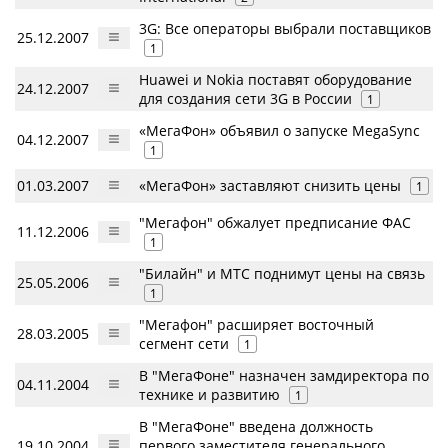
3G: Все операторы выбрали поставщиков
25.12.2007
1
Huawei и Nokia поставят оборудование
24.12.2007
для создания сети 3G в России
1
«МегаФон» объявил о запуске MegaSync
04.12.2007
1
01.03.2007
«МегаФон» заставляют снизить цены
1
"Мегафон" обжалует предписание ФАС
11.12.2006
1
"Билайн" и МТС поднимут цены на связь
25.05.2006
1
"Мегафон" расширяет восточный
28.03.2005
сегмент сети
1
В "МегаФоне" назначен замдиректора по
04.11.2004
технике и развитию
1
В "МегаФоне" введена должность
19.10.2004
первого заместителя генерального