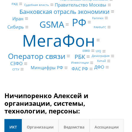
РЖД
Правительство Москвы
Судебная власть
Банковская отрасль экономики
РФ
Иран
Farimex
GSMA
Сибирь
РАНХиГС
МегаФон
EBRD
UIQ
Оператор связи
РБК
Демография
Китай
Инвестиции
СЗФО
ДФО
Минцифры РФ
ФАС РФ
СГТУ
Ничипоренко Алексей и
организации, системы,
технологии, персоны:
ИКТ
Организации
Ведомства
Ассоциации