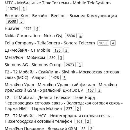
МТС - Мобильные ТелеСистемы - Mobile TeleSystems
15754
5
ВымпелКом - Билайн - Beeline - Вымпел-Коммуникации
9508
5
Huawei
4675
4
Nokia Corporation - Nokia Oyj
5804
4
Telia Company - TeliaSonera - Sonera Telecom
1053
4
ЦТ-Мобайл - CT Mobile
136
3
МегаФон - Мобиком
230
3
Siemens AG - Siemens Group
2673
3
Т2 - Т2 Мобайл - СкайЛинк - Skylink - Московская сотовая
связь (МСС) - Аларис
1428
3
МегаФон Урал - МегаФон Уральский филиал - МегаФон
Уральский GSM - Уральский Джи Эс Ем
167
2
Т2 - Т2 Мобайл - Дельта Телеком - Теле-Норд -
Череповецкая сотовая связь - Вологодская сотовая связь -
Парма-НМТ - Парма Мобайл
237
2
Т2 - Т2 Мобайл - НСС - Нижегородская сотовая связь -
Нижегородский сотовый телефон
161
2
МегаФон Поволжье - Волжский GSM
83
2