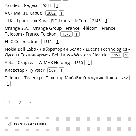
Yandex - Яндекс
9211
1
VK - Mail.ru Group
3602
1
ТТК - ТрансТелеКом - JSC TransTeleCom
2145
1
Orange S.A. - Orange Group - France Télécom - France
Telecom - France Telekom
1575
1
HTC Corporation
1512
1
Nokia Bell Labs - Лаборатории Белла - Lucent Technologies -
Лусент Текнолоджис - Bell Labs - Western Electric
1453
1
Yota - Скартел - WiMAX Holding
1580
1
Киевстар - Kyivstar
569
1
Telenor - Теленор - Теленор Мобайл Коммуникейшнз
762
1
1
2
>
КОРОТКАЯ ССЫЛКА