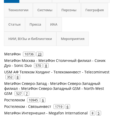
Технологии
Системы
Персоны
География
Статьи
Пресса
ИАА
НИИ, ВУЗы и библиотеки
Мероприятия
МегаФон
10736
23
МегаФон Москва - МегаФон Столичный филиал - Соник
Дуо - Sonic Duo
570
8
USM АФ Телеком Холдинг - Телекоминвест - Telecominvest
352
8
МегаФон Северо-Запад - МегаФон Северо-Западный
филиал - МегаФон Северо-Западный GSM - North-West
GSM
527
7
Ростелеком
10945
6
Ростелеком - Связьинвест
1719
6
МегаФон Интернешнл - Megafon International
8
5