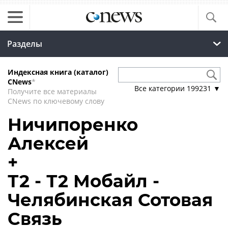
Разделы
Индексная книга (каталог)
CNews
*
Все категории
199231
▼
Получите все материалы
CNews по ключевому слову
Ничипоренко
Алексей
+
Т2 - Т2 Мобайл -
Челябинская Сотовая
Связь