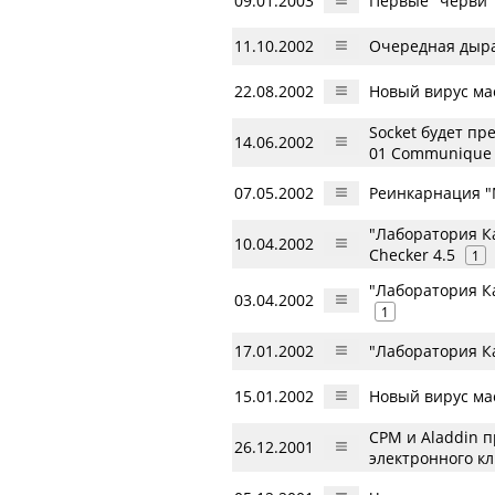
09.01.2003
Первые "черви"
11.10.2002
Очередная дыра 
22.08.2002
Новый вирус ма
Socket будет п
14.06.2002
01 Communique
07.05.2002
Реинкарнация "
"Лаборатория Ка
10.04.2002
Checker 4.5
1
"Лаборатория К
03.04.2002
1
17.01.2002
"Лаборатория Ка
15.01.2002
Новый вирус мас
CPM и Aladdin 
26.12.2001
электронного к