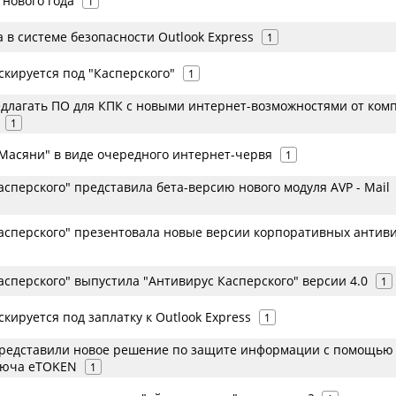
 нового года
1
в системе безопасности Outlook Express
1
скируется под "Касперского"
1
редлагать ПО для КПК с новыми интернет-возможностями от ком
1
Масяни" в виде очередного интернет-червя
1
сперского" представила бета-версию нового модуля АVP - Mail
асперского" презентовала новые версии корпоративных антив
сперского" выпустила "Антивирус Касперского" версии 4.0
1
кируется под заплатку к Outlook Express
1
представили новое решение по защите информации с помощью
люча eTOKEN
1