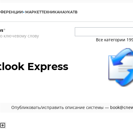
НФЕРЕНЦИИ
МАРКЕТ
ТЕХНИКА
НАУКА
ТВ
ws
*
о ключевому слову
Все категории
19
tlook Express
Опубликовать/исправить описание системы —
book@cnew