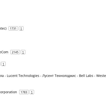
tec)
1731
1
leCom
2145
1
1
ла - Lucent Technologies - Лусент Текнолоджис - Bell Labs - West
Corporation
1783
1