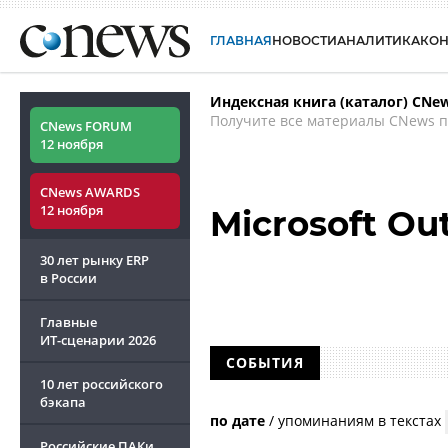
ГЛАВНАЯ
НОВОСТИ
АНАЛИТИКА
КО
Индексная книга (каталог) CNe
Получите все материалы CNews п
CNews FORUM
12 ноября
CNews AWARDS
12 ноября
Microsoft Ou
30 лет рынку ERP
в России
Главные
ИТ-сценарии
2026
СОБЫТИЯ
10 лет российского
бэкапа
по дате
/
упоминаниям в текстах
Российские ПАКи