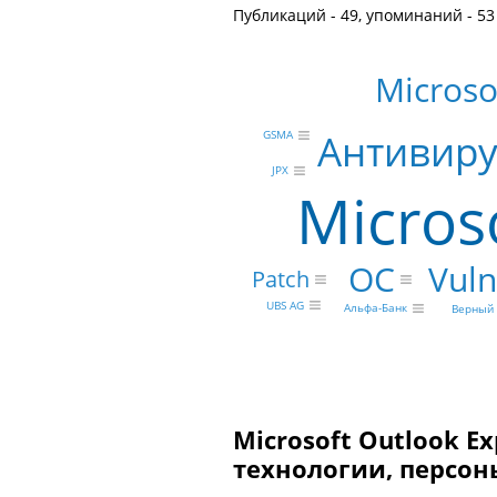
Публикаций - 49, упоминаний - 53
Microsof
Антивиру
GSMA
JPX
Micros
Vuln
ОС
Patch
UBS AG
Альфа-Банк
Верный
Microsoft Outlook E
технологии, персон