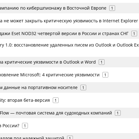
кампанию по кибершпионажу в Восточной Европе
1
да не может закрыть критическую уязвимость в Internet Explorer
дажи Eset NOD32 четвертой версии в России и странах СНГ
1
ery 1.0: восстановление удаленных писем из Outlook и Outlook Ex
ла критические уязвимости в Outlook и Word
1
овление Microsoft: 4 критические уязвимости
1
м данные на портативном носителе
1
ity: вторая бета-версия
1
tFlow — почтовая система для судоходных компаний
1
в России?
1
аллов под надежной защитой
1