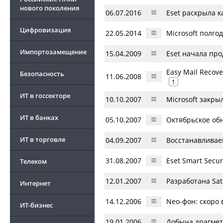
нового поколения
06.07.2016
Eset раскрыла 
Цифровизация
22.05.2014
Microsoft полго
Импортозамещение
15.04.2009
Eset начала про
Easy Mail Recov
Безопасность
11.06.2008
1
ИТ в госсекторе
10.10.2007
Microsoft закры
ИТ в банках
05.10.2007
Октябрьское обн
ИТ в торговле
04.09.2007
Восстанавливае
31.08.2007
Eset Smart Secur
Телеком
12.01.2007
Разработана Sa
Интернет
14.12.2006
Neo-фон: скоро 
ИТ-бизнес
19.01.2006
Добыча драгмет