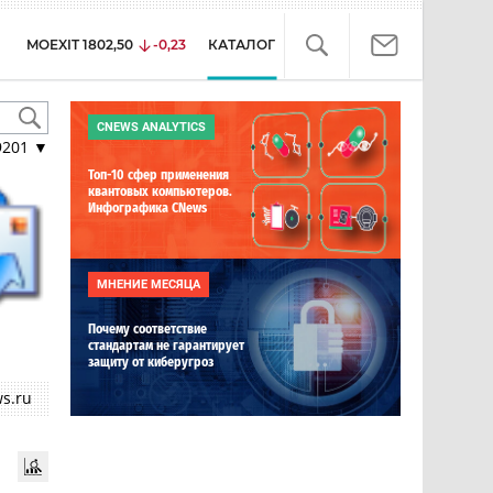
MOEXIT
1802,50
-0,23
КАТАЛОГ
CNEWS ANALYTICS
9201
▼
Топ-10 сфер применения
квантовых компьютеров.
Инфографика CNews
МНЕНИЕ МЕСЯЦА
Почему соответствие
стандартам не гарантирует
защиту от киберугроз
s.ru