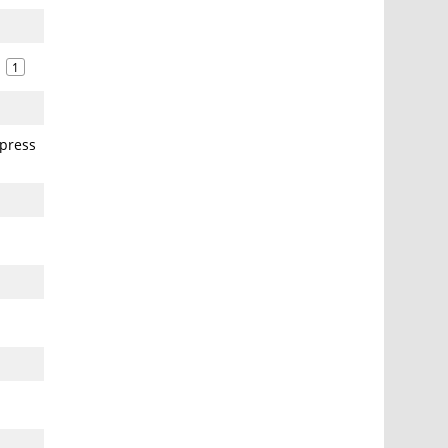
1
press