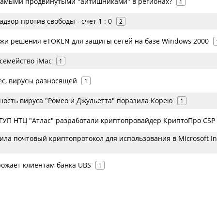
самыми продвинутыми "айтишниками" в регионах?
1
адзор против свободы - счет
1 : 0
2
жи решения eTOKEN для защиты сетей на базе Windows 2000
 семейство iMac
1
ec, вирусы разносящей
1
ность вируса "Ромео и Джульетта" поразила Корею
1
 ГУП НТЦ "Атлас" разработали криптопровайдер КриптоПро CSP
ила почтовый криптопротокол для использования в Microsoft In
рожает клиентам банка UBS
1