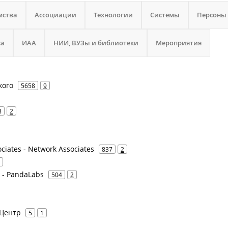
мства
Ассоциации
Технологии
Системы
Персоны
са
ИАА
НИИ, ВУЗы и библиотеки
Мероприятия
кого
5658
9
8
2
ociates - Network Associates
837
2
e - PandaLabs
504
2
 Центр
5
1