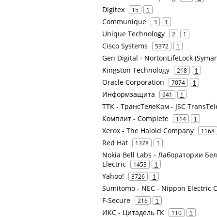
Digitex
15
1
Communique
3
1
Unique Technology
2
1
Cisco Systems
5372
1
Gen Digital - NortonLifeLock (Syman
Kingston Technology
218
1
Oracle Corporation
7074
1
Информзащита
941
1
ТТК - ТрансТелеКом - JSC TransTe
Комплит - Complete
114
1
Xerox - The Haloid Company
1168
Red Hat
1378
1
Nokia Bell Labs - Лаборатории Бел
Electric
1453
1
Yahoo!
3726
1
Sumitomo - NEC - Nippon Electric 
F-Secure
216
1
ИКС - Цитадель ГК
110
1