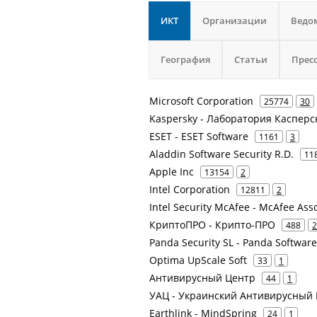
ИКТ
Организации
Ведо
География
Статьи
Прес
Microsoft Corporation
25774
30
Kaspersky - Лаборатория Касперс
ESET - ESET Software
1161
3
Aladdin Software Security R.D.
11
Apple Inc
13154
2
Intel Corporation
12811
2
Intel Security McAfee - McAfee Ass
КриптоПРО - Крипто-ПРО
488
2
Panda Security SL - Panda Softwar
Optima UpScale Soft
33
1
Антивирусный Центр
44
1
УАЦ - Украинский Антивирусный
Earthlink - MindSpring
24
1