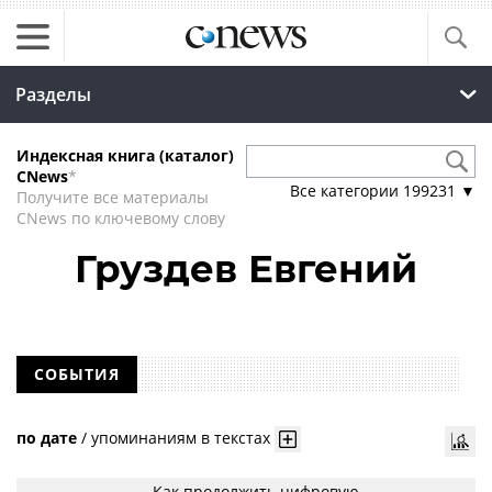
Разделы
Индексная книга (каталог)
CNews
*
Все категории
199231
▼
Получите все материалы
CNews по ключевому слову
Груздев Евгений
СОБЫТИЯ
по дате
/
упоминаниям в текстах
Как продолжить цифровую