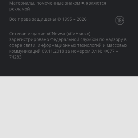
Материалы, помеченные знаком ■, являются
рекламой
Все права защищены © 1995 – 2026
Сетевое издание «CNews» («СиНьюс»)
зарегистрировано Федеральной службой по надзору в
сфере связи, информационных технологий и массовых
коммуникаций 09.11.2018 за номером Эл № ФС77 –
74283