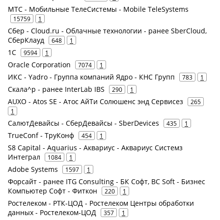
МТС - Мобильные ТелеСистемы - Mobile TeleSystems
15759
1
Сбер - Cloud.ru - Облачные технологии - ранее SberCloud,
СберКлауд
648
1
1С
9594
1
Oracle Corporation
7074
1
ИКС - Yadro - Группа компаний Ядро - КНС Групп
783
1
Скала^р - ранее InterLab IBS
290
1
AUXO - Atos SE - Атос АйТи Солюшенс энд Сервисез
265
1
СалютДевайсы - СберДевайсы - SberDevices
435
1
TrueConf - ТруКонф
454
1
S8 Capital - Aquarius - Аквариус - Аквариус Системз
Интеграл
1084
1
Adobe Systems
1597
1
Форсайт - ранее ITG Consulting - БК Софт, BC Soft - Бизнес
Компьютер Софт - Фиткон
220
1
Ростелеком - РТК-ЦОД - Ростелеком Центры обработки
данных - Ростелеком-ЦОД
357
1