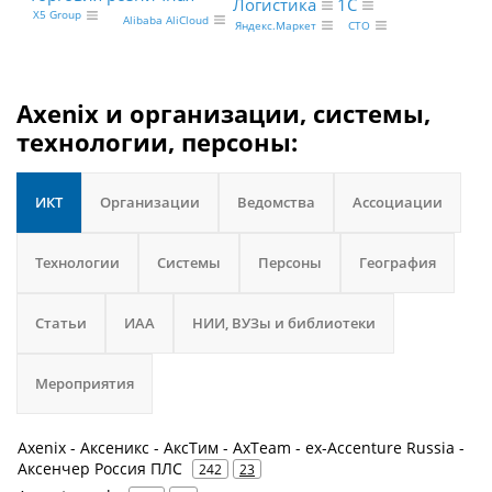
Логистика
1С
X5 Group
Alibaba AliCloud
CTO
Яндекс.Маркет
Axenix и организации, системы,
технологии, персоны:
ИКТ
Организации
Ведомства
Ассоциации
Технологии
Системы
Персоны
География
Статьи
ИАА
НИИ, ВУЗы и библиотеки
Мероприятия
Axenix - Аксеникс - АксТим - AxTeam - ex-Accenture Russia -
Аксенчер Россия ПЛС
242
23