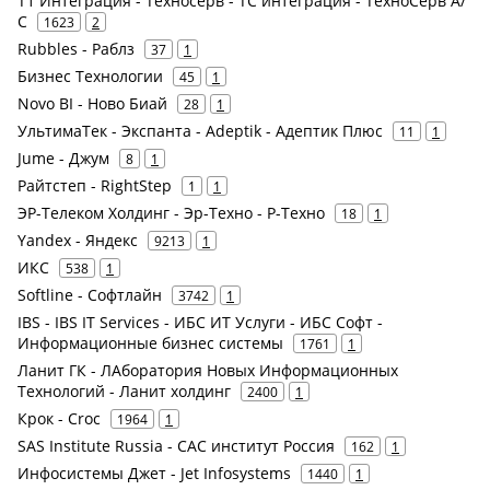
Т1 Интеграция - Техносерв - ТС интеграция - ТехноСерв А/
С
1623
2
Rubbles - Раблз
37
1
Бизнес Технологии
45
1
Novo BI - Ново Биай
28
1
УльтимаТек - Экспанта - Adeptik - Адептик Плюс
11
1
Jume - Джум
8
1
Райтстеп - RightStep
1
1
ЭР-Телеком Холдинг - Эр-Техно - Р-Техно
18
1
Yandex - Яндекс
9213
1
ИКС
538
1
Softline - Софтлайн
3742
1
IBS - IBS IT Services - ИБС ИТ Услуги - ИБС Софт -
Информационные бизнес системы
1761
1
Ланит ГК - ЛАборатория Новых Информационных
Технологий - Ланит холдинг
2400
1
Крок - Croc
1964
1
SAS Institute Russia - САС институт Россия
162
1
Инфосистемы Джет - Jet Infosystems
1440
1