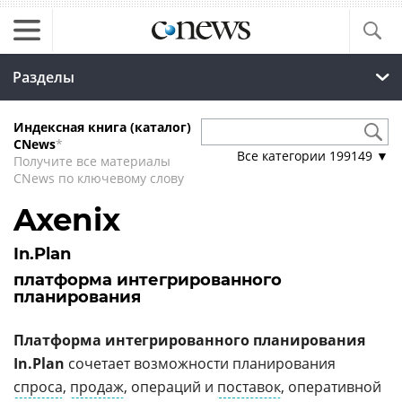
Разделы
Индексная книга (каталог)
CNews
*
Все категории
199149
▼
Получите все материалы
CNews по ключевому слову
Axenix
In.Plan
платформа интегрированного
планирования
Платформа интегрированного планирования
In.Plan
сочетает возможности планирования
спроса
,
продаж
, операций и
поставок
, оперативной