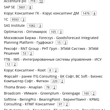
Accenture plc
719
13
SAP SE
5601
8
Корус Консалтинг ГК - Корус консалтинг ДМ
1476
4
1С
9593
3
SAS Institute
1082
3
Optimacros - Оптимакрос
105
3
Московская Биржа - Forecsys - GoodsForecast Integrated
Planning Platform - Гудфокаст
15
3
Рексофт - RNT Group - РНТ Груп - ЭПАМ Систэмз - ЭПАМ
Решения
53
2
ГПБ - IMS - Интегрированные системы управления - ИСУ
12
2
Корус Консалтинг - Roxit
8
2
Форсайт - ранее ITG Consulting - БК Софт, BC Soft - Бизнес
Компьютер Софт - Фиткон
220
2
Thoma Bravo - Anaplan
78
2
Broadcom - VMware - Greenplum - Greengage
160
2
Softline - BeringPro - BearingPoint - БерингПоинт - KPMG
Consulting - КПМГ Консалтинг
97
2