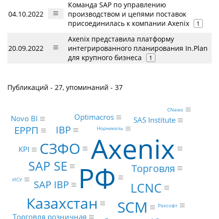
Команда SAP по управлению
04.10.2022
производством и цепями поставок
присоединилась к компании Axenix
1
Axenix представила платформу
20.09.2022
интегрированного планирования In.Plan
для крупного бизнеса
1
Публикаций - 27, упоминаний - 37
CNews
Optimacros
Novo BI
SAS Institute
IBP
ЕРРП
Норникель
Axenix
СЗФО
KPI
SAP SE
РФ
Торговля
ИСУ
SAP IBP
LCNC
Казахстан
SCM
Рексофт
Торговля розничная