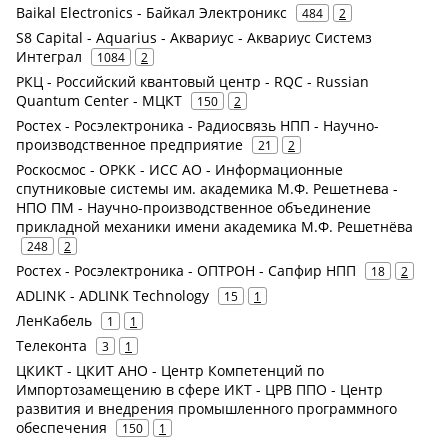
Baikal Electronics - Байкал Электроникс
484
2
S8 Capital - Aquarius - Аквариус - Аквариус Системз
Интеграл
1084
2
РКЦ - Российский квантовый центр - RQC - Russian
Quantum Center - МЦКТ
150
2
Ростех - Росэлектроника - Радиосвязь НПП - Научно-
производственное предприятие
21
2
Роскосмос - ОРКК - ИСС АО - Информационные
спутниковые системы им. академика М.Ф. Решетнева -
НПО ПМ - Научно-производственное объединение
прикладной механики имени академика М.Ф. Решетнёва
248
2
Ростех - Росэлектроника - ОПТРОН - Сапфир НПП
18
2
ADLINK - ADLINK Technology
15
1
ЛенКабель
1
1
Телеконта
3
1
ЦКИКТ - ЦКИТ АНО - Центр Компетенций по
Импортозамещению в сфере ИКТ - ЦРВ ППО - Центр
развития и внедрения промышленного программного
обеспечения
150
1