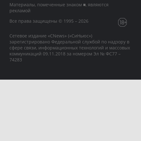
Материалы, помеченные знаком ■, являются
рекламой
Все права защищены © 1995 – 2026
Сетевое издание «CNews» («СиНьюс»)
зарегистрировано Федеральной службой по надзору в
сфере связи, информационных технологий и массовых
коммуникаций 09.11.2018 за номером Эл № ФС77 –
74283