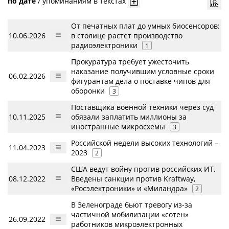
по дате
/
упоминаниям в текстах
От печатных плат до умных биосенсоров:
10.06.2026
в столице растет производство
радиоэлектроники
1
Прокуратура требует ужесточить
наказание получившим условные сроки
06.02.2026
фигурантам дела о поставке чипов для
оборонки
3
Поставщика военной техники через суд
10.11.2025
обязали заплатить миллионы за
иностранные микросхемы
3
Российской недели высоких технологий –
11.04.2023
2023
2
США ведут войну против российских ИТ.
08.12.2022
Введены санкции против Kraftway,
«Росэлектроники» и «Миландра»
2
В Зеленограде бьют тревогу из-за
частичной мобилизации «сотен»
26.09.2022
работников микроэлектронных