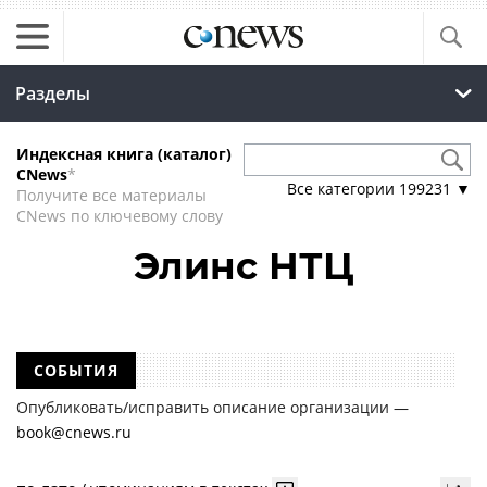
Разделы
Индексная книга (каталог)
CNews
*
Все категории
199231
▼
Получите все материалы
CNews по ключевому слову
Элинс НТЦ
СОБЫТИЯ
Опубликовать/исправить описание организации —
book@cnews.ru