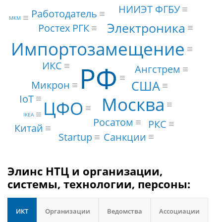
НИИЭТ ФГБУ
Работодатель
МКМ
Электроника
Ростех РГК
Импортозамещение
ИКС
РФ
Ангстрем
США
Микрон
IoT
Москва
ЦФО
IKEA
Росатом
РКС
Китай
Санкции
Startup
Элинс НТЦ и организации,
системы, технологии, персоны:
ИКТ
Организации
Ведомства
Ассоциации