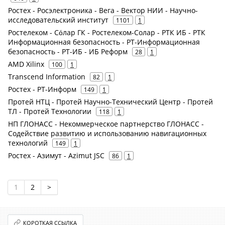
Ростех - Росэлектроника - Вега - Вектор НИИ - Научно-
исследовательский институт
1101
1
Ростелеком - Сόлар ГК - Ростелеком-Солар - РТК ИБ - РТК
Информационная безопасность - РТ-Информационная
безопасность - РТ-ИБ - ИБ Реформ
28
1
AMD Xilinx
100
1
Transcend Information
82
1
Ростех - РТ-Информ
149
1
Протей НТЦ - Протей Научно-Технический Центр - Протей
ТЛ - Протей Технологии
118
1
НП ГЛОНАСС - Некоммерческое партнерство ГЛОНАСС -
Содействие развитию и использованию навигационных
технологий
149
1
Ростех - Азимут - Azimut JSC
86
1
1
2
>
КОРОТКАЯ ССЫЛКА