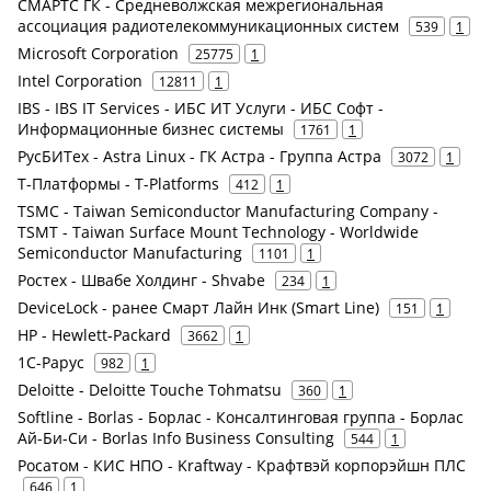
СМАРТС ГК - Средневолжская межрегиональная
ассоциация радиотелекоммуникационных систем
539
1
Microsoft Corporation
25775
1
Intel Corporation
12811
1
IBS - IBS IT Services - ИБС ИТ Услуги - ИБС Софт -
Информационные бизнес системы
1761
1
РусБИТех - Astra Linux - ГК Астра - Группа Астра
3072
1
Т-Платформы - T-Platforms
412
1
TSMC - Taiwan Semiconductor Manufacturing Company -
TSMT - Taiwan Surface Mount Technology - Worldwide
Semiconductor Manufacturing
1101
1
Ростех - Швабе Холдинг - Shvabe
234
1
DeviceLock - ранее Смарт Лайн Инк (Smart Line)
151
1
HP - Hewlett-Packard
3662
1
1С-Рарус
982
1
Deloitte - Deloitte Touche Tohmatsu
360
1
Softline - Borlas - Борлас - Консалтинговая группа - Борлас
Ай-Би-Си - Borlas Info Business Consulting
544
1
Росатом - КИС НПО - Kraftway - Крафтвэй корпорэйшн ПЛС
646
1