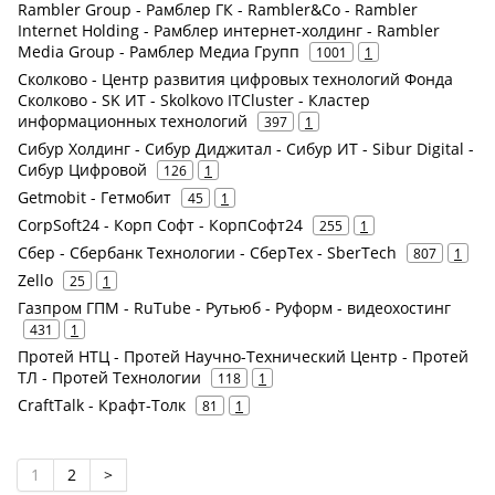
Rambler Group - Рамблер ГК - Rambler&Co - Rambler
Internet Holding - Рамблер интернет-холдинг - Rambler
Media Group - Рамблер Медиа Групп
1001
1
Сколково - Центр развития цифровых технологий Фонда
Сколково - SK ИТ - Skolkovo ITCluster - Кластер
информационных технологий
397
1
Сибур Холдинг - Сибур Диджитал - Сибур ИТ - Sibur Digital -
Сибур Цифровой
126
1
Getmobit - Гетмобит
45
1
CorpSoft24 - Корп Софт - КорпСофт24
255
1
Сбер - Сбербанк Технологии - СберТех - SberTech
807
1
Zello
25
1
Газпром ГПМ - RuTube - Рутьюб - Руформ - видеохостинг
431
1
Протей НТЦ - Протей Научно-Технический Центр - Протей
ТЛ - Протей Технологии
118
1
CraftTalk - Крафт-Толк
81
1
1
2
>