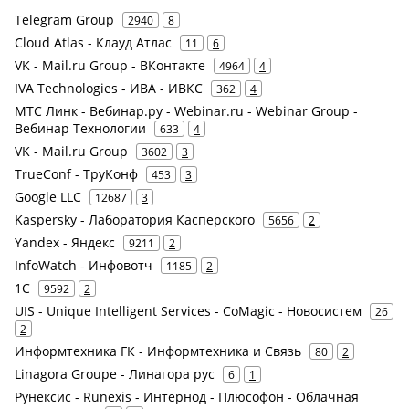
Telegram Group
2940
8
Cloud Atlas - Клауд Атлас
11
6
VK - Mail.ru Group - ВКонтакте
4964
4
IVA Technologies - ИВА - ИВКС
362
4
МТС Линк - Вебинар.ру - Webinar.ru - Webinar Group -
Вебинар Технологии
633
4
VK - Mail.ru Group
3602
3
TrueConf - ТруКонф
453
3
Google LLC
12687
3
Kaspersky - Лаборатория Касперского
5656
2
Yandex - Яндекс
9211
2
InfoWatch - Инфовотч
1185
2
1С
9592
2
UIS - Unique Intelligent Services - CoMagic - Новосистем
26
2
Информтехника ГК - Информтехника и Связь
80
2
Linagora Groupe - Линагора рус
6
1
Рунексис - Runexis - Интернод - Плюсофон - Облачная