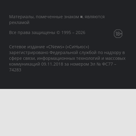
Материалы, помеченные знаком ■, являются
рекламой
Все права защищены © 1995 – 2026
Сетевое издание «CNews» («СиНьюс»)
зарегистрировано Федеральной службой по надзору в
сфере связи, информационных технологий и массовых
коммуникаций 09.11.2018 за номером Эл № ФС77 –
74283