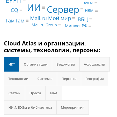
ИИ
ВЭБ.РФ
Сервер
ICQ
HRM
Mail.ru Мой мир
ВБЦ
ТамТам
Mail.ru Group
Минюст РФ
Cloud Atlas и организации,
системы, технологии, персоны:
ИКТ
Организации
Ведомства
Ассоциации
Технологии
Системы
Персоны
География
Статьи
Пресса
ИАА
НИИ, ВУЗы и библиотеки
Мероприятия