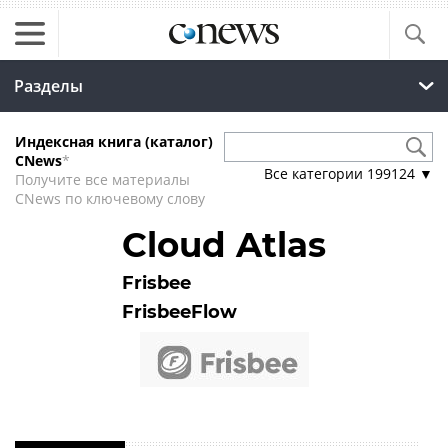
Разделы
Индексная книга (каталог)
CNews
*
Все категории
199124
▼
Получите все материалы
CNews по ключевому слову
Cloud Atlas
Frisbee
FrisbeeFlow