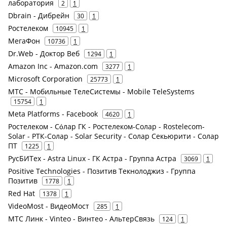
лаборатория
2
1
Dbrain - Дибрейн
30
1
Ростелеком
10945
1
МегаФон
10736
1
Dr.Web - Доктор Веб
1294
1
Amazon Inc - Amazon.com
3277
1
Microsoft Corporation
25773
1
МТС - Мобильные ТелеСистемы - Mobile TeleSystems
15754
1
Meta Platforms - Facebook
4620
1
Ростелеком - Сόлар ГК - Ростелеком-Солар - Rostelecom-
Solar - РТК-Солар - Solar Security - Солар Секьюрити - Солар
ПТ
1225
1
РусБИТех - Astra Linux - ГК Астра - Группа Астра
3069
1
Positive Technologies - Позитив Текнолоджиз - Группа
Позитив
1778
1
Red Hat
1378
1
VideoMost - ВидеоМост
285
1
МТС Линк - Vinteo - Винтео - АльтерСвязь
124
1