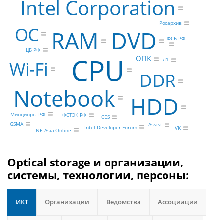
Intel Corporation
Росархив
ОС
RAM
DVD
ФСБ РФ
ЦБ РФ
CPU
ОПК
Л1
Wi-Fi
DDR
Notebook
HDD
Минцифры РФ
ФСТЭК РФ
CES
GSMA
Assist
Intel Developer Forum
VK
NE Asia Online
Optical storage и организации,
системы, технологии, персоны:
ИКТ
Организации
Ведомства
Ассоциации