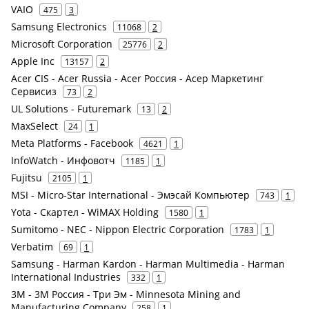
VAIO
475
3
Samsung Electronics
11068
2
Microsoft Corporation
25776
2
Apple Inc
13157
2
Acer CIS - Acer Russia - Acer Россия - Асер Маркетинг
Сервисиз
73
2
UL Solutions - Futuremark
13
2
MaxSelect
24
1
Meta Platforms - Facebook
4621
1
InfoWatch - Инфовотч
1185
1
Fujitsu
2105
1
MSI - Micro-Star International - Эмэсай Компьютер
743
1
Yota - Скартел - WiMAX Holding
1580
1
Sumitomo - NEC - Nippon Electric Corporation
1783
1
Verbatim
69
1
Samsung - Harman Kardon - Harman Multimedia - Harman
International Industries
332
1
3M - 3М Россия - Три Эм - Minnesota Mining and
Manufacturing Company
258
1