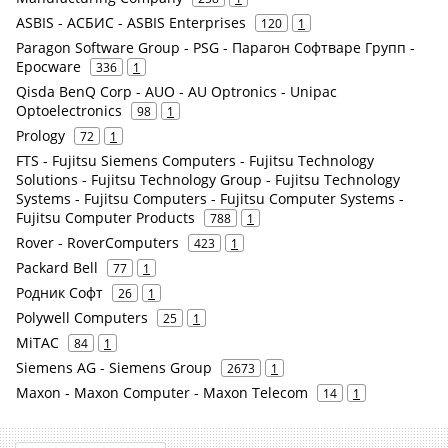
ASBIS - АСБИС - ASBIS Enterprises
120
1
Paragon Software Group - PSG - Парагон Софтваре Групп -
Epocware
336
1
Qisda BenQ Corp - AUO - AU Optronics - Unipac
Optoelectronics
98
1
Prology
72
1
FTS - Fujitsu Siemens Computers - Fujitsu Technology
Solutions - Fujitsu Technology Group - Fujitsu Technology
Systems - Fujitsu Computers - Fujitsu Computer Systems -
Fujitsu Computer Products
788
1
Rover - RoverComputers
423
1
Packard Bell
77
1
Родник Софт
26
1
Polywell Computers
25
1
MiTAC
84
1
Siemens AG - Siemens Group
2673
1
Maxon - Maxon Computer - Maxon Telecom
14
1