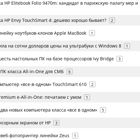
а HP Elitebook Folio 9470m: кандидат в парижскую палату мер и
а HP Envy TouchSmart 4: дешево хорошо бывает?
2
инейку ноутбуков-клонов Apple MacBook
1
ила на сотни долларов цены на ультрабуки с Windows 8
1
есть настольных ПК на базе процессоров Ivy Bridge
3
ПК класса All-in-One для СМБ
6
омпьютер «все-в-одном» TouchSmart 610
2
remium e-All-in-One: печатаем с умом
1
два новых компьютера класса «все в одном»
5
нсорным экраном от HP
3
 веб-фотопринтер линейки Zeus
1