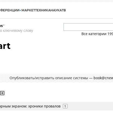
НФЕРЕНЦИИ
МАРКЕТ
ТЕХНИКА
НАУКА
ТВ
ws
*
о ключевому слову
Все категории
19
rt
Опубликовать/исправить описание системы —
book@cnew
сорным экраном: хроники провалов
1