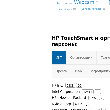
Webcam
Metro AG
Canaan Partners
101Hotels.com
HP TouchSmart и ор
персоны:
ИКТ
Организации
Техн
Пресса
ИАА
Мероприят
HP Inc.
5883
26
Intel Corporation
12811
10
HP - Hewlett-Packard
3662
7
Nvidia Corp
4002
5
Microsoft Corporation