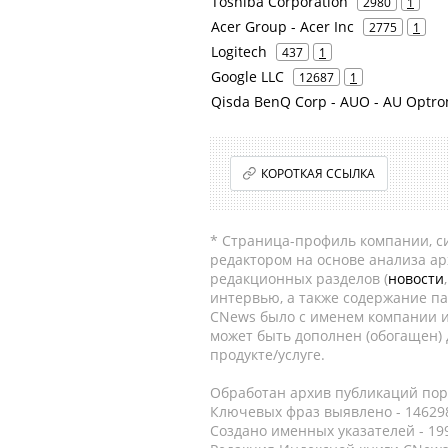
Toshiba Corporation
2980
1
Acer Group - Acer Inc
2775
1
Logitech
437
1
Google LLC
12687
1
Qisda BenQ Corp - AUO - AU Optron
КОРОТКАЯ ССЫЛКА
* Страница-профиль компании, сис
редактором на основе анализа а
редакционных разделов (
новости
интервью, а также содержание па
CNews было с именем компании и
может быть дополнен (обогащен)
продукте/услуге.
Обработан архив публикаций порт
Ключевых фраз выявлено - 146298
Создано именных указателей - 19