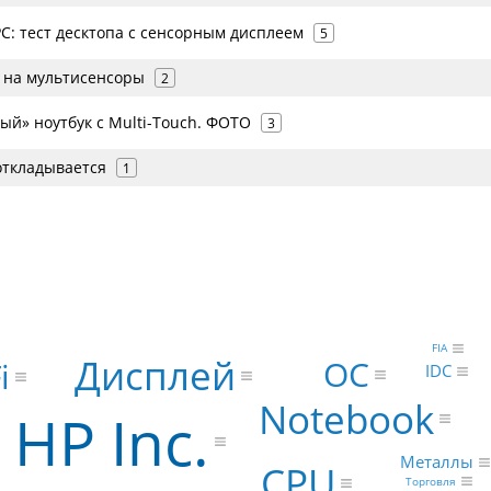
C: тест десктопа с сенсорным дисплеем
5
т на мультисенсоры
2
ый» ноутбук с Multi-Touch. ФОТО
3
откладывается
1
FIA
Дисплей
ОС
i
IDC
Notebook
HP Inc.
Металлы
CPU
Торговля