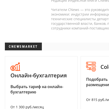
Редакция Индексной книги CNews
Читатели CNews — это руководит
экономики: индустрии информаци
технические специалисты депар
государственной власти, банков,
сотрудники компаний-поставщико
CNEWSMARKET
Col
Онлайн-бухгалтерия
Подобрать
размещени
Выбрать тариф на онлайн-
бухгалтерию
От 815 руб./
От 1 300 руб./месяц