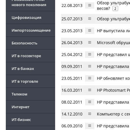
Обзор ультрабук
нового поколения
22.08.2013
весов?
2
Цифровизация
25.07.2013
Обзор ультрабук
Импортозамещение
23.05.2013
HP выпустила л
26.04.2013
Microsoft обруш
Безопасность
25.04.2012
HP представил ш
ИТ в госсекторе
09.09.2011
HP представила 
ИТ в банках
23.05.2011
HP обновляет к
ИТ в торговле
16.03.2011
HP Photosmart P
Телеком
08.02.2011
HP представила 
Интернет
14.12.2010
Компьютер с се
ИТ-бизнес
06.09.2010
HP представила