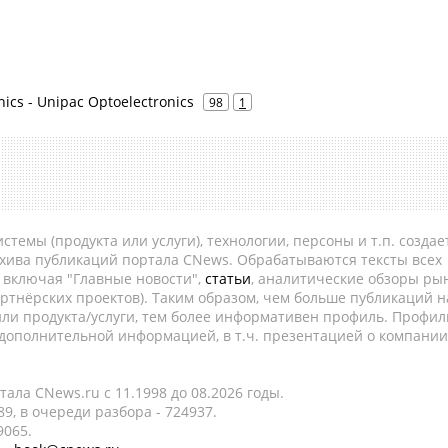
ics - Unipac Optoelectronics
98
1
темы (продукта или услуги), технологии, персоны и т.п. создае
рхива публикаций портала CNews. Обрабатываются тексты всех
, включая "Главные новости",
статьи
, аналитические обзоры рын
ртнёрских проектов). Таким образом, чем больше публикаций н
ли продукта/услуги, тем более информативен профиль. Профил
 дополнительной информацией, в т.ч. презентацией о компании
ала CNews.ru c 11.1998 до 08.2026 годы.
9, в очереди разбора - 724937.
9065.