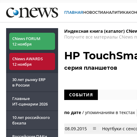
ГЛАВНАЯ
НОВОСТИ
АНАЛИТИКА
КО
Индексная книга (каталог) CNe
Получите все материалы CNews п
CNews FORUM
12 ноября
HP TouchSma
CNews AWARDS
12 ноября
серия планшетов
30 лет рынку ERP
в России
СОБЫТИЯ
Главные
ИТ-сценарии
2026
по дате
/
упоминаниям в текстах
10 лет российского
бэкапа
08.09.2015
Ноутбуки с сен
Российские ПАКи