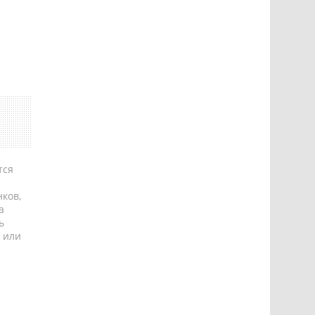
тся
ков,
а
ь
 или