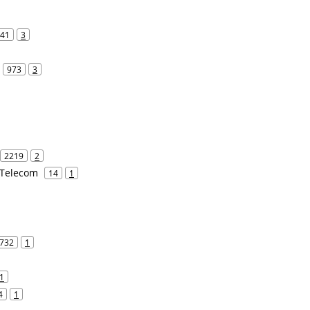
41
3
973
3
2219
2
 Telecom
14
1
732
1
1
4
1