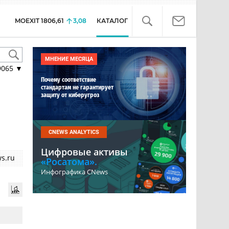
MOEXIT
1806,61
3,08
КАТАЛОГ
МНЕНИЕ МЕСЯЦА
9065
▼
Почему соответствие
стандартам не гарантирует
защиту от киберугроз
CNEWS ANALYTICS
Цифровые активы
s.ru
«Росатома».
Инфографика CNews