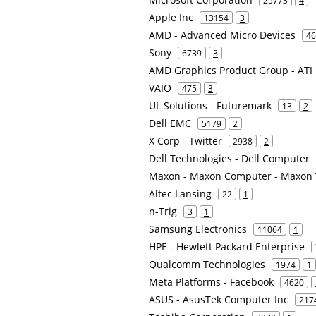
25773
4
Apple Inc
13154
3
AMD - Advanced Micro Devices
46
Sony
6739
3
AMD Graphics Product Group - ATI
VAIO
475
3
UL Solutions - Futuremark
13
2
Dell EMC
5179
2
X Corp - Twitter
2938
2
Dell Technologies - Dell Computer
Maxon - Maxon Computer - Maxon
Altec Lansing
22
1
n-Trig
3
1
Samsung Electronics
11064
1
HPE - Hewlett Packard Enterprise
Qualcomm Technologies
1974
1
Meta Platforms - Facebook
4620
ASUS - AsusTek Computer Inc
217