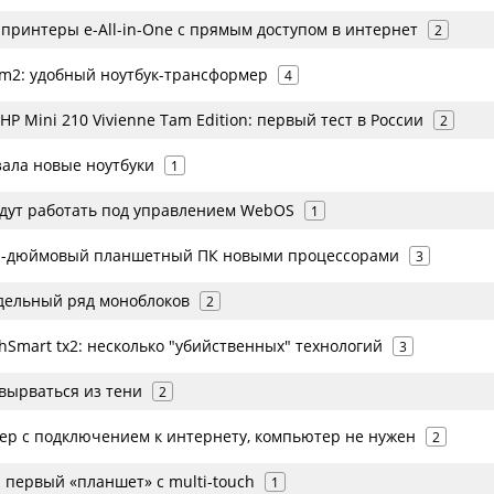
принтеры e-All-in-One с прямым доступом в интернет
2
tm2: удобный ноутбук-трансформер
4
HP Mini 210 Vivienne Tam Edition: первый тест в России
2
зала новые ноутбуки
1
дут работать под управлением WebOS
1
,1-дюймовый планшетный ПК новыми процессорами
3
дельный ряд моноблоков
2
hSmart tx2: несколько "убийственных" технологий
3
вырваться из тени
2
р с подключением к интернету, компьютер не нужен
2
и первый «планшет» с multi-touch
1