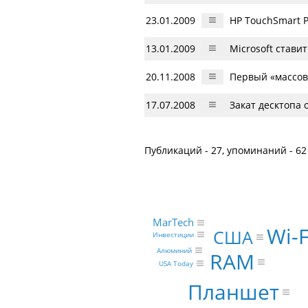
23.01.2009
HP TouchSmart P
13.01.2009
Microsoft стави
20.11.2008
Первый «массов
17.07.2008
Закат десктопа 
Публикаций - 27, упоминаний - 62
MarTech
Wi-F
США
Инвестиции
Алюминий
RAM
USA Today
Планшет