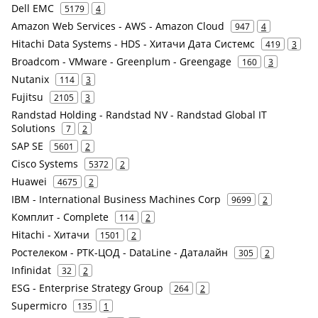
Dell EMC
5179
4
Amazon Web Services - AWS - Amazon Cloud
947
4
Hitachi Data Systems - HDS - Хитачи Дата Системс
419
3
Broadcom - VMware - Greenplum - Greengage
160
3
Nutanix
114
3
Fujitsu
2105
3
Randstad Holding - Randstad NV - Randstad Global IT
Solutions
7
2
SAP SE
5601
2
Cisco Systems
5372
2
Huawei
4675
2
IBM - International Business Machines Corp
9699
2
Комплит - Complete
114
2
Hitachi - Хитачи
1501
2
Ростелеком - РТК-ЦОД - DataLine - Даталайн
305
2
Infinidat
32
2
ESG - Enterprise Strategy Group
264
2
Supermicro
135
1