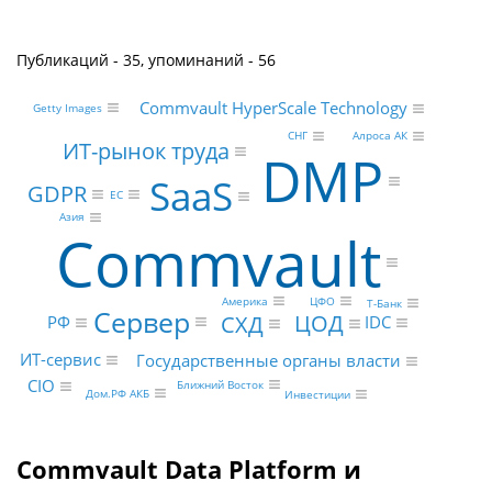
Публикаций - 35, упоминаний - 56
Commvault HyperScale Technology
Getty Images
Алроса АК
СНГ
ИТ-рынок труда
DMP
SaaS
GDPR
ЕС
Азия
Commvault
Америка
ЦФО
Т-Банк
Сервер
ЦОД
СХД
РФ
IDC
ИТ-сервис
Государственные органы власти
CIO
Ближний Восток
Дом.РФ АКБ
Инвестиции
Commvault Data Platform и