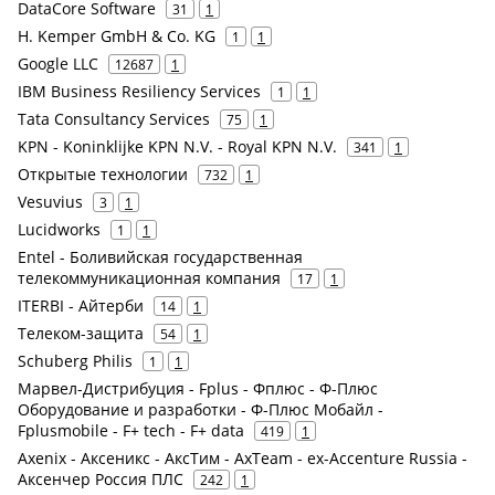
DataCore Software
31
1
H. Kemper GmbH & Co. KG
1
1
Google LLC
12687
1
IBM Business Resiliency Services
1
1
Tata Consultancy Services
75
1
KPN - Koninklijke KPN N.V. - Royal KPN N.V.
341
1
Открытые технологии
732
1
Vesuvius
3
1
Lucidworks
1
1
Entel - Боливийская государственная
телекоммуникационная компания
17
1
ITERBI - Айтерби
14
1
Телеком-защита
54
1
Schuberg Philis
1
1
Марвел-Дистрибуция - Fplus - Фплюс - Ф-Плюс
Оборудование и разработки - Ф-Плюс Мобайл -
Fplusmobile - F+ tech - F+ data
419
1
Axenix - Аксеникс - АксТим - AxTeam - ex-Accenture Russia -
Аксенчер Россия ПЛС
242
1