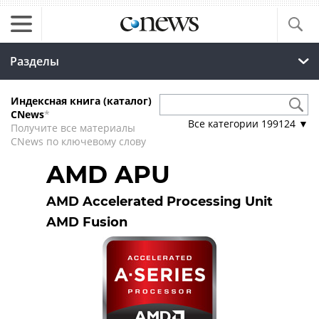
Разделы
Индексная книга (каталог)
CNews
*
Все категории
199124
▼
Получите все материалы
CNews по ключевому слову
AMD APU
AMD Accelerated Processing Unit
AMD Fusion