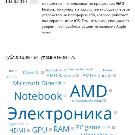
10.08.2010
новшество – использование процессора
AMD
Fusion
, поскольку в этом случае это будет первое
устройство на платформе x86, которое работает
под управлением iOS. Тем не менее, специалист
уверен, что подобное решение позволит Apple
осна
Публикаций - 64, упоминаний - 78
Partner Network
Китай
MediaMarkt
IDC
OpenCL
AMD Radeon
AMD E Zacate
CES
Microsoft DirectX
AMD
Notebook
Финансовый сектор
Электроника
Ergonomics
PC game
RAM
GPU
VK
HDMI