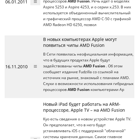
06.01.2011
процессоров
AMD Fusion
. Речь идет о моделях
Aspire 5253 и Aspire 4253, и о серии x.253. В них
используется объединенный вычислительный
и графический процессор AMD C-50 с графикой
AMD Radeon HD 6250, позвол
В новых компьютерах Apple могут
появиться чипы AMD Fusion
В Сети появилась неофициальная информация,
что в будущих продуктах Apple будут
16.11.2010
задействованы чипы
AMD Fusion
. Об этом
сообщает издание Fudzilla со ссылкой на
источник на рынке, знакомый с планами AMD.
Слухи о возможности использования гибридных
процессоров
AMD Fusion
компьютерами Ap
Новый iPad будет работать на ARM-
процессоре, Apple TV – на AMD Fusion
Куо есть сведения о новом устройстве Apple TV.
Он предполагает, что в него будут
устанавливать iOS с поддержкой "облачной"
системы хранения данных. Самое главное