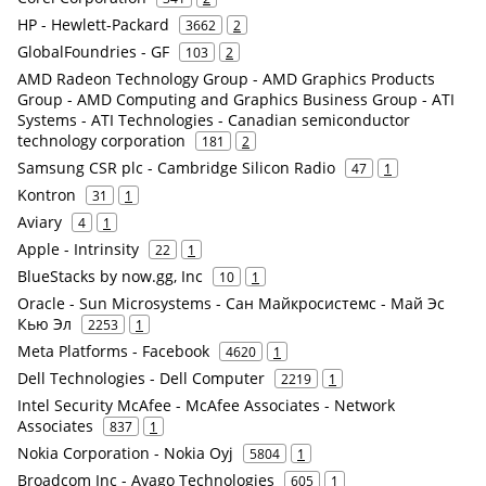
HP - Hewlett-Packard
3662
2
GlobalFoundries - GF
103
2
AMD Radeon Technology Group - AMD Graphics Products
Group - AMD Computing and Graphics Business Group - ATI
Systems - ATI Technologies - Canadian semiconductor
technology corporation
181
2
Samsung CSR plc - Cambridge Silicon Radio
47
1
Kontron
31
1
Aviary
4
1
Apple - Intrinsity
22
1
BlueStacks by now.gg, Inc
10
1
Oracle - Sun Microsystems - Сан Майкросистемс - Май Эс
Кью Эл
2253
1
Meta Platforms - Facebook
4620
1
Dell Technologies - Dell Computer
2219
1
Intel Security McAfee - McAfee Associates - Network
Associates
837
1
Nokia Corporation - Nokia Oyj
5804
1
Broadcom Inc - Avago Technologies
605
1