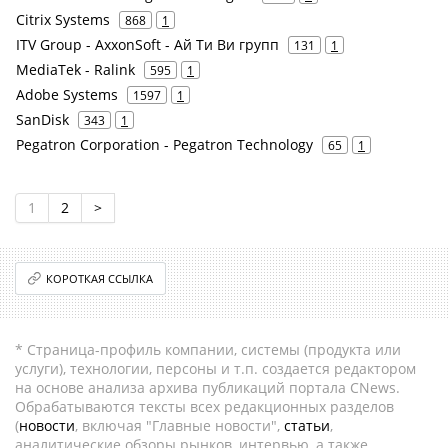
Citrix Systems
868
1
ITV Group - AxxonSoft - Ай Ти Ви групп
131
1
MediaTek - Ralink
595
1
Adobe Systems
1597
1
SanDisk
343
1
Pegatron Corporation - Pegatron Technology
65
1
1
2
>
КОРОТКАЯ ССЫЛКА
* Страница-профиль компании, системы (продукта или
услуги), технологии, персоны и т.п. создается редактором
на основе анализа архива публикаций портала CNews.
Обрабатываются тексты всех редакционных разделов
(
новости
, включая "Главные новости",
статьи
,
аналитические обзоры рынков, интервью, а также