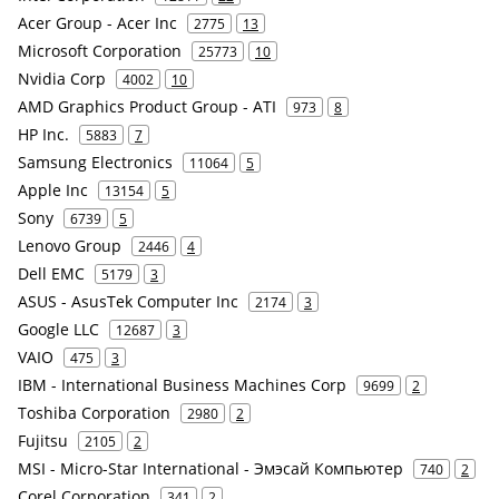
Acer Group - Acer Inc
2775
13
Microsoft Corporation
25773
10
Nvidia Corp
4002
10
AMD Graphics Product Group - ATI
973
8
HP Inc.
5883
7
Samsung Electronics
11064
5
Apple Inc
13154
5
Sony
6739
5
Lenovo Group
2446
4
Dell EMC
5179
3
ASUS - AsusTek Computer Inc
2174
3
Google LLC
12687
3
VAIO
475
3
IBM - International Business Machines Corp
9699
2
Toshiba Corporation
2980
2
Fujitsu
2105
2
MSI - Micro-Star International - Эмэсай Компьютер
740
2
Corel Corporation
341
2