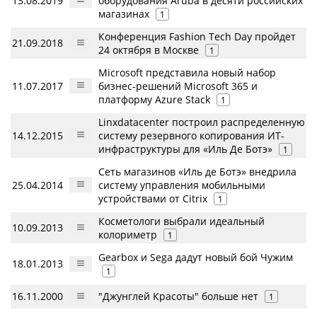
13.08.2019
оборудования Aruba в десяти российских
магазинах
1
Конференция Fashion Tech Day пройдет
21.09.2018
24 октября в Москве
1
Microsoft представила новый набор
11.07.2017
бизнес-решений Microsoft 365 и
платформу Azure Stack
1
Linxdatacenter построил распределенную
14.12.2015
систему резервного копирования ИТ-
инфраструктуры для «Иль Де Ботэ»
1
Сеть магазинов «Иль де Ботэ» внедрила
25.04.2014
систему управления мобильными
устройствами от Citrix
1
Косметологи выбрали идеальный
10.09.2013
колориметр
1
Gearbox и Sega дадут новый бой Чужим
18.01.2013
1
16.11.2000
"Джунглей Красоты" больше нет
1