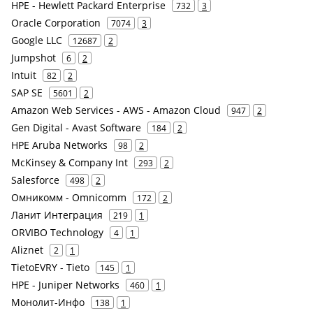
HPE - Hewlett Packard Enterprise
732
3
Oracle Corporation
7074
3
Google LLC
12687
2
Jumpshot
6
2
Intuit
82
2
SAP SE
5601
2
Amazon Web Services - AWS - Amazon Cloud
947
2
Gen Digital - Avast Software
184
2
HPE Aruba Networks
98
2
McKinsey & Company Int
293
2
Salesforce
498
2
Омникомм - Omnicomm
172
2
Ланит Интеграция
219
1
ORVIBO Technology
4
1
Aliznet
2
1
TietoEVRY - Tieto
145
1
HPE - Juniper Networks
460
1
Монолит-Инфо
138
1