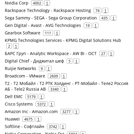
Nvidia Corp
4002
1
Rackspace Technology - Rackspace Hosting
74
1
Sega Sammy - SEGA - Sega Group Corporation
435
1
Gen Digital - Avast - AVG Technologies
19
1
Gearbox Software
111
1
KPMG Technologies Services - KPMG Digital Solutions Hub
2
1
БАРС Груп - Analytic Workspace - AW BI - ОСТ
27
1
Digital Chief - Диджитал шеф
5
1
Ruijie Networks
9
1
Broadcom - VMware
2609
1
Т2 - Т2 Мобайл - Т2 РТК Холдинг - РТ-Мобайл - Теле2 Россия
АБ - Tele2 Russia AB
3340
1
Dell EMC
5179
1
Cisco Systems
5372
1
Amazon Inc - Amazon.com
3277
1
Huawei
4675
1
Softline - Софтлайн
3742
1
Nokia Corporation - Nokia Oyj