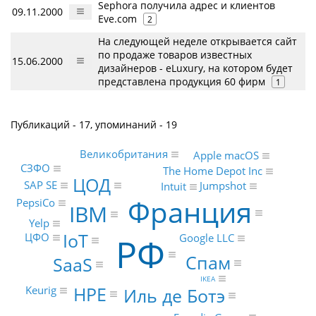
Sephora получила адрес и клиентов
09.11.2000
Eve.com
2
На следующей неделе открывается сайт
по продаже товаров известных
15.06.2000
дизайнеров - eLuxury, на котором будет
представлена продукция 60 фирм
1
Публикаций - 17, упоминаний - 19
Великобритания
Apple macOS
СЗФО
The Home Depot Inc
ЦОД
SAP SE
Jumpshot
Intuit
Франция
PepsiCo
IBM
Yelp
IoT
ЦФО
РФ
Google LLC
Спам
SaaS
IKEA
HPE
Keurig
Иль де Ботэ