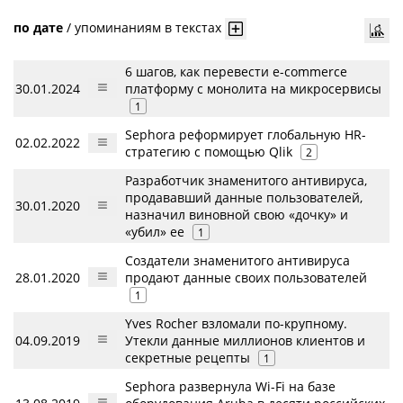
по дате
/
упоминаниям в текстах
6 шагов, как перевести e-commerce
30.01.2024
платформу с монолита на микросервисы
1
Sephora реформирует глобальную HR-
02.02.2022
стратегию с помощью Qlik
2
Разработчик знаменитого антивируса,
продававший данные пользователей,
30.01.2020
назначил виновной свою «дочку» и
«убил» ее
1
Создатели знаменитого антивируса
28.01.2020
продают данные своих пользователей
1
Yves Rocher взломали по-крупному.
04.09.2019
Утекли данные миллионов клиентов и
секретные рецепты
1
Sephora развернула Wi-Fi на базе