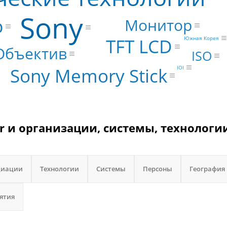
Sony
р
Монитор
Южная Корея
TFT LCD
Объектив
ISO
Sony Memory Stick
IOI
sar и организации, системы, технологи
циации
Технологии
Системы
Персоны
География
ятия