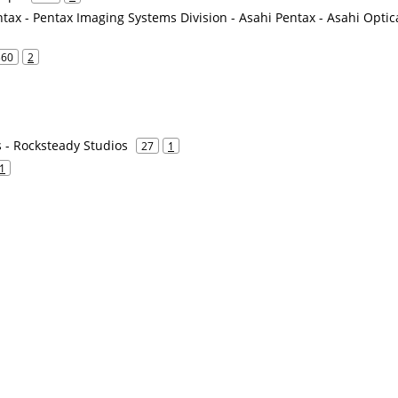
ax - Pentax Imaging Systems Division - Asahi Pentax - Asahi Optic
360
2
 - Rocksteady Studios
27
1
1