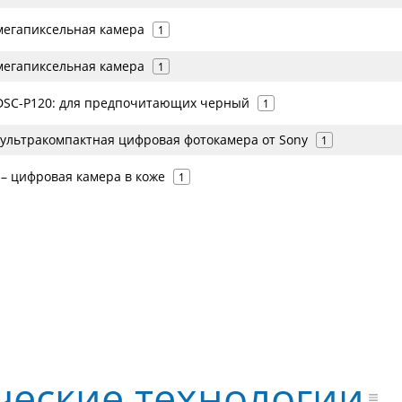
-мегапиксельная камера
1
-мегапиксельная камера
1
 DSC-P120: для предпочитающих черный
1
я ультракомпактная цифровая фотокамера от Sony
1
 – цифровая камера в коже
1
ческие технологии