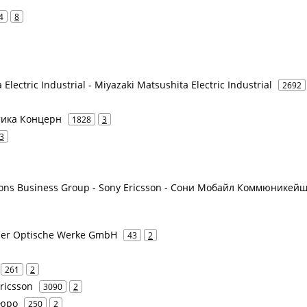
4
8
Electric Industrial - Miyazaki Matsushita Electric Industrial
2692
атика Концерн
1828
3
3
ions Business Group - Sony Ericsson - Сони Мобайл Коммюникейш
ider Optische Werke GmbH
43
2
261
2
Ericsson
3090
2
бюро
250
2