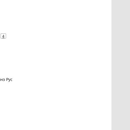
4
нз Рус