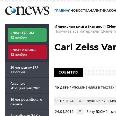
ГЛАВНАЯ
НОВОСТИ
АНАЛИТИКА
КО
Индексная книга (каталог) CNe
Получите все материалы CNews п
CNews FORUM
12 ноября
Carl Zeiss Va
CNews AWARDS
12 ноября
30 лет рынку ERP
в России
СОБЫТИЯ
Главные
по дате
/
упоминаниям в текстах
ИТ-сценарии
2026
10 лет российского
11.03.2024
Лучшие экшн-ка
бэкапа
24.04.2019
Sony RX0M2 - м
Российские ПАКи