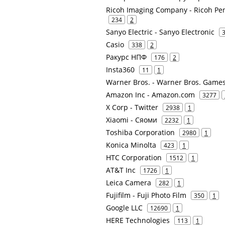
Ricoh Imaging Company - Ricoh Pent
234
2
Sanyo Electric - Sanyo Electronic
Casio
338
2
Ракурс НПФ
176
2
Insta360
11
1
Warner Bros. - Warner Bros. Games
Amazon Inc - Amazon.com
3277
X Corp - Twitter
2938
1
Xiaomi - Сяоми
2232
1
Toshiba Corporation
2980
1
Konica Minolta
423
1
HTC Corporation
1512
1
AT&T Inc
1726
1
Leica Camera
282
1
Fujifilm - Fuji Photo Film
350
1
Google LLC
12690
1
HERE Technologies
113
1