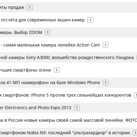
иты продаж
1
а отсчёта для современных экшен-камер
1
амеры. Выбор ZOOM
1
 - самая маленькая камера линейки Action Cam
1
ьной камеры Sony A3000: волшебство рождественского Лондона
учшие смартфоны осени
1
ила 41-МП «камерофон» на базе Windows Phone
1
х смартфонов: iPhone 5 против трех сильнейших конкурентов
r Electronics and Photo Expo 2013
1
ла в России новые камеры своей самой массовой линейки. ФОТ
смартфоном Nokia N9: последний "ультрахардкор" в истории
1