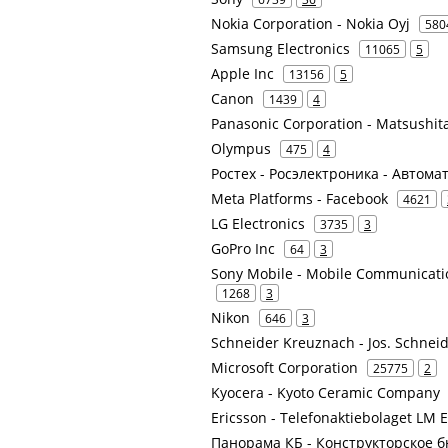
Nokia Corporation - Nokia Oyj
580
Samsung Electronics
11065
5
Apple Inc
13156
5
Canon
1439
4
Panasonic Corporation - Matsushita 
Olympus
475
4
Ростех - Росэлектроника - Автом
Meta Platforms - Facebook
4621
LG Electronics
3735
3
GoPro Inc
64
3
Sony Mobile - Mobile Communicat
1268
3
Nikon
646
3
Schneider Kreuznach - Jos. Schne
Microsoft Corporation
25775
2
Kyocera - Kyoto Ceramic Company
Ericsson - Telefonaktiebolaget LM 
Панорама КБ - Конструкторское 