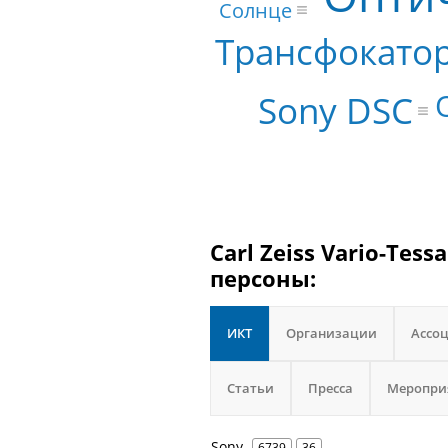
Солнце
Трансфокато
Sony DSC
Carl Zeiss Vario-Tes
персоны:
ИКТ
Организации
Ассо
Статьи
Пресса
Меропри
Sony
6739
36