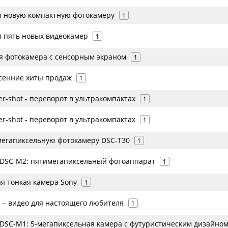
л новую компактную фотокамеру
1
л пять новых видеокамер
1
ая фотокамера с сенсорным экраном
1
сенние хиты продаж
1
r-shot - переворот в ультракомпактах
1
r-shot - переворот в ультракомпактах
1
-мегапиксельную фотокамеру DSC-T30
1
t DSC-M2: пятимегапиксельный фотоаппарат
1
ая тонкая камера Sony
1
 – видео для настоящего любителя
1
t DSC-M1: 5-мегапиксельная камера с футуристическим дизайно