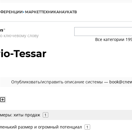
НФЕРЕНЦИИ
МАРКЕТ
ТЕХНИКА
НАУКА
ТВ
ws
*
о ключевому слову
Все категории
19
rio-Tessar
Опубликовать/исправить описание системы —
book@cnew
меры: хиты продаж
1
аленький размер и огромный потенциал
1