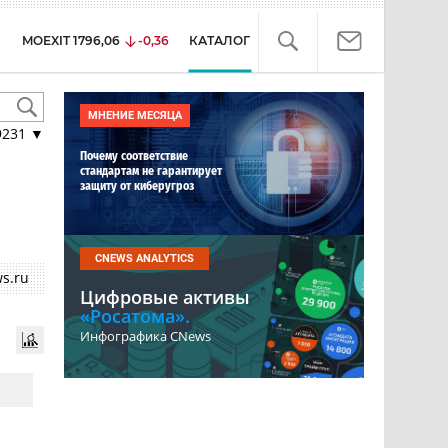
MOEXIT
1796,06
-0,36
КАТАЛОГ
МНЕНИЕ МЕСЯЦА
9231
▼
Почему соответствие
стандартам не гарантирует
защиту от киберугроз
CNEWS ANALYTICS
s.ru
Цифровые активы
«Росатома».
Инфографика CNews