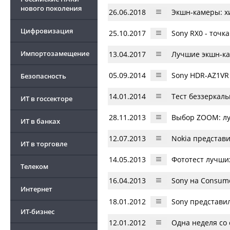
нового поколения
26.06.2018
Экшн-камеры: х
Цифровизация
25.10.2017
Sony RX0 - точк
Импортозамещение
13.04.2017
Лучшие экшн-к
05.09.2014
Sony HDR-AZ1VR
Безопасность
14.01.2014
Тест беззеркал
ИТ в госсекторе
28.11.2013
Выбор ZOOM: л
ИТ в банках
12.07.2013
Nokia представ
ИТ в торговле
14.05.2013
Фототест лучши
Телеком
16.04.2013
Sony на Consume
Интернет
18.01.2012
Sony представи
ИТ-бизнес
12.01.2012
Одна неделя со 