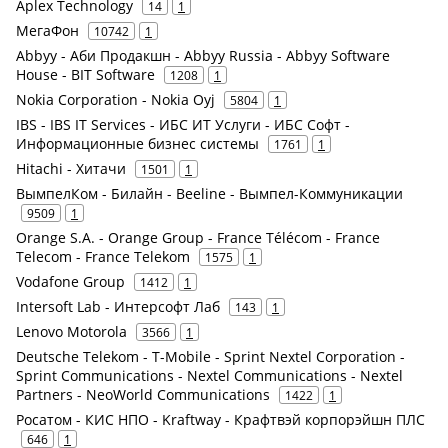
Aplex Technology
14
1
МегаФон
10742
1
Abbyy - Аби Продакшн - Abbyy Russia - Abbyy Software
House - BIT Software
1208
1
Nokia Corporation - Nokia Oyj
5804
1
IBS - IBS IT Services - ИБС ИТ Услуги - ИБС Софт -
Информационные бизнес системы
1761
1
Hitachi - Хитачи
1501
1
ВымпелКом - Билайн - Beeline - Вымпел-Коммуникации
9509
1
Orange S.A. - Orange Group - France Télécom - France
Telecom - France Telekom
1575
1
Vodafone Group
1412
1
Intersoft Lab - Интерсофт Лаб
143
1
Lenovo Motorola
3566
1
Deutsche Telekom - T-Mobile - Sprint Nextel Corporation -
Sprint Communications - Nextel Communications - Nextel
Partners - NeoWorld Communications
1422
1
Росатом - КИС НПО - Kraftway - Крафтвэй корпорэйшн ПЛС
646
1