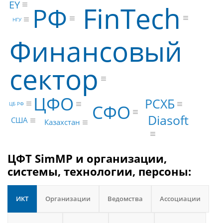
EY
FinTech
РФ
НГУ
Финансовый
сектор
ЦФО
РСХБ
ЦБ РФ
СФО
Diasoft
США
Казахстан
ЦФТ SimMP и организации,
системы, технологии, персоны:
ИКТ
Организации
Ведомства
Ассоциации