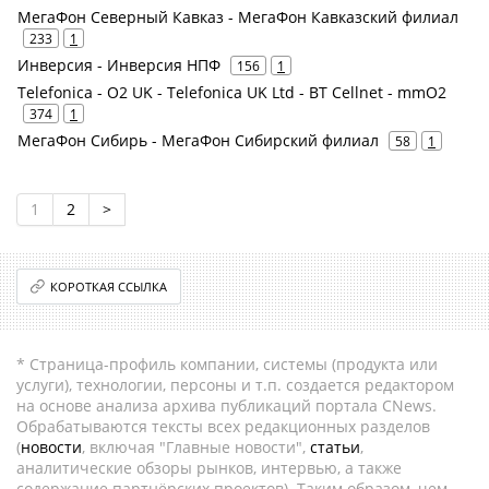
МегаФон Северный Кавказ - МегаФон Кавказский филиал
233
1
Инверсия - Инверсия НПФ
156
1
Telefonica - O2 UK - Telefonica UK Ltd - BT Cellnet - mmO2
374
1
МегаФон Сибирь - МегаФон Сибирский филиал
58
1
1
2
>
КОРОТКАЯ ССЫЛКА
* Страница-профиль компании, системы (продукта или
услуги), технологии, персоны и т.п. создается редактором
на основе анализа архива публикаций портала CNews.
Обрабатываются тексты всех редакционных разделов
(
новости
, включая "Главные новости",
статьи
,
аналитические обзоры рынков, интервью, а также
содержание партнёрских проектов). Таким образом, чем