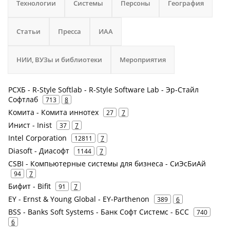
Технологии
Системы
Персоны
География
Статьи
Пресса
ИАА
НИИ, ВУЗы и библиотеки
Мероприятия
РСХБ - R-Style Softlab - R-Style Software Lab - Эр-Стайл
Софтлаб
713
8
Комита - Комита иннотех
27
7
Инист - Inist
37
7
Intel Corporation
12811
7
Diasoft - Диасофт
1144
7
CSBI - Компьютерные системы для бизнеса - СиЭсБиАй
94
7
Бифит - Bifit
91
7
EY - Ernst & Young Global - EY-Parthenon
389
6
BSS - Banks Soft Systems - Банк Софт Системс - БСС
740
6