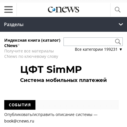
Разделы
Индексная книга (каталог)
CNews
*
Все категории
199231
▼
Получите все материалы
CNews по ключевому слову
ЦФТ SimMP
Система мобильных платежей
СОБЫТИЯ
Опубликовать/исправить описание системы —
book@cnews.ru