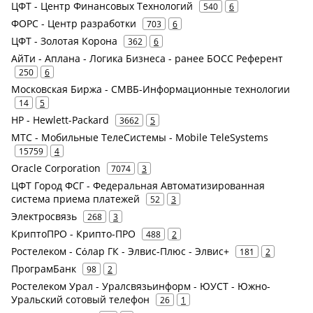
ЦФТ - Центр Финансовых Технологий
540
6
ФОРС - Центр разработки
703
6
ЦФТ - Золотая Корона
362
6
АйТи - Аплана - Логика Бизнеса - ранее БОСС Референт
250
6
Московская Биржа - СМВБ-Информационные технологии
14
5
HP - Hewlett-Packard
3662
5
МТС - Мобильные ТелеСистемы - Mobile TeleSystems
15759
4
Oracle Corporation
7074
3
ЦФТ Город ФСГ - Федеральная Автоматизированная
система приема платежей
52
3
Электросвязь
268
3
КриптоПРО - Крипто-ПРО
488
2
Ростелеком - Сόлар ГК - Элвис-Плюс - Элвис+
181
2
ПрограмБанк
98
2
Ростелеком Урал - Уралсвязьинформ - ЮУСТ - Южно-
Уральский сотовый телефон
26
1