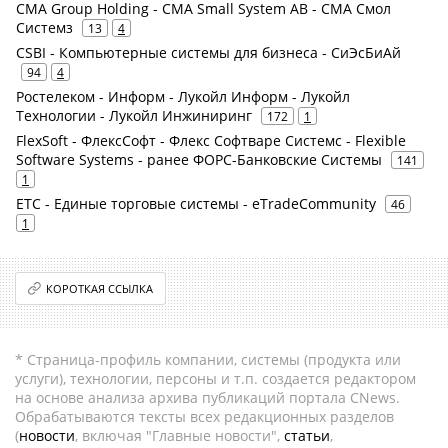
CMA Group Holding - CMA Small System AB - СМА Смол
Системз
13
4
CSBI - Компьютерные системы для бизнеса - СиЭсБиАй
94
4
Ростелеком - Информ - Лукойл Информ - Лукойл
Технологии - Лукойл Инжиниринг
172
1
FlexSoft - ФлексСофт - Флекс Софтваре Системс - Flexible
Software Systems - ранее ФОРС-Банковские Системы
141
1
ЕТС - Единые торговые системы - eTradeCommunity
46
1
КОРОТКАЯ ССЫЛКА
* Страница-профиль компании, системы (продукта или
услуги), технологии, персоны и т.п. создается редактором
на основе анализа архива публикаций портала CNews.
Обрабатываются тексты всех редакционных разделов
(
новости
, включая "Главные новости",
статьи
,