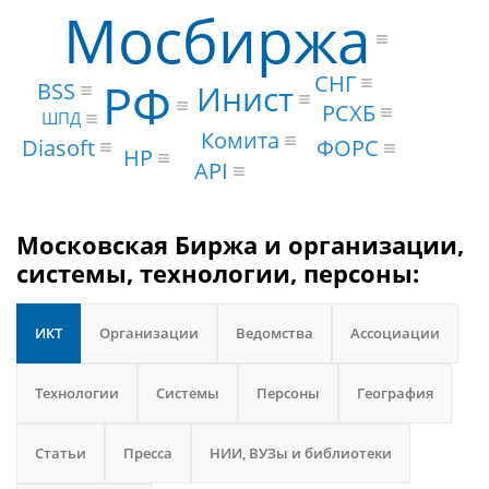
Мосбиржа
СНГ
РФ
BSS
Инист
РСХБ
ШПД
Комита
Diasoft
ФОРС
HP
API
Московская Биржа и организации,
системы, технологии, персоны:
ИКТ
Организации
Ведомства
Ассоциации
Технологии
Системы
Персоны
География
Статьи
Пресса
НИИ, ВУЗы и библиотеки