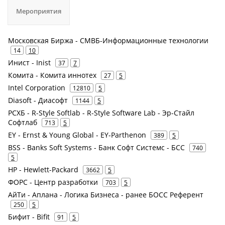
Мероприятия
Московская Биржа - СМВБ-Информационные технологии
14
10
Инист - Inist
37
7
Комита - Комита иннотех
27
5
Intel Corporation
12810
5
Diasoft - Диасофт
1144
5
РСХБ - R-Style Softlab - R-Style Software Lab - Эр-Стайл
Софтлаб
713
5
EY - Ernst & Young Global - EY-Parthenon
389
5
BSS - Banks Soft Systems - Банк Софт Системс - БСС
740
5
HP - Hewlett-Packard
3662
5
ФОРС - Центр разработки
703
5
АйТи - Аплана - Логика Бизнеса - ранее БОСС Референт
250
5
Бифит - Bifit
91
5