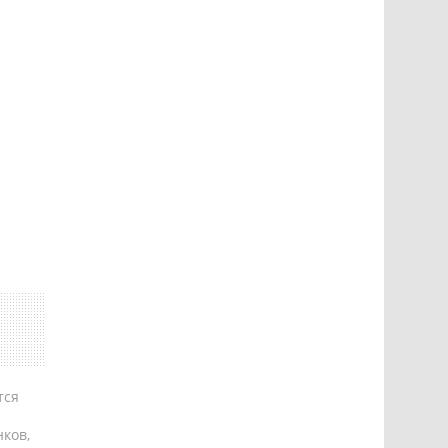
тся
ков,