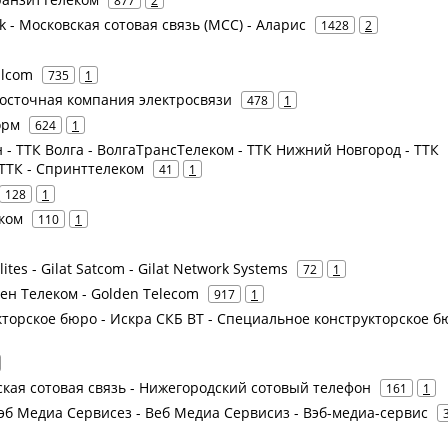
877
2
nk - Московская сотовая связь (МСС) - Аларис
1428
2
llcom
735
1
восточная компания электросвязи
478
1
орм
624
1
- ТТК Волга - ВолгаТрансТелеком - ТТК Нижний Новгород - ТТК
ТТК - Спринттелеком
41
1
128
1
тком
110
1
llites - Gilat Satcom - Gilat Network Systems
72
1
ен Телеком - Golden Telecom
917
1
кторское бюро - Искра СКБ ВТ - Специальное конструкторское б
дская сотовая связь - Нижегородский сотовый телефон
161
1
 Вэб Медиа Сервисез - Веб Медиа Сервисиз - Вэб-медиа-сервис