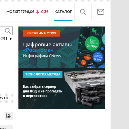
MOEXIT
1796,06
-0,36
КАТАЛОГ
CNEWS ANALYTICS
9231
▼
Цифровые активы
«Росатома».
Инфографика CNews
ТЕХНОЛОГИЯ МЕСЯЦА
Как выбрать сервер
для ЦОД и не прогадать
в перспективе
s.ru
чти