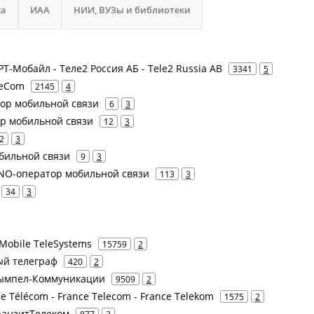
са
ИАА
НИИ, ВУЗы и библиотеки
 РТ-Мобайл - Теле2 Россия АБ - Tele2 Russia AB
3341
5
leCom
2145
4
тор мобильной связи
6
3
р мобильной связи
12
3
2
3
обильной связи
9
3
NO-оператор мобильной связи
113
3
34
3
Mobile TeleSystems
15759
2
ый телеграф
420
2
 Вымпел-Коммуникации
9509
2
ce Télécom - France Telecom - France Telekom
1575
2
ранзитТелеком