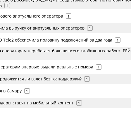
в
1
нового виртуального оператора
1
роила выручку от виртуальных операторов
1
 Tele2 обеспечила половину подключений за два года
1
м операторам перебегает больше всего «мобильных рабов». РЕ
ператорам впервые выдали реальные номера
1
продолжится ли взлет без господдержки?
1
л в Самару
1
идеры ставят на мобильный контент
1