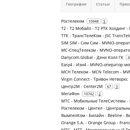
География
Статьи
Прес
Ростелеком
10948
5
Т2 - Т2 Мобайл - Т2 РТК Холдинг -
ТТК - ТрансТелеКом - JSC TransTe
SIM SIM - Сим Сим - MVNO-опера
МС-СпецТелеком - MVNO-операто
Danycom.Global - Дэни Колл ГК
4
Easy4 - Изи4 - MVNO-оператор м
МСН Телеком - MCN Telecom - MV
Virgin Connect - Тривон Нетворкс
Центр2М - Center2М
67
3
МегаФон
10742
2
МТС - Мобильные ТелеСистемы - 
Ростелеком - Центел - Центральн
ВымпелКом - Билайн - Beeline -
Orange S.A. - Orange Group - Fran
МТС - МТТ - Межрегиональный Т