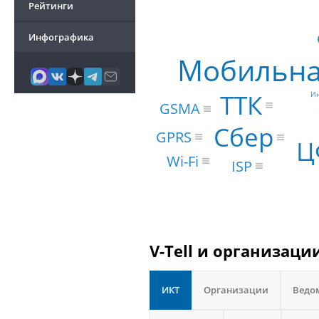
Рейтинги
Инфографика
Мобильна
ТТК
Ин
GSMA
Сбер
GPRS
Ц
Wi-Fi
ISP
V-Tell и организаци
ИКТ
Организации
Ведо