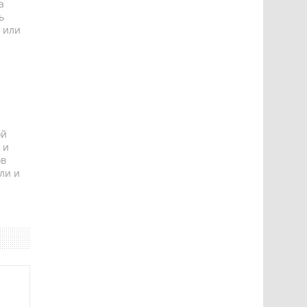
а
ь
 или
ой
 и
ов
ли и