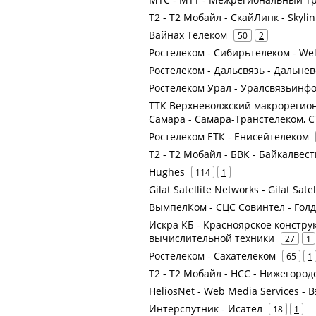
Т2 - Т2 Мобайл - СкайЛинк - Skyli
Вайнах Телеком
50
2
Ростелеком - Сибирьтелеком - We
Ростелеком - Дальсвязь - Дальне
Ростелеком Урал - Уралсвязьинф
ТТК Верхневолжский макрорегион 
Самара - Самара-Транстелеком, С
Ростелеком ЕТК - Енисейтелеком
Т2 - Т2 Мобайл - БВК - Байкалвес
Hughes
114
1
Gilat Satellite Networks - Gilat Sate
ВымпелКом - СЦС Совинтел - Голд
Искра КБ - Красноярское констру
вычислительной техники
27
1
Ростелеком - Сахателеком
65
1
Т2 - Т2 Мобайл - НСС - Нижегоро
HeliosNet - Web Media Services -
Интерспутник - Исател
18
1