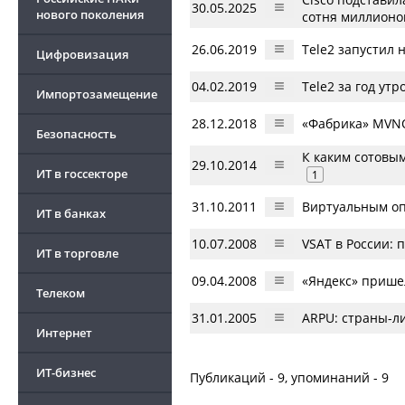
30.05.2025
нового поколения
сотня миллионо
26.06.2019
Tele2 запустил 
Цифровизация
04.02.2019
Tele2 за год ут
Импортозамещение
28.12.2018
«Фабрика» MVNO
Безопасность
К каким сотовы
29.10.2014
ИТ в госсекторе
1
31.10.2011
Виртуальным о
ИТ в банках
10.07.2008
VSAT в России: 
ИТ в торговле
09.04.2008
«Яндекс» прише
Телеком
31.01.2005
ARPU: страны-л
Интернет
ИТ-бизнес
Публикаций - 9, упоминаний - 9