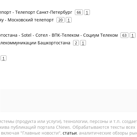
епорт - Телепорт Санкт-Петербург
66
1
Sky - Московский телепорт
20
1
тостана - Sotel - Сотел - ВПК-Телеком - Социум Телеком
63
1
телекоммуникации Башкортостана
2
1
1
темы (продукта или услуги), технологии, персоны и т.п. создае
рхива публикаций портала CNews. Обрабатываются тексты всех
, включая "Главные новости",
статьи
, аналитические обзоры рын