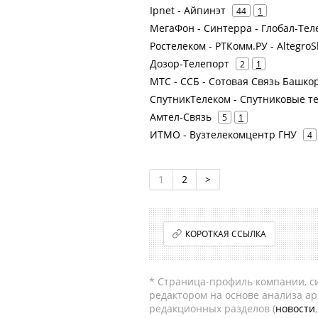
Ipnet - Айпинэт
44
1
МегаФон - Синтерра - Глобал-Тел
Ростелеком - РТКомм.РУ - Altegro
Дозор-Телепорт
2
1
МТС - ССБ - Сотовая Связь Башкор
СпутникТелеком - Спутниковые 
Амтел-Связь
5
1
ИТМО - Вузтелекомцентр ГНУ
4
1
2
>
КОРОТКАЯ ССЫЛКА
* Страница-профиль компании, сис
редактором на основе анализа а
редакционных разделов (
новости