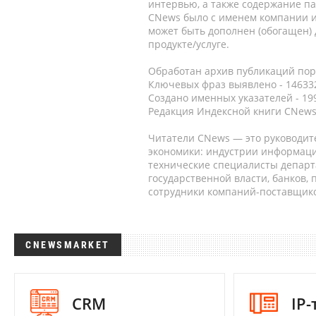
интервью, а также содержание па
CNews было с именем компании и
может быть дополнен (обогащен)
продукте/услуге.
Обработан архив публикаций порт
Ключевых фраз выявлено - 146332
Создано именных указателей - 19
Редакция Индексной книги CNews
Читатели CNews — это руководит
экономики: индустрии информаци
технические специалисты депар
государственной власти, банков,
сотрудники компаний-поставщико
CNEWSMARKET
CRM
IP