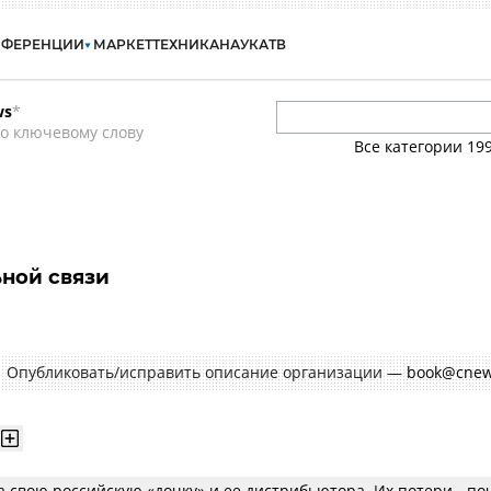
НФЕРЕНЦИИ
МАРКЕТ
ТЕХНИКА
НАУКА
ТВ
ws
*
о ключевому слову
Все категории
19
ной связи
Опубликовать/исправить описание организации —
book@cnew
а свою российскую «дочку» и ее дистрибьютора. Их потери - по