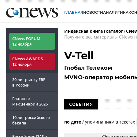
ГЛАВНАЯ
НОВОСТИ
АНАЛИТИКА
КО
Индексная книга (каталог) CNe
Получите все материалы CNews п
CNews FORUM
12 ноября
V-Tell
CNews AWARDS
12 ноября
Глобал Телеком
MVNO-оператор мобиль
30 лет рынку ERP
в России
Главные
ИТ-сценарии
2026
СОБЫТИЯ
10 лет российского
по дате
/
упоминаниям в текстах
бэкапа
Российские ПАКи
Cisco подставил