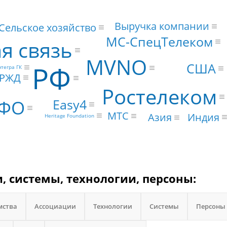
Выручка компании
Сельское хозяйство
МС-СпецТелеком
я связь
MVNO
РФ
США
тегра ГК
РЖД
Ростелеком
Easy4
ФО
МТС
Индия
Азия
Heritage Foundation
и, системы, технологии, персоны:
мства
Ассоциации
Технологии
Системы
Персоны