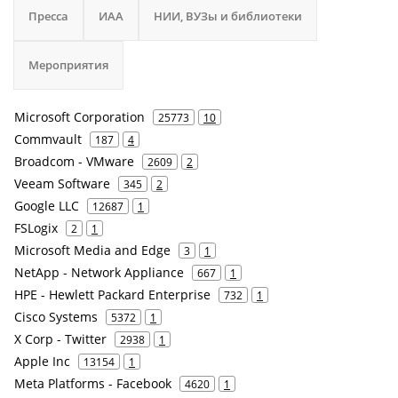
Пресса
ИАА
НИИ, ВУЗы и библиотеки
Мероприятия
Microsoft Corporation
25773
10
Commvault
187
4
Broadcom - VMware
2609
2
Veeam Software
345
2
Google LLC
12687
1
FSLogix
2
1
Microsoft Media and Edge
3
1
NetApp - Network Appliance
667
1
HPE - Hewlett Packard Enterprise
732
1
Cisco Systems
5372
1
X Corp - Twitter
2938
1
Apple Inc
13154
1
Meta Platforms - Facebook
4620
1