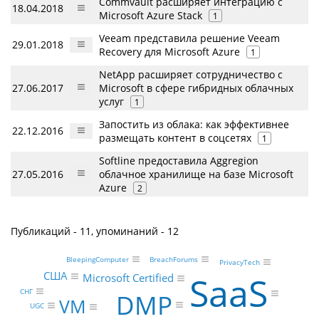
Commvault расширяет интеграцию с
18.04.2018
Microsoft Azure Stack
1
Veeam представила решение Veeam
29.01.2018
Recovery для Microsoft Azure
1
NetApp расширяет сотрудничество с
27.06.2017
Microsoft в сфере гибридных облачных
услуг
1
Запостить из облака: как эффективнее
22.12.2016
размещать контент в соцсетях
1
Softline предоставила Aggregion
27.05.2016
облачное хранилище на базе Microsoft
Azure
2
Публикаций - 11, упоминаний - 12
BreachForums
BleepingComputer
PrivacyTech
США
SaaS
Microsoft Certified
СНГ
DMP
VM
UGC