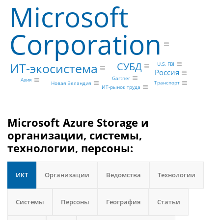
Microsoft
Corporation
СУБД
ИТ-экосистема
U.S. FBI
Россия
Gartner
Азия
Транспорт
Новая Зеландия
ИТ-рынок труда
Microsoft Azure Storage и
организации, системы,
технологии, персоны:
ИКТ
Организации
Ведомства
Технологии
Системы
Персоны
География
Статьи