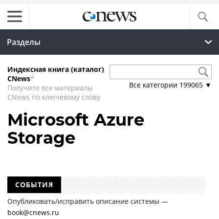
Разделы
Индексная книга (каталог)
CNews
*
Все категории
199065
▼
Получите все материалы
CNews по ключевому слову
Microsoft Azure
Storage
СОБЫТИЯ
Опубликовать/исправить описание системы —
book@cnews.ru