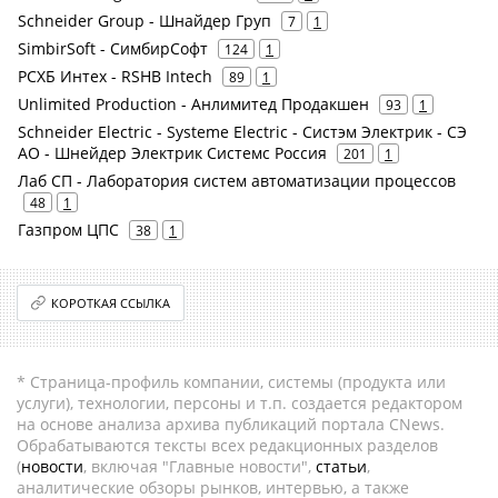
Schneider Group - Шнайдер Груп
7
1
SimbirSoft - СимбирСофт
124
1
РСХБ Интех - RSHB Intech
89
1
Unlimited Production - Анлимитед Продакшен
93
1
Schneider Electric - Systeme Electric - Систэм Электрик - СЭ
АО - Шнейдер Электрик Системс Россия
201
1
Лаб СП - Лаборатория систем автоматизации процессов
48
1
Газпром ЦПС
38
1
КОРОТКАЯ ССЫЛКА
* Страница-профиль компании, системы (продукта или
услуги), технологии, персоны и т.п. создается редактором
на основе анализа архива публикаций портала CNews.
Обрабатываются тексты всех редакционных разделов
(
новости
, включая "Главные новости",
статьи
,
аналитические обзоры рынков, интервью, а также