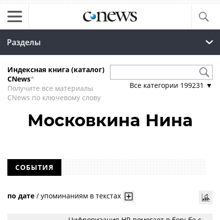
Разделы
Индексная книга (каталог)
CNews
*
Все категории
199231
▼
Получите все материалы
CNews по ключевому слову
Московкина Нина
СОБЫТИЯ
по дате
/
упоминаниям в текстах
Цифровизация HR помогает в борьбе с