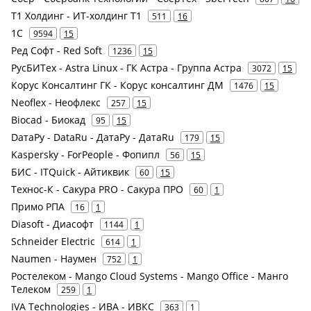
Т1 Холдинг - ИТ-холдинг Т1
511
16
1С
9594
15
Ред Софт - Red Soft
1236
15
РусБИТех - Astra Linux - ГК Астра - Группа Астра
3072
15
Корус Консалтинг ГК - Корус консалтинг ДМ
1476
15
Neoflex - Неофлекс
257
15
Biocad - Биокад
95
15
DатаРу - DataRu - ДатаРу - ДатаRu
179
15
Kaspersky - ForPeople - Фопипл
56
15
БИС - ITQuick - Айтиквик
60
15
Технос-К - Сакура PRO - Сакура ПРО
60
1
Примо РПА
16
1
Diasoft - Диасофт
1144
1
Schneider Electric
614
1
Naumen - Наумен
752
1
Ростелеком - Mango Cloud Systems - Mango Office - Манго
Телеком
259
1
IVA Technologies - ИВА - ИВКС
363
1