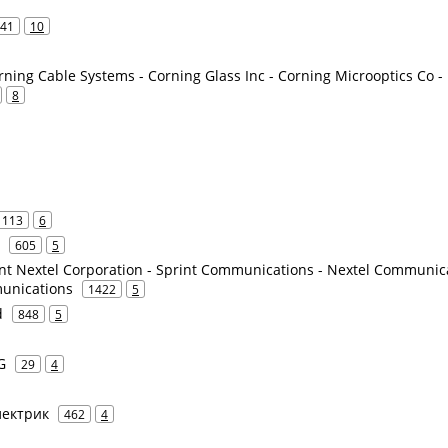
41
10
rning Cable Systems - Corning Glass Inc - Corning Microoptics Co -
8
113
6
605
5
int Nextel Corporation - Sprint Communications - Nextel Communic
munications
1422
5
d
848
5
G
29
4
электрик
462
4