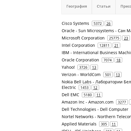
География
Статьи
Прес
Cisco Systems
5372
26
Oracle - Sun Microsystems - Сан 
Microsoft Corporation
25775
23
Intel Corporation
12811
21
IBM - International Business Mach
Oracle Corporation
7074
18
Yahoo!
3726
13
Verizon - WorldCom
501
13
Nokia Bell Labs - Лаборатории Бел
Electric
1453
12
Dell EMC
5180
11
Amazon Inc - Amazon.com
3277
Dell Technologies - Dell Computer
Nortel Networks - Northern Teleco
Applied Materials
305
11