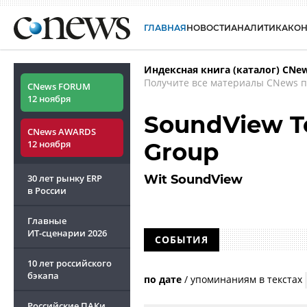
ГЛАВНАЯ
НОВОСТИ
АНАЛИТИКА
КО
Индексная книга (каталог) CNe
Получите все материалы CNews п
CNews FORUM
12 ноября
SoundView T
CNews AWARDS
12 ноября
Group
30 лет рынку ERP
Wit SoundView
в России
Главные
ИТ-сценарии
2026
СОБЫТИЯ
10 лет российского
бэкапа
по дате
/
упоминаниям в текстах
Российские ПАКи