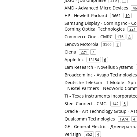
JDSU - JDS Uniphase
219
11
AMD - Advanced Micro Devices
46
HP - Hewlett-Packard
3662
10
Samsung Display - Corning Inc - Co
Corning Optical Technologies
221
Commerce One - CMRC
176
8
Lenovo Motorola
3566
7
Ciena
221
7
Apple Inc
13154
6
Lam Research - Novellus Systems
Broadcom Inc - Avago Technologies
Deutsche Telekom - T-Mobile - Spr
- Nextel Partners - NeoWorld Com
TI - Texas Instruments Incorporate
Steel Connect - CMGI
142
5
Oracle - Art Technology Group - AT
Qualcomm Technologies
1974
4
GE - General Electric - Дженерал 
Verisign
362
4