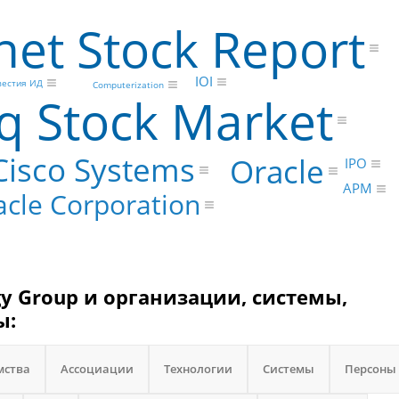
net Stock Report
IOI
вестия ИД
Computerization
q Stock Market
Cisco Systems
Oracle
IPO
АРМ
acle Corporation
gy Group и организации, системы,
ы:
мства
Ассоциации
Технологии
Системы
Персоны