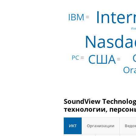
Inter
IBM
Из
Nasda
США
PC
Or
SoundView Technolo
технологии, персон
ИКТ
Организации
Ведо