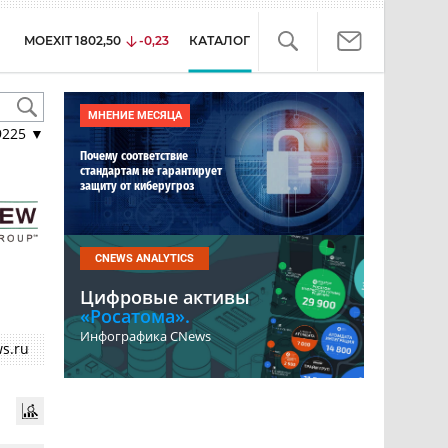
MOEXIT
1802,50
-0,23
КАТАЛОГ
МНЕНИЕ МЕСЯЦА
9225
▼
Почему соответствие
стандартам не гарантирует
защиту от киберугроз
CNEWS ANALYTICS
Цифровые активы
«Росатома».
Инфографика CNews
s.ru