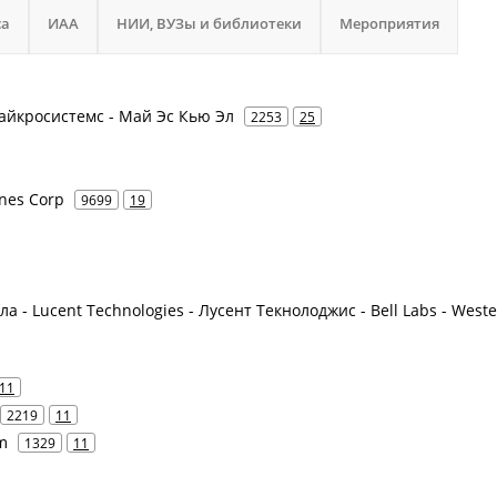
са
ИАА
НИИ, ВУЗы и библиотеки
Мероприятия
Майкросистемс - Май Эс Кью Эл
2253
25
ines Corp
9699
19
ла - Lucent Technologies - Лусент Текнолоджис - Bell Labs - West
11
2219
11
m
1329
11