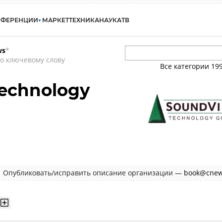
НФЕРЕНЦИИ
МАРКЕТ
ТЕХНИКА
НАУКА
ТВ
ws
*
о ключевому слову
Все категории
19
echnology
Опубликовать/исправить описание организации —
book@cnew