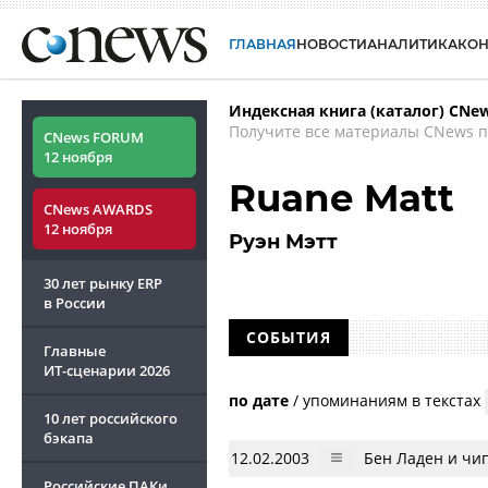
ГЛАВНАЯ
НОВОСТИ
АНАЛИТИКА
КО
Индексная книга (каталог) CNe
Получите все материалы CNews п
CNews FORUM
12 ноября
Ruane Matt
CNews AWARDS
12 ноября
Руэн Мэтт
30 лет рынку ERP
в России
СОБЫТИЯ
Главные
ИТ-сценарии
2026
по дате
/
упоминаниям в текстах
10 лет российского
бэкапа
12.02.2003
Бен Ладен и чи
Российские ПАКи