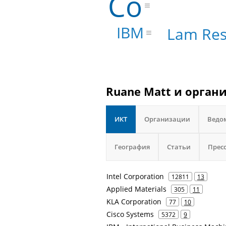
Co
IBM
Lam Res
Ruane Matt и орган
ИКТ
Организации
Ведо
География
Статьи
Прес
Intel Corporation
12811
13
Applied Materials
305
11
KLA Corporation
77
10
Cisco Systems
5372
9