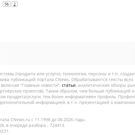
56
2
темы (продукта или услуги), технологии, персоны и т.п. создае
рхива публикаций портала CNews. Обрабатываются тексты всех
, включая "Главные новости",
статьи
, аналитические обзоры рын
ртнёрских проектов). Таким образом, чем больше публикаций н
ли продукта/услуги, тем более информативен профиль. Профил
 дополнительной информацией, в т.ч. презентацией о компании
ала CNews.ru c 11.1998 до 08.2026 годы.
8, в очереди разбора - 724413.
9231.