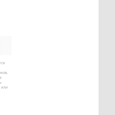
тся
ков,
а
ь
 или