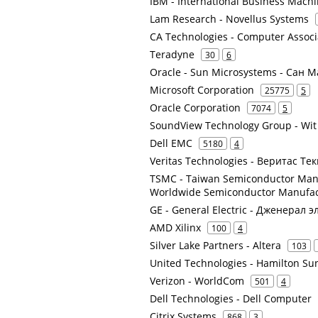
IBM - International Business Mach
Lam Research - Novellus Systems
CA Technologies - Computer Associ
Teradyne
30
6
Oracle - Sun Microsystems - Сан 
Microsoft Corporation
25775
5
Oracle Corporation
7074
5
SoundView Technology Group - Wi
Dell EMC
5180
4
Veritas Technologies - Веритас Тек
TSMC - Taiwan Semiconductor Manu
Worldwide Semiconductor Manufac
GE - General Electric - Дженерал 
AMD Xilinx
100
4
Silver Lake Partners - Altera
103
United Technologies - Hamilton S
Verizon - WorldCom
501
4
Dell Technologies - Dell Computer
Citrix Systems
868
3