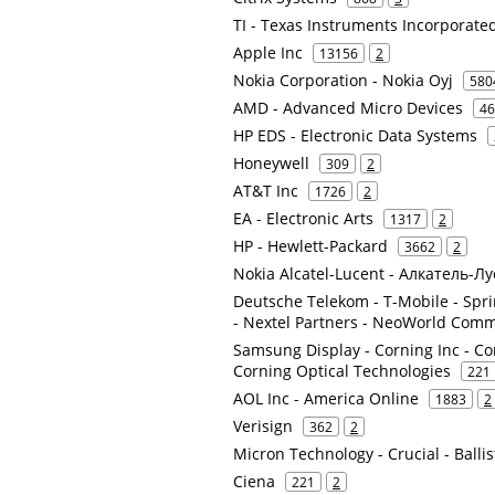
TI - Texas Instruments Incorporate
Apple Inc
13156
2
Nokia Corporation - Nokia Oyj
580
AMD - Advanced Micro Devices
46
HP EDS - Electronic Data Systems
Honeywell
309
2
AT&T Inc
1726
2
EA - Electronic Arts
1317
2
HP - Hewlett-Packard
3662
2
Nokia Alcatel-Lucent - Алкатель-Л
Deutsche Telekom - T-Mobile - Spr
- Nextel Partners - NeoWorld Com
Samsung Display - Corning Inc - Co
Corning Optical Technologies
221
AOL Inc - America Online
1883
2
Verisign
362
2
Micron Technology - Crucial - Ballis
Ciena
221
2