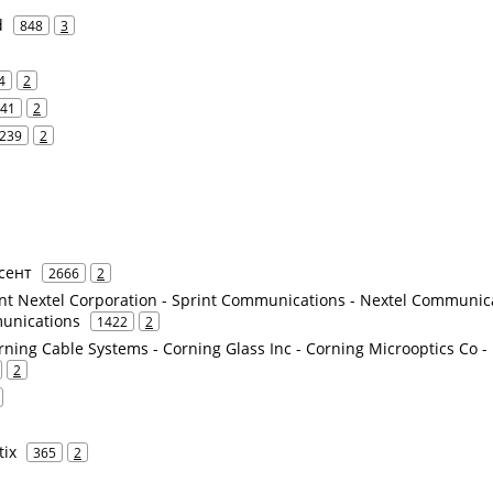
d
848
3
4
2
41
2
239
2
усент
2666
2
int Nextel Corporation - Sprint Communications - Nextel Communic
munications
1422
2
rning Cable Systems - Corning Glass Inc - Corning Microoptics Co -
2
tix
365
2