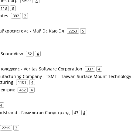
ines Corp
9699
8
113
8
ates
392
7
Майкросистемс - Май Эс Кью Эл
2253
5
t SoundView
52
4
нолоджис - Veritas Software Corporation
337
4
facturing Company - TSMT - Taiwan Surface Mount Technology -
turing
1101
4
электрик
462
4
4
undstrand - Гамильтон Сандстрэнд
47
4
2219
3