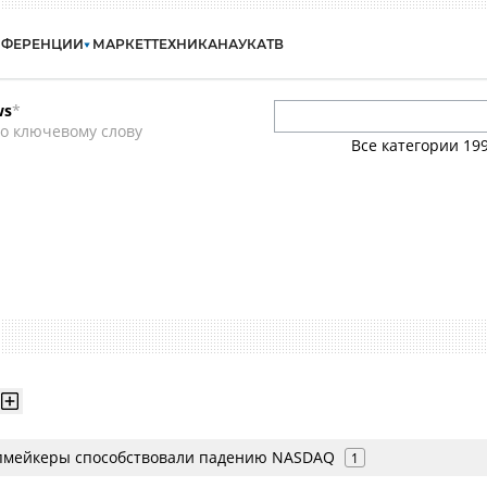
НФЕРЕНЦИИ
МАРКЕТ
ТЕХНИКА
НАУКА
ТВ
ws
*
о ключевому слову
Все категории
19
пмейкеры способствовали падению NASDAQ
1