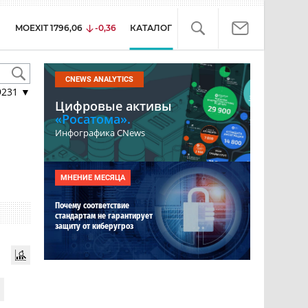
MOEXIT
1796,06
-0,36
КАТАЛОГ
CNEWS ANALYTICS
9231
▼
Цифровые активы
«Росатома».
Инфографика CNews
МНЕНИЕ МЕСЯЦА
Почему соответствие
стандартам не гарантирует
защиту от киберугроз