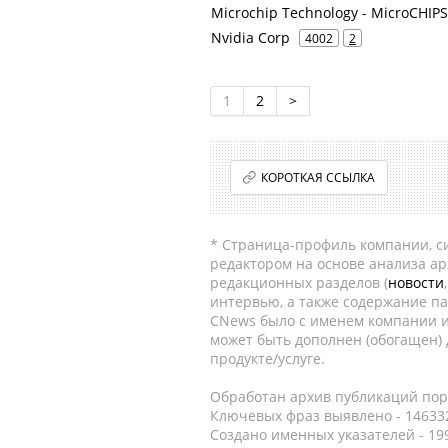
Microchip Technology - MicroCHIPS
Nvidia Corp
4002
2
1
2
>
КОРОТКАЯ ССЫЛКА
* Страница-профиль компании, сис
редактором на основе анализа а
редакционных разделов (
новости
интервью, а также содержание па
CNews было с именем компании и
может быть дополнен (обогащен)
продукте/услуге.
Обработан архив публикаций порт
Ключевых фраз выявлено - 146332
Создано именных указателей - 19