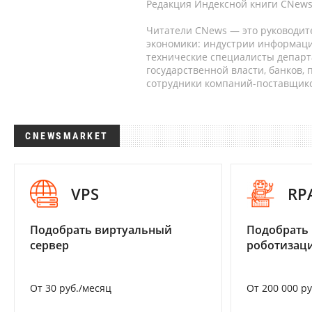
Редакция Индексной книги CNews
Читатели CNews — это руководит
экономики: индустрии информаци
технические специалисты депар
государственной власти, банков,
сотрудники компаний-поставщико
CNEWSMARKET
VPS
RP
Подобрать виртуальный
Подобрать
сервер
роботизац
От 30 руб./месяц
От 200 000 р