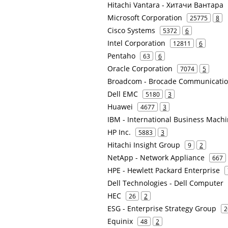
Hitachi Vantara - Хитачи Вантара
Microsoft Corporation
25775
8
Cisco Systems
5372
6
Intel Corporation
12811
6
Pentaho
63
6
Oracle Corporation
7074
5
Broadcom - Brocade Communicatio
Dell EMC
5180
3
Huawei
4677
3
IBM - International Business Mach
HP Inc.
5883
3
Hitachi Insight Group
9
2
NetApp - Network Appliance
667
HPE - Hewlett Packard Enterprise
Dell Technologies - Dell Computer
HEC
26
2
ESG - Enterprise Strategy Group
2
Equinix
48
2