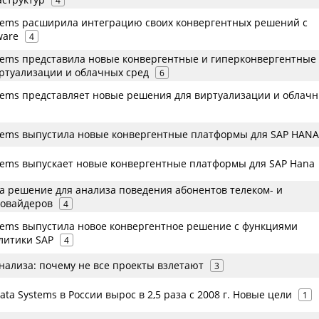
4
ystems расширила интеграцию своих конвергентных решений с
ware
4
ystems представила новые конвергентные и гиперконвергентные
ртуализации и облачных сред
6
ystems представляет новые решения для виртуализации и облач
ystems выпустила новые конвергентные платформы для SAP HANA
ystems выпускает новые конвергентные платформы для SAP Hana
а решение для анализа поведения абонентов телеком- и
ровайдеров
4
stems выпустила новое конвергентное решение с функциями
литики SAP
4
нализа: почему не все проекты взлетают
3
ata Systems в России вырос в 2,5 раза с 2008 г. Новые цели
1