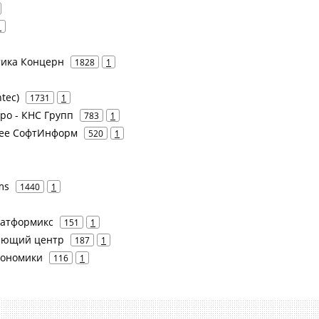
1
атика Концерн
1828
1
tec)
1731
1
ро - КНС Групп
783
1
нее СофтИнформ
520
1
ms
1440
1
Платформикс
151
1
ряющий центр
187
1
кономики
116
1