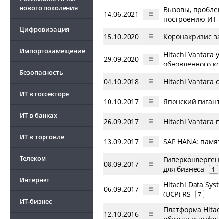
нового поколения
Вызовы, проблем
14.06.2021
построению ИТ
Цифровизация
15.10.2020
Коронакризис з
Импортозамещение
Hitachi Vantar
29.09.2020
обновленного к
Безопасность
04.10.2018
Hitachi Vantara
ИТ в госсекторе
10.10.2017
Японский гигант
ИТ в банках
26.09.2017
Hitachi Vantar
ИТ в торговле
13.09.2017
SAP HANA: памят
Телеком
Гиперконверген
08.09.2017
для бизнеса
1
Интернет
Hitachi Data Sy
06.09.2017
(UCP) RS
7
ИТ-бизнес
Платформа Hitac
12.10.2016
облачных инфра