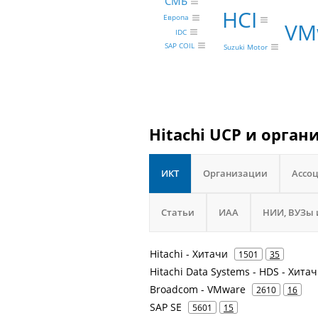
СМБ
HCI
Европа
VM
IDC
SAP COIL
Suzuki Motor
Hitachi UCP и орган
ИКТ
Организации
Ассо
Статьи
ИАА
НИИ, ВУЗы 
Hitachi - Хитачи
1501
35
Hitachi Data Systems - HDS - Хита
Broadcom - VMware
2610
16
SAP SE
5601
15