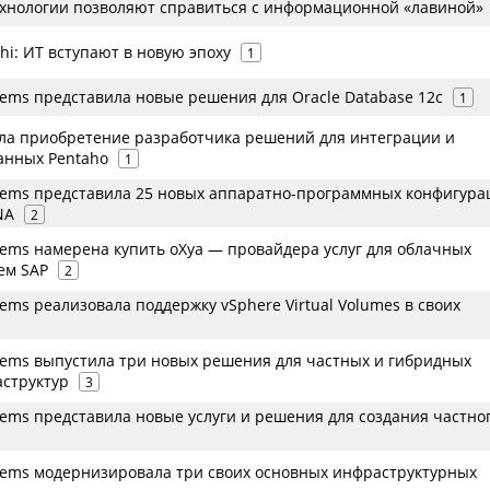
технологии позволяют справиться с информационной «лавиной»
chi: ИТ вступают в новую эпоху
1
stems представила новые решения для Oracle Database 12c
1
ила приобретение разработчика решений для интеграции и
анных Pentaho
1
ystems представила 25 новых аппаратно-программных конфигура
NA
2
stems намерена купить oXya — провайдера услуг для облачных
ем SAP
2
stems реализовала поддержку vSphere Virtual Volumes в своих
stems выпустила три новых решения для частных и гибридных
структур
3
stems представила новые услуги и решения для создания частно
ystems модернизировала три своих основных инфраструктурных