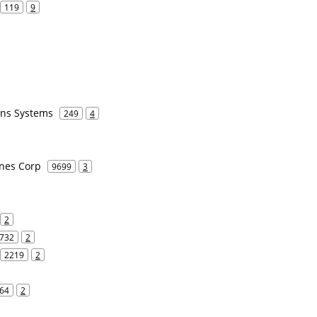
119
9
ns Systems
249
4
ines Corp
9699
3
2
732
2
2219
2
64
2