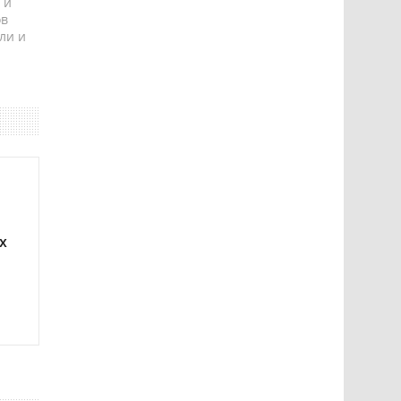
 и
ов
ли и
х