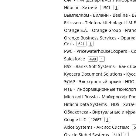
Hitachi - Хитачи
1501
1
ВымпелКом - Билайн - Beeline -
Ericsson - Telefonaktiebolaget LM 
Orange S.A. - Orange Group - Fran
Orange Business Services - Оранж
Сеть
621
1
PwC - PricewaterhouseCoopers - Co
Salesforce
498
1
BSS - Banks Soft Systems - Банк С
Kyocera Document Solutions - Kyoc
ЭЛАР - Электронный архив - НПО
ИТБ - Информационные технолог
Microsoft Russia - Майкрософт Ро
Hitachi Data Systems - HDS - Хита
Облакотека - Виртуальные инфра
Google LLC
12687
1
Axios Systems - Аксиос Системс
5
Oracle Siebel Systems
519
1