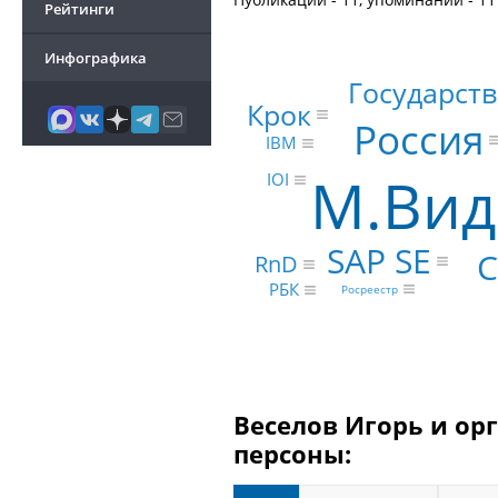
Рейтинги
Инфографика
Государст
Крок
Россия
IBM
М.Вид
IOI
SAP SE
C
RnD
РБК
Росреестр
Веселов Игорь и ор
персоны: