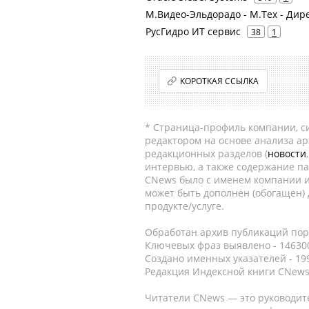
М.Видео-Эльдорадо - М.Тех - Дир
РусГидро ИТ сервис
38
1
КОРОТКАЯ ССЫЛКА
* Страница-профиль компании, сис
редактором на основе анализа а
редакционных разделов (
новости
интервью, а также содержание па
CNews было с именем компании и
может быть дополнен (обогащен)
продукте/услуге.
Обработан архив публикаций порт
Ключевых фраз выявлено - 146300
Создано именных указателей - 19
Редакция Индексной книги CNews
Читатели CNews — это руководит