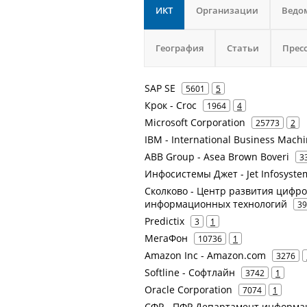
ИКТ
Организации
Ведо
География
Статьи
Прес
SAP SE
5601
5
Крок - Croc
1964
4
Microsoft Corporation
25773
2
IBM - International Business Mach
ABB Group - Asea Brown Boveri
3
Инфосистемы Джет - Jet Infosyste
Сколково - Центр развития цифров
информационных технологий
39
Predictix
3
1
МегаФон
10736
1
Amazon Inc - Amazon.com
3276
Softline - Софтлайн
3742
1
Oracle Corporation
7074
1
СФР - ПФР Департамент информа