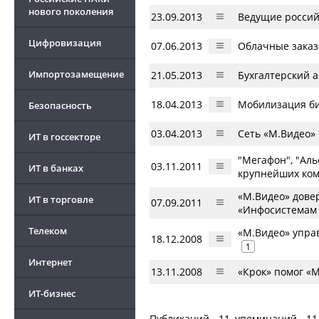
нового поколения
23.09.2013
Ведущие россий
Цифровизация
07.06.2013
Облачные зака
Импортозамещение
21.05.2013
Бухгалтерский а
18.04.2013
Мобилизация би
Безопасность
03.04.2013
Сеть «М.Видео»
ИТ в госсекторе
"Мегафон", "Аль
03.11.2011
ИТ в банках
крупнейших ко
«М.Видео» довер
ИТ в торговле
07.09.2011
«Инфосистемам
Телеком
«М.Видео» упра
18.12.2008
1
Интернет
13.11.2008
«Крок» помог «М
ИТ-бизнес
Публикаций - 11, упоминаний - 11