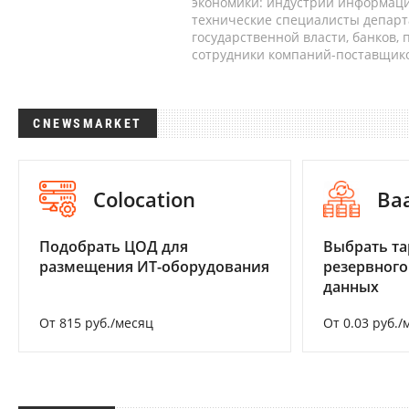
экономики: индустрии информаци
технические специалисты депар
государственной власти, банков,
сотрудники компаний-поставщико
CNEWSMARKET
Colocation
Ba
Подобрать ЦОД для
Выбрать та
размещения ИТ-оборудования
резервного
данных
От 815 руб./месяц
От 0.03 руб./