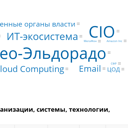
венные органы власти
CIO
ИТ-экосистема
Amazon Inc
МегаФон
ео-Эльдорадо
СФР
Email
loud Computing
ЦОД
ганизации, системы, технологии,