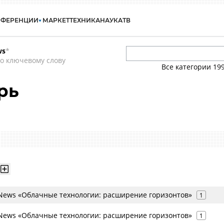
НФЕРЕНЦИИ
МАРКЕТ
ТЕХНИКА
НАУКА
ТВ
ws
*
о ключевому слову
Все категории
19
рь
ews «Облачные технологии: расширение горизонтов»
1
ews «Облачные технологии: расширение горизонтов»
1