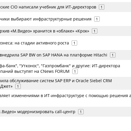
ские CIO написали учебник для ИТ-директоров
1
зчики выбирают инфраструктурные решения
1
рхив «М.Видео» хранится в «облаке» «Крок»
1
знеса: на стадии активного роста
1
 внедрила SAP BW on SAP HANA на платформе Hitachi
1
фа-банк", "Утконос", "Газпромбанк" и другие: ИТ-директора
мпаний выступят на CNews FORUM
1
ила обслуживание систем SAP ERP и Oracle Siebel CRM
 Джет»
1
вляет изменениями в ИТ-инфраструктуре с помощью решения a
.Видео» модернизировать call-центр
1