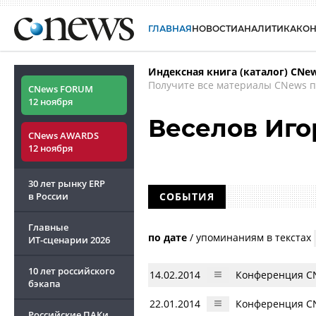
ГЛАВНАЯ
НОВОСТИ
АНАЛИТИКА
КО
Индексная книга (каталог) CNe
Получите все материалы CNews п
CNews FORUM
12 ноября
Веселов Иго
CNews AWARDS
12 ноября
30 лет рынку ERP
в России
СОБЫТИЯ
Главные
по дате
/
упоминаниям в текстах
ИТ-сценарии
2026
10 лет российского
14.02.2014
Конференция CN
бэкапа
22.01.2014
Конференция CN
Российские ПАКи