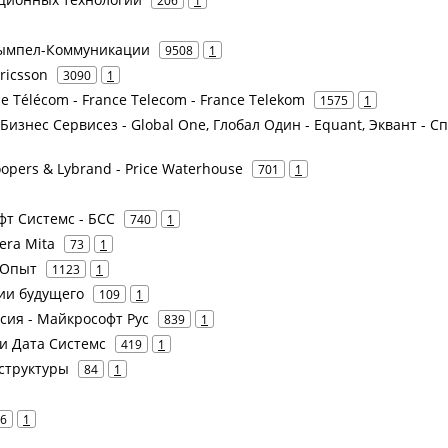
206
1
 Вымпел-Коммуникации
9508
1
Ericsson
3090
1
ce Télécom - France Telecom - France Telekom
1575
1
 Бизнес Сервисез - Global One, Глобал Один - Equant, Эквант - С
opers & Lybrand - Price Waterhouse
701
1
офт Системс - БСС
740
1
era Mita
73
1
 Опыт
1123
1
ии будущего
109
1
ссия - Майкрософт Рус
839
1
чи Дата Системс
419
1
структуры
84
1
6
1