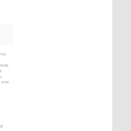
тся
ков,
а
ь
 или
ой