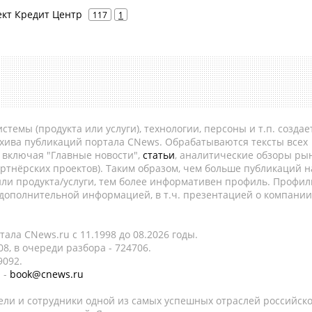
ект Кредит Центр
117
1
темы (продукта или услуги), технологии, персоны и т.п. создае
рхива публикаций портала CNews. Обрабатываются тексты всех
, включая "Главные новости",
статьи
, аналитические обзоры рын
ртнёрских проектов). Таким образом, чем больше публикаций н
ли продукта/услуги, тем более информативен профиль. Профил
 дополнительной информацией, в т.ч. презентацией о компании
ала CNews.ru c 11.1998 до 08.2026 годы.
8, в очереди разбора - 724706.
9092.
 -
book@cnews.ru
ели и сотрудники одной из самых успешных отраслей российск