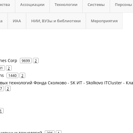
мства
Ассоциации
Технологии
Системы
Персоны
са
ИАА
НИИ, ВУЗы и библиотеки
Мероприятия
ines Corp
9699
2
31
2
ms
1440
2
ых технологий Фонда Сколково - SK ИТ - Skolkovo ITCluster - Кл
7
2
1
ционных технологий