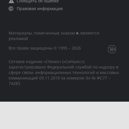
Сообщить об ошибке
Правовая информация
Материалы, помеченные знаком ■, являются
рекламой
Все права защищены © 1995 – 2026
Сетевое издание «CNews» («СиНьюс»)
зарегистрировано Федеральной службой по надзору в
сфере связи, информационных технологий и массовых
коммуникаций 09.11.2018 за номером Эл № ФС77 –
74283