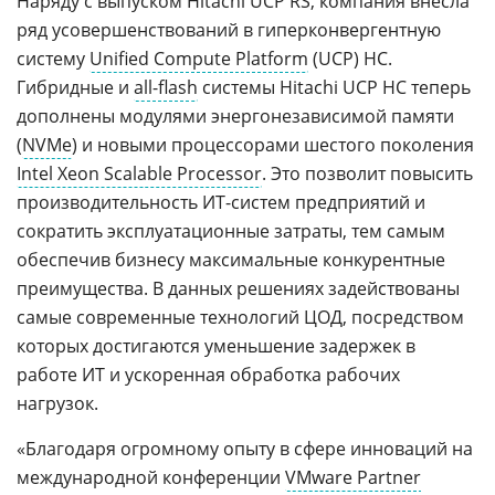
Наряду с выпуском Hitachi UCP RS, компания внесла
ряд усовершенствований в гиперконвергентную
систему
Unified Compute Platform
(UCP) HC.
Гибридные и
all-flash
системы Hitachi UCP HC теперь
дополнены модулями энергонезависимой памяти
(
NVMe
) и новыми процессорами шестого поколения
Intel Xeon Scalable Processor
. Это позволит повысить
производительность ИТ-систем предприятий и
сократить эксплуатационные затраты, тем самым
обеспечив бизнесу максимальные конкурентные
преимущества. В данных решениях задействованы
самые современные технологий ЦОД, посредством
которых достигаются уменьшение задержек в
работе ИТ и ускоренная обработка рабочих
нагрузок.
«Благодаря огромному опыту в сфере инноваций на
международной конференции
VMware Partner