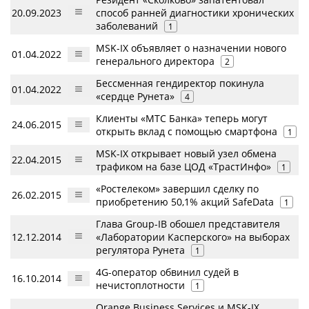
20.09.2023
способ ранней диагностики хронических
заболеваний
1
MSK-IX объявляет о назначении нового
01.04.2022
генерального директора
2
Бессменная гендиректор покинула
01.04.2022
«сердце Рунета»
4
Клиенты «МТС Банка» теперь могут
24.06.2015
открыть вклад с помощью смартфона
1
MSK-IX открывает новый узел обмена
22.04.2015
трафиком на базе ЦОД «ТрастИнфо»
1
«Ростелеком» завершил сделку по
26.02.2015
приобретению 50,1% акций SafeData
1
Глава Group-IB обошел представителя
12.12.2014
«Лаборатории Касперского» на выборах
регулятора Рунета
1
4G-оператор обвинил судей в
16.10.2014
нечистоплотности
1
Orange Business Services и MSK-IX