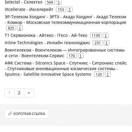
Selectel - Селектел
544
1
IXcellerate - Икселерейт
153
1
ЭР-Телеком Холдинг - ЭРТХ - Акадо Холдинг - Акадо Телеком
- Комкор - Московская телекоммуникационная корпорация
825
1
Т1 Сервионика - Айтеко - iTeco - Ай-Теко
1139
1
Inline Technologies - Инлайн технолоджис
231
1
Воентелеком - Воентелеком — Интегрированные системы
и сети - Воентелеком-Сервис
170
1
АФК Система - Sitronics Space - Спутникс - Ситроникс спейс
- Спутниковые инновационные космические системы -
Sputnix - Satellite Innovative Space Systems
120
1
1
2
>
КОРОТКАЯ ССЫЛКА