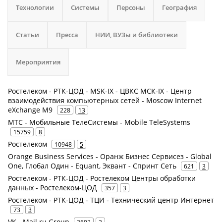
Технологии
Системы
Персоны
География
Статьи
Пресса
НИИ, ВУЗы и библиотеки
Мероприятия
Ростелеком - РТК-ЦОД - MSK-IX - ЦВКС МСК-IX - Центр
взаимодействия компьютерных сетей - Moscow Internet
eXchange M9
228
13
МТС - Мобильные ТелеСистемы - Mobile TeleSystems
15759
8
Ростелеком
10948
5
Orange Business Services - Оранж Бизнес Сервисез - Global
One, Глобал Один - Equant, Эквант - Спринт Сеть
621
3
Ростелеком - РТК-ЦОД - Ростелеком Центры обработки
данных - Ростелеком-ЦОД
357
3
Ростелеком - РТК-ЦОД - ТЦИ - Технический центр Интернет
73
3
VK - Mail.ru Group