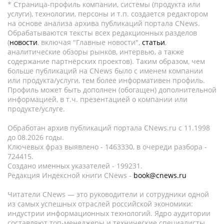
* Страница-профиль компании, системы (продукта или
услуги), технологии, персоны и т.п. создается редактором
на основе анализа архива публикаций портала CNews.
Обрабатываются тексты всех редакционных разделов
(
новости
, включая "Главные новости",
статьи
,
аналитические обзоры рынков, интервью, а также
содержание партнёрских проектов). Таким образом, чем
больше публикаций на CNews было с именем компании
или продукта/услуги, тем более информативен профиль.
Профиль может быть дополнен (обогащен) дополнительной
информацией, в т.ч. презентацией о компании или
продукте/услуге.
Обработан архив публикаций портала CNews.ru c 11.1998
до 08.2026 годы.
Ключевых фраз выявлено - 1463330, в очереди разбора -
724415.
Создано именных указателей - 199231.
Редакция Индексной книги CNews -
book@cnews.ru
Читатели CNews — это руководители и сотрудники одной
из самых успешных отраслей российской экономики:
индустрии информационных технологий. Ядро аудитории
составляют топ-менеджеры и технические специалисты