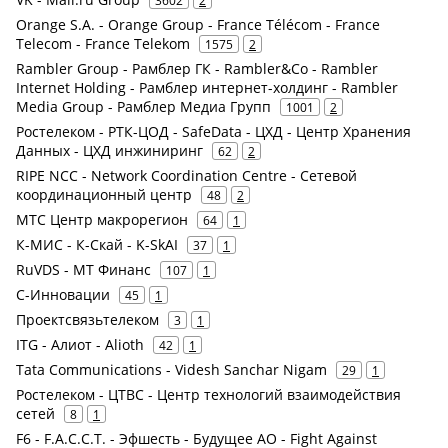
3602
2
Orange S.A. - Orange Group - France Télécom - France
Telecom - France Telekom
1575
2
Rambler Group - Рамблер ГК - Rambler&Co - Rambler
Internet Holding - Рамблер интернет-холдинг - Rambler
Media Group - Рамблер Медиа Групп
1001
2
Ростелеком - РТК-ЦОД - SafeData - ЦХД - Центр Хранения
Данных - ЦХД инжиниринг
62
2
RIPE NCC - Network Coordination Centre - Сетевой
координационный центр
48
2
МТС Центр макрорегион
64
1
К-МИС - К-Скай - K-SkAI
37
1
RuVDS - МТ Финанс
107
1
С-Инновации
45
1
Проектсвязьтелеком
3
1
ITG - Алиот - Alioth
42
1
Tata Communications - Videsh Sanchar Nigam
29
1
Ростелеком - ЦТВС - Центр технологий взаимодействия
сетей
8
1
F6 - F.A.С.С.T. - Эфшесть - Будущее АО - Fight Against