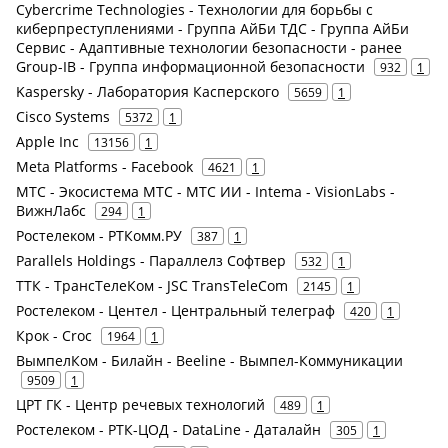
Cybercrime Technologies - Технологии для борьбы с
киберпреступлениями - Группа АйБи ТДС - Группа АйБи
Сервис - Адаптивные технологии безопасности - ранее
Group-IB - Группа информационной безопасности
932
1
Kaspersky - Лаборатория Касперского
5659
1
Cisco Systems
5372
1
Apple Inc
13156
1
Meta Platforms - Facebook
4621
1
МТС - Экосистема МТС - МТС ИИ - Intema - VisionLabs -
ВижнЛабс
294
1
Ростелеком - РТКомм.РУ
387
1
Parallels Holdings - Параллелз Софтвер
532
1
ТТК - ТрансТелеКом - JSC TransTeleCom
2145
1
Ростелеком - Центел - Центральный телеграф
420
1
Крок - Croc
1964
1
ВымпелКом - Билайн - Beeline - Вымпел-Коммуникации
9509
1
ЦРТ ГК - Центр речевых технологий
489
1
Ростелеком - РТК-ЦОД - DataLine - Даталайн
305
1