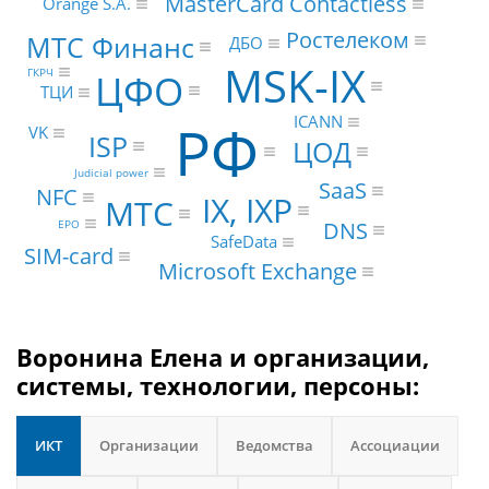
MasterCard Contactless
Orange S.A.
Ростелеком
МТС Финанс
ДБО
MSK-IX
ГКРЧ
ЦФО
ТЦИ
ICANN
РФ
VK
ISP
ЦОД
Judicial power
SaaS
NFC
IX, IXP
МТС
DNS
EPO
SafeData
SIM-card
Microsoft Exchange
Воронина Елена и организации,
системы, технологии, персоны:
ИКТ
Организации
Ведомства
Ассоциации