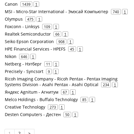
Canon
1439
1
MSI - Micro-Star International - Эмэсай Компьютер
740
1
Olympus
475
1
Foxconn - Linksys
109
1
Realtek Semiconductor
66
1
Seiko Epson Corporation
908
1
HPE Financial Services - HPEFS
45
1
Nikon
646
1
Netberg - Нэтберг
11
1
Precisely - Syncsort
9
1
Ricoh Imaging Company - Ricoh Pentax - Pentax Imaging
Systems Division - Asahi Pentax - Asahi Optical
234
1
Яндекс Agnitum - Агнитум
67
1
Melco Holdings - Buffalo Technology
85
1
Creative Technology
273
1
Desten Computers - Дестен
50
1
1
2
>