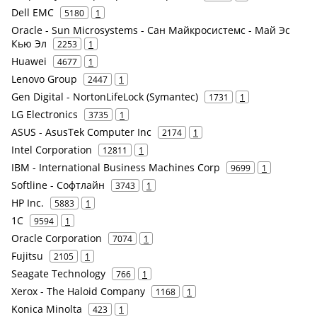
Dell EMC
5180
1
Oracle - Sun Microsystems - Сан Майкросистемс - Май Эс
Кью Эл
2253
1
Huawei
4677
1
Lenovo Group
2447
1
Gen Digital - NortonLifeLock (Symantec)
1731
1
LG Electronics
3735
1
ASUS - AsusTek Computer Inc
2174
1
Intel Corporation
12811
1
IBM - International Business Machines Corp
9699
1
Softline - Софтлайн
3743
1
HP Inc.
5883
1
1С
9594
1
Oracle Corporation
7074
1
Fujitsu
2105
1
Seagate Technology
766
1
Xerox - The Haloid Company
1168
1
Konica Minolta
423
1