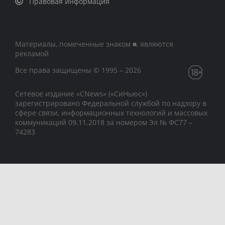
Правовая информация
Материалы, помеченные знаком ■, являются
рекламой
Все права защищены © 1995 – 2026
Сетевое издание «CNews» («СиНьюс»)
зарегистрировано Федеральной службой по надзору в
сфере связи, информационных технологий и массовых
коммуникаций 09.11.2018 за номером Эл № ФС77 –
74283