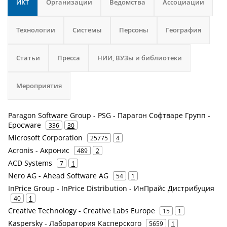
ИКТ
Организации
Ведомства
Ассоциации
Технологии
Системы
Персоны
География
Статьи
Пресса
НИИ, ВУЗы и библиотеки
Мероприятия
Paragon Software Group - PSG - Парагон Софтваре Групп -
Epocware
336
30
Microsoft Corporation
25775
4
Acronis - Акронис
489
2
ACD Systems
7
1
Nero AG - Ahead Software AG
54
1
InPrice Group - InPrice Distribution - ИнПрайс Дистрибуция
40
1
Creative Technology - Creative Labs Europe
15
1
Kaspersky - Лаборатория Касперского
5659
1