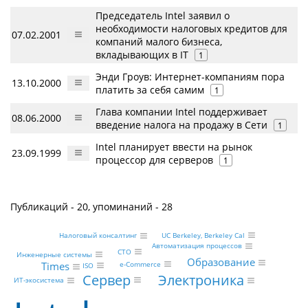
Председатель Intel заявил о
необходимости налоговых кредитов для
07.02.2001
компаний малого бизнеса,
вкладывающих в IT
1
Энди Гроув: Интернет-компаниям пора
13.10.2000
платить за себя самим
1
Глава компании Intel поддерживает
08.06.2000
введение налога на продажу в Сети
1
Intel планирует ввести на рынок
23.09.1999
процессор для серверов
1
Публикаций - 20, упоминаний - 28
UC Berkeley, Berkeley Cal
Налоговый консалтинг
Автоматизация процессов
CTO
Инженерные системы
Образование
e-Commerce
Times
ISO
Сервер
Электроника
ИТ-экосистема