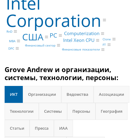
Intel
Corporation
RnD
Computerization
США
PC
Intel Xeon CPU
Clone
MBA
FT
Финансовый сектор
DPC
Финансовые показатели
Grove Andrew и организации,
системы, технологии, персоны:
ИКТ
Организации
Ведомства
Ассоциации
Технологии
Системы
Персоны
География
Статьи
Пресса
ИАА