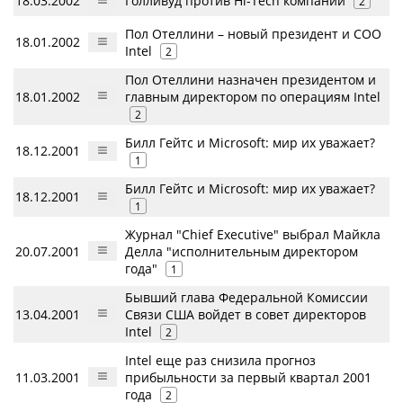
18.03.2002
Голливуд против Hi-Tech компаний
2
Пол Отеллини – новый президент и COO
18.01.2002
Intel
2
Пол Отеллини назначен президентом и
18.01.2002
главным директором по операциям Intel
2
Билл Гейтс и Microsoft: мир их уважает?
18.12.2001
1
Билл Гейтс и Microsoft: мир их уважает?
18.12.2001
1
Журнал "Chief Executive" выбрал Майкла
20.07.2001
Делла "исполнительным директором
года"
1
Бывший глава Федеральной Комиссии
13.04.2001
Связи США войдет в совет директоров
Intel
2
Intel еще раз снизила прогноз
11.03.2001
прибыльности за первый квартал 2001
года
2