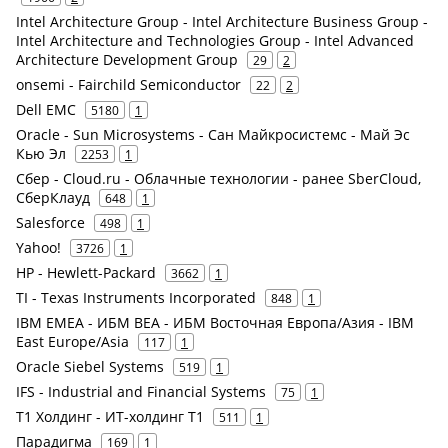
Intel Architecture Group - Intel Architecture Business Group -
Intel Architecture and Technologies Group - Intel Advanced
Architecture Development Group
29
2
onsemi - Fairchild Semiconductor
22
2
Dell EMC
5180
1
Oracle - Sun Microsystems - Сан Майкросистемс - Май Эс
Кью Эл
2253
1
Сбер - Cloud.ru - Облачные технологии - ранее SberCloud,
СберКлауд
648
1
Salesforce
498
1
Yahoo!
3726
1
HP - Hewlett-Packard
3662
1
TI - Texas Instruments Incorporated
848
1
IBM EMEA - ИБМ ВЕА - ИБМ Восточная Европа/Азия - IBM
East Europe/Asia
117
1
Oracle Siebel Systems
519
1
IFS - Industrial and Financial Systems
75
1
Т1 Холдинг - ИТ-холдинг Т1
511
1
Парадигма
169
1