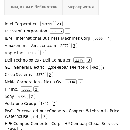
НИИ, ВУЗы и библиотеки
Мероприятия
Intel Corporation
12811
20
Microsoft Corporation
25775
5
IBM - International Business Machines Corp
9699
4
Amazon Inc - Amazon.com
3277
3
Apple Inc
13156
3
Dell Technologies - Dell Computer
2219
3
GE - General Electric - Дженерал электрик
462
3
Cisco Systems
5372
2
Nokia Corporation - Nokia Oyj
5804
2
HP Inc.
5883
2
Sony
6739
2
Vodafone Group
1412
2
PwC - PricewaterhouseCoopers - Coopers & Lybrand - Price
Waterhouse
701
2
HPE Compaq Computer Corp - HP Compaq Global Services
1966
2