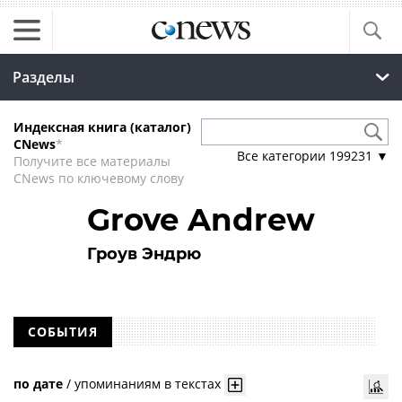
Разделы
Индексная книга (каталог)
CNews
*
Все категории
199231
▼
Получите все материалы
CNews по ключевому слову
Grove Andrew
Гроув Эндрю
СОБЫТИЯ
по дате
/
упоминаниям в текстах